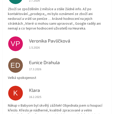
2.7.2026
Zboží se zpožděním 2 měsíce a stále žádné info. Až po
kontaktování ,,prodejce,, mi bylo oznámení ze zboží ani
nedorazí a vrátí se peníze … krásné hodnocení na jejich
stránkách , které si mohou sami upravovat , Google raději ani
nemají a co teprve hodnocení uživatelů na Heureka.
Veronika Pavlíčková
VP
Hodnocení obchodu je 5 z 5 hvězdiček.
1.5.2026
Eunice Drahula
ED
Hodnocení obchodu je 5 z 5 hvězdiček.
17.3.2026
Velká spokojenost
Klara
K
Hodnocení obchodu je 5 z 5 hvězdiček.
16.2.2025
Nákup v Babyom byl skvělý zážitek! Objednala jsem si houpací
křeslo. Křeslo je nádherné, kvalitně zpracované a velmi