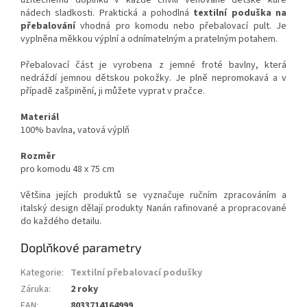
nádech sladkosti. Praktická a pohodlná
textilní poduška na
přebalování
vhodná pro komodu nebo přebalovací pult. Je
vyplněna měkkou výplní a odnímatelným a pratelným potahem.
Přebalovací část je vyrobena z jemné froté bavlny, která
nedráždí jemnou dětskou pokožky. Je plně nepromokavá a v
případě zašpinění, ji můžete vyprat v pračce.
Materiál
100% bavlna, vatová výplň
Rozměr
pro komodu 48 x 75 cm
Většina jejích produktů se vyznačuje ručním zpracováním a
italský design dělají produkty Nanán rafinované a propracované
do každého detailu.
Doplňkové parametry
Kategorie
:
Textilní přebalovací podušky
Záruka
:
2 roky
EAN
:
8033714164999