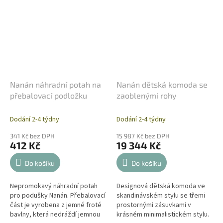
Nanán náhradní potah na
Nanán dětská komoda se
přebalovací podložku
zaoblenými rohy
Dodání 2-4 týdny
Dodání 2-4 týdny
341 Kč bez DPH
15 987 Kč bez DPH
412 Kč
19 344 Kč
Do košíku
Do košíku
Nepromokavý náhradní potah
Designová dětská komoda ve
pro podušky Nanán. Přebalovací
skandinávském stylu se třemi
část je vyrobena z jemné froté
prostornými zásuvkami v
bavlny, která nedráždí jemnou
krásném minimalistickém stylu.