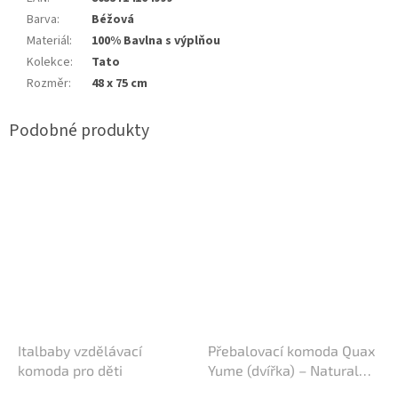
Barva
:
Béžová
Materiál
:
100% Bavlna s výplňou
Kolekce
:
Tato
Rozměr
:
48 x 75 cm
Italbaby vzdělávací
Přebalovací komoda Quax
komoda pro děti
Yume (dvířka) – Natural
Ash (Jasan)