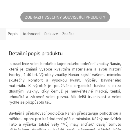
dětskou pokožky. Je plně
Užitečná komoda na
nepromokavá a v případě...
odkládání dětského oblečení a
jiných drobností...
ZOBRAZIT VŠECHNY SOUVISEJÍCÍ PRODUKTY
Popis
Hodnocení
Diskuze
Značka
Detailní popis produktu
Luxusní linie velmi hebkého kojeneckého oblečení značky Nanán,
která je známá vysoce kvalitním materiálem a svou historií
tvorby již 40 let. Výrobky značky Nanán zajistí vašemu miminku
skutečný komfort a vysokou kvalitu výběru bavlněného
materiálu. K výrobě je používána organická bavlna s extra
dlouhými vlákny, díky čemuž je neuvěřitelně hladká, tenká,
lehoučká a zároveň velmi pevná. Má delší trvanlivost a velmi
rychle se přizpůsobí tělu.
Bavlněná přebalovací podložka Nanán představuje pohodlnou a
měkkou oporu pro každodenní péči o miminko. Něžný medvídek
Tato a výšivka italské věty "Můj malý andílek" dávají tomuto
užitečnému doplňku v každé chvíli věnované dětské kúře