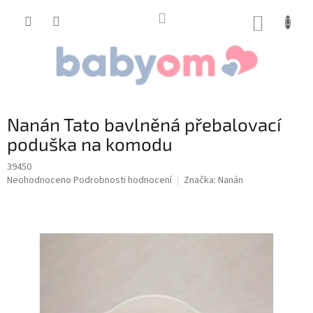
Přejít
na
NÁKUP
obsah
KOŠÍK
Nanán Tato bavlněná přebalovací
poduška na komodu
39450
Průměrné
Neohodnoceno
Podrobnosti hodnocení
Značka:
Nanán
hodnocení
produktu
je
0,0
z
5
hvězdiček.