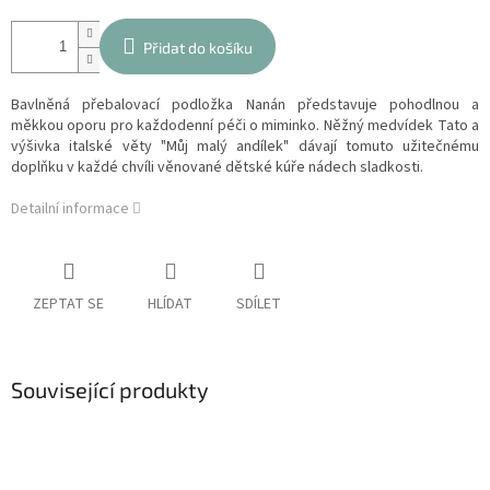
Přidat do košíku
Bavlněná přebalovací podložka Nanán představuje pohodlnou a
měkkou oporu pro každodenní péči o miminko. Něžný medvídek Tato a
výšivka italské věty "Můj malý andílek" dávají tomuto užitečnému
doplňku v každé chvíli věnované dětské kúře nádech sladkosti.
Detailní informace
ZEPTAT SE
HLÍDAT
SDÍLET
Související produkty