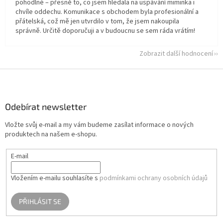
pohodlné – přesně to, co jsem hledala na uspávání miminka i
chvíle oddechu. Komunikace s obchodem byla profesionální a
přátelská, což mě jen utvrdilo v tom, že jsem nakoupila
správně. Určitě doporučuji a v budoucnu se sem ráda vrátím!
Zobrazit další hodnocení
Z
á
p
a
Odebírat newsletter
t
Vložte svůj e-mail a my vám budeme zasílat informace o nových
í
produktech na našem e-shopu.
E-mail
Vložením e-mailu souhlasíte s
podmínkami ochrany osobních údajů
PŘIHLÁSIT SE