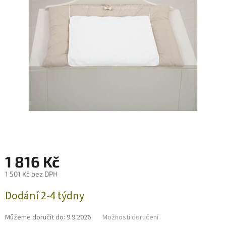
1 816 Kč
1 501 Kč bez DPH
Měrná
Dodání 2-4 týdny
cena:
Můžeme doručit do:
9.9.2026
Možnosti doručení