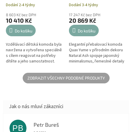
Dodání 2-4 týdny
Dodání 3-4 týdny
8 603 Kč bez DPH
17 247 Kč bez DPH
10 410 Kč
20 869 Kč
Do košíku
Do košíku
Vzdělávací dětská komoda byla
Elegantní přebalovací komoda
navržena a vytvořena speciálně
Quax Yume v přírodním dekoru
s cílem reagovat na potřeby
Natural Ash spojuje japonský
dítěte a jeho samostatnost.
minimalismus, řemeslné detaily
Nábytek je dosahu a výšce
a špičkovou funkčnost. Namísto
dítěte, bez omezení a bez...
klasických zásuvek nabízí...
ZOBRAZIT VŠECHNY PODOBNÉ PRODUKTY
Petr Bureš
PB
Hodnocení obchodu je 1 z 5 hvězdiček.