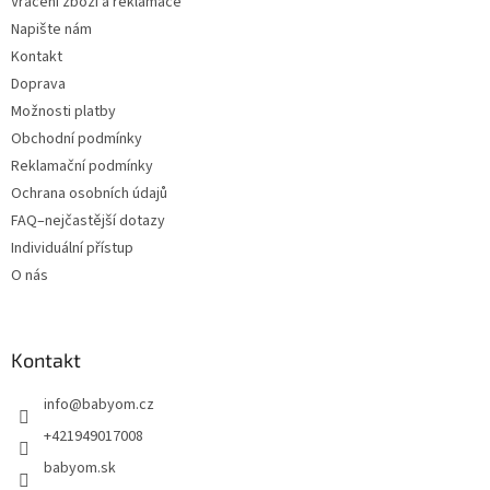
Vrácení zboží a reklamace
Napište nám
Kontakt
Doprava
Možnosti platby
Obchodní podmínky
Reklamační podmínky
Ochrana osobních údajů
FAQ–nejčastější dotazy
Individuální přístup
O nás
Kontakt
info
@
babyom.cz
+421949017008
babyom.sk