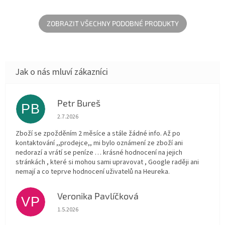
Kosmetická taška je zcela
Kosmetická taška je zcela
pokryta jemnou eko kůží s
pokryta jemnou eko kůží s
vnitřní...
vnitřní...
ZOBRAZIT VŠECHNY PODOBNÉ PRODUKTY
Petr Bureš
PB
Hodnocení obchodu je 1 z 5 hvězdiček.
2.7.2026
Zboží se zpožděním 2 měsíce a stále žádné info. Až po
kontaktování ,,prodejce,, mi bylo oznámení ze zboží ani
nedorazí a vrátí se peníze … krásné hodnocení na jejich
stránkách , které si mohou sami upravovat , Google raději ani
nemají a co teprve hodnocení uživatelů na Heureka.
Veronika Pavlíčková
VP
Hodnocení obchodu je 5 z 5 hvězdiček.
1.5.2026