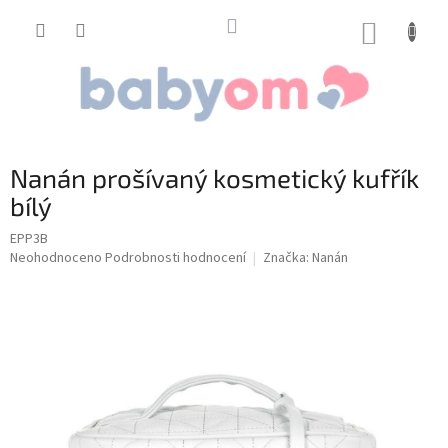
Přejít
na
NÁKUP
obsah
KOŠÍK
Nanán prošívaný kosmetický kufřík
bílý
EPP3B
Průměrné
Neohodnoceno
Podrobnosti hodnocení
Značka:
Nanán
hodnocení
produktu
je
0,0
z
5
hvězdiček.