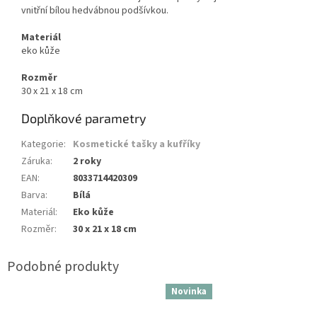
vnitřní bílou hedvábnou podšívkou.
Materiál
eko kůže
Rozměr
30 x 21 x 18 cm
Doplňkové parametry
Kategorie
:
Kosmetické tašky a kufříky
Záruka
:
2 roky
EAN
:
8033714420309
Barva
:
Bílá
Materiál
:
Eko kůže
Rozměr
:
30 x 21 x 18 cm
Novinka