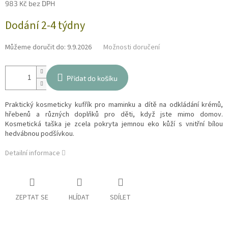
983 Kč bez DPH
Měrná
Dodání 2-4 týdny
cena:
Můžeme doručit do:
9.9.2026
Možnosti doručení
Přidat do košíku
Praktický kosmeticky kufřík pro maminku a dítě na odkládání krémů,
hřebenů a různých doplňků pro děti, když jste mimo domov.
Kosmetická taška je zcela pokryta jemnou eko kůží s vnitřní bílou
hedvábnou podšívkou.
Detailní informace
ZEPTAT SE
HLÍDAT
SDÍLET