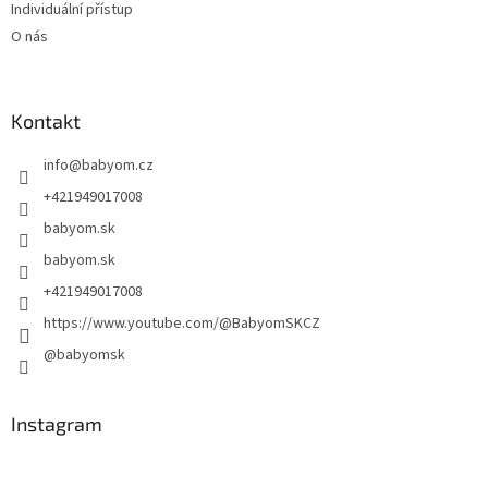
Individuální přístup
O nás
Kontakt
info
@
babyom.cz
+421949017008
babyom.sk
babyom.sk
+421949017008
https://www.youtube.com/@BabyomSKCZ
@babyomsk
Instagram