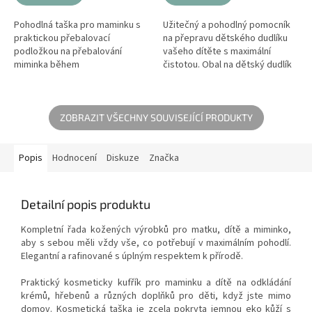
Pohodlná taška pro maminku s
Užitečný a pohodlný pomocník
praktickou přebalovací
na přepravu dětského dudlíku
podložkou na přebalování
vašeho dítěte s maximální
miminka během
čistotou. Obal na dětský dudlík
procházky. Prostorná taška je
je dostatečně prostorný a
velmi vhodná také do porodnice
vejdou se do něj až 2 dudlíky.
pro uložení všech...
ZOBRAZIT VŠECHNY SOUVISEJÍCÍ PRODUKTY
Popis
Hodnocení
Diskuze
Značka
Detailní popis produktu
Kompletní řada kožených výrobků pro matku, dítě a miminko,
aby s sebou měli vždy vše, co potřebují v maximálním pohodlí.
Elegantní a rafinované s úplným respektem k přírodě.
Praktický kosmeticky kufřík pro maminku a dítě na odkládání
krémů, hřebenů a různých doplňků pro děti, když jste mimo
domov. Kosmetická taška je zcela pokryta jemnou eko kůží s