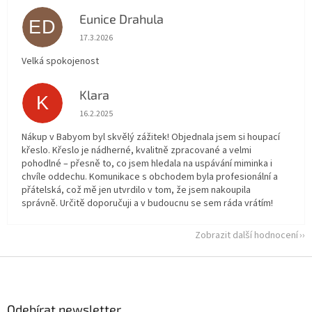
Eunice Drahula
ED
Hodnocení obchodu je 5 z 5 hvězdiček.
17.3.2026
Velká spokojenost
Klara
K
Hodnocení obchodu je 5 z 5 hvězdiček.
16.2.2025
Nákup v Babyom byl skvělý zážitek! Objednala jsem si houpací
křeslo. Křeslo je nádherné, kvalitně zpracované a velmi
pohodlné – přesně to, co jsem hledala na uspávání miminka i
chvíle oddechu. Komunikace s obchodem byla profesionální a
přátelská, což mě jen utvrdilo v tom, že jsem nakoupila
správně. Určitě doporučuji a v budoucnu se sem ráda vrátím!
Zobrazit další hodnocení
Z
á
p
a
Odebírat newsletter