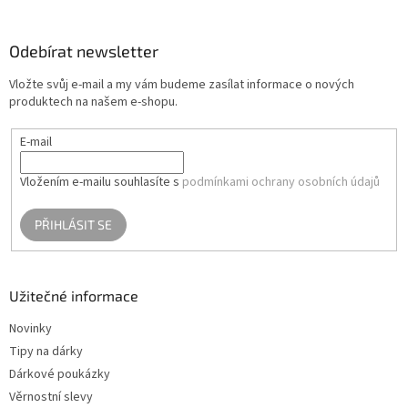
á
p
a
Odebírat newsletter
t
Vložte svůj e-mail a my vám budeme zasílat informace o nových
í
produktech na našem e-shopu.
E-mail
Vložením e-mailu souhlasíte s
podmínkami ochrany osobních údajů
PŘIHLÁSIT SE
Užitečné informace
Novinky
Tipy na dárky
Dárkové poukázky
Věrnostní slevy