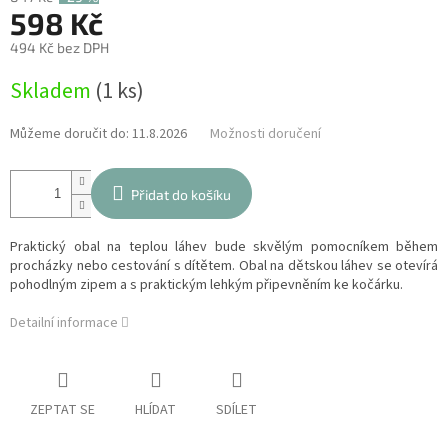
598 Kč
494 Kč bez DPH
Měrná
Skladem
(1 ks)
cena:
Můžeme doručit do:
11.8.2026
Možnosti doručení
Přidat do košíku
Praktický obal na teplou láhev bude skvělým pomocníkem během
procházky nebo cestování s dítětem. Obal na dětskou láhev se otevírá
pohodlným zipem a s praktickým lehkým připevněním ke kočárku.
Detailní informace
ZEPTAT SE
HLÍDAT
SDÍLET