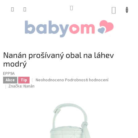
Přejít
na
NÁKUP
obsah
KOŠÍK
Nanán prošívaný obal na láhev
modrý
EPP9A
Průměrné
Neohodnoceno
Podrobnosti hodnocení
Akce
Tip
hodnocení
Značka:
Nanán
produktu
je
0,0
z
5
hvězdiček.