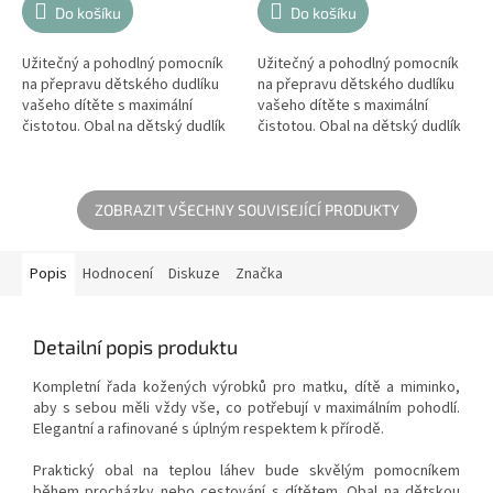
Do košíku
Do košíku
Užitečný a pohodlný pomocník
Užitečný a pohodlný pomocník
na přepravu dětského dudlíku
na přepravu dětského dudlíku
vašeho dítěte s maximální
vašeho dítěte s maximální
čistotou. Obal na dětský dudlík
čistotou. Obal na dětský dudlík
je dostatečně prostorný a
je dostatečně prostorný a
vejdou se do něj až 2 dudlíky.
vejdou se do něj až 2 dudlíky.
ZOBRAZIT VŠECHNY SOUVISEJÍCÍ PRODUKTY
Popis
Hodnocení
Diskuze
Značka
Detailní popis produktu
Kompletní řada kožených výrobků pro matku, dítě a miminko,
aby s sebou měli vždy vše, co potřebují v maximálním pohodlí.
Elegantní a rafinované s úplným respektem k přírodě.
Praktický obal na teplou láhev bude skvělým pomocníkem
během procházky nebo cestování s dítětem. Obal na dětskou