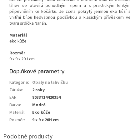
láhev se otevírá pohodlným zipem a s praktickým lehkým
připevněním ke kočárku. Je zcela pokrytý jemnou eko kůží s
vnitřní bílou hedvábnou podšívkou a klasickým přívěskem ve
tvaru srdíčka Nanán.
Materiál
eko kůže
Rozměr
9 x 9 x 20H cm
Doplňkové parametry
Kategorie
:
Obaly na lahvičku
Záruka
:
2 roky
EAN
:
8033714420354
Barva
:
Modrá
Materiál
:
Eko kůže
Rozměr
:
9 x 9 x 20H cm