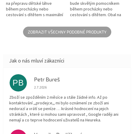
na přepravu dětské láhve
bude skvělým pomocníkem
během procházky nebo
během procházky nebo
cestování s dítětem s maximální
cestování s dítětem. Obal na
čistotou. Obal na dětskou láhev
dětskou láhev se otevírá
drží teplotu tekutiny uvnitř...
pohodlným zipem a s
praktickým lehkým...
ZOBRAZIT VŠECHNY PODOBNÉ PRODUKTY
Petr Bureš
PB
Hodnocení obchodu je 1 z 5 hvězdiček.
2.7.2026
Zboží se zpožděním 2 měsíce a stále žádné info. Až po
kontaktování ,,prodejce,, mi bylo oznámení ze zboží ani
nedorazí a vrátí se peníze … krásné hodnocení na jejich
stránkách , které si mohou sami upravovat , Google raději ani
nemají a co teprve hodnocení uživatelů na Heureka.