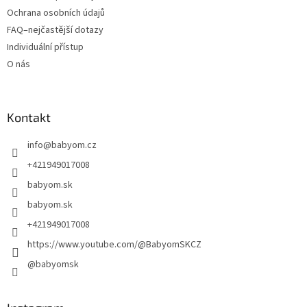
Ochrana osobních údajů
FAQ–nejčastější dotazy
Individuální přístup
O nás
Kontakt
info
@
babyom.cz
+421949017008
babyom.sk
babyom.sk
+421949017008
https://www.youtube.com/@BabyomSKCZ
@babyomsk