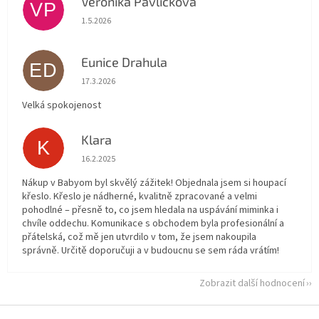
Veronika Pavlíčková
VP
Hodnocení obchodu je 5 z 5 hvězdiček.
1.5.2026
Eunice Drahula
ED
Hodnocení obchodu je 5 z 5 hvězdiček.
17.3.2026
Velká spokojenost
Klara
K
Hodnocení obchodu je 5 z 5 hvězdiček.
16.2.2025
Nákup v Babyom byl skvělý zážitek! Objednala jsem si houpací
křeslo. Křeslo je nádherné, kvalitně zpracované a velmi
pohodlné – přesně to, co jsem hledala na uspávání miminka i
chvíle oddechu. Komunikace s obchodem byla profesionální a
přátelská, což mě jen utvrdilo v tom, že jsem nakoupila
správně. Určitě doporučuji a v budoucnu se sem ráda vrátím!
Zobrazit další hodnocení
Z