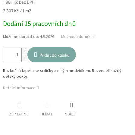
1 981 Kč bez DPH
Měrná
2 397 Kč / 1 m2
cena:
Dodání 15 pracovních dnů
Můžeme doručit do:
4.9.2026
Možnosti doručení
Přidat do košíku
Rozkošná tapeta se srdíčky a milým medvídkem. Rozveselí každý
dětský pokoj.
Detailní informace
ZEPTAT SE
HLÍDAT
SDÍLET