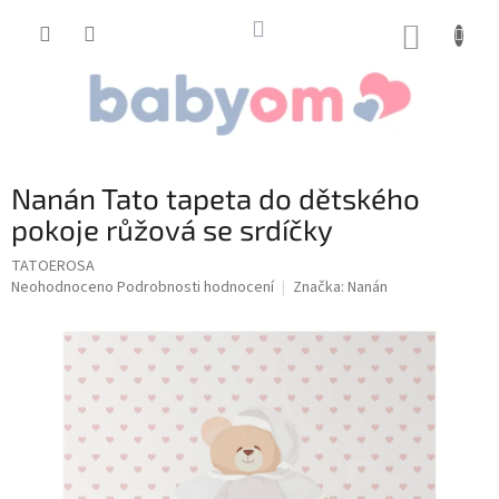
Přejít
na
NÁKUP
obsah
KOŠÍK
Nanán Tato tapeta do dětského
pokoje růžová se srdíčky
TATOEROSA
Průměrné
Neohodnoceno
Podrobnosti hodnocení
Značka:
Nanán
hodnocení
produktu
je
0,0
z
5
hvězdiček.