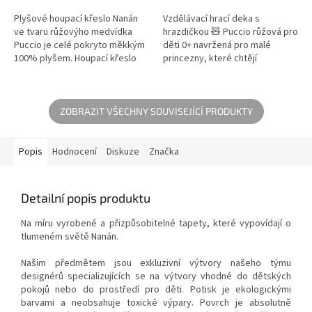
Plyšové houpací křeslo Nanán
Vzdělávací hrací deka s
ve tvaru růžovýho medvídka
hrazdičkou 🧸 Puccio růžová pro
Puccio je celé pokryto měkkým
děti 0+ navržená pro malé
100% plyšem. Houpací křeslo
princezny, které chtějí
má podstavec a dvě houpací
objevovat svět v bezpečí a
nohy ze dřeva. Roztomilá žirafa
pohodlí!. 🎀 Vytvořte svému
je...
děťátku útulné a...
ZOBRAZIT VŠECHNY SOUVISEJÍCÍ PRODUKTY
Popis
Hodnocení
Diskuze
Značka
Detailní popis produktu
Na míru vyrobené a přizpůsobitelné tapety, které vypovídají o
tlumeném světě Nanán.
Našim předmětem jsou exkluzivní výtvory našeho týmu
designérů specializujících se na výtvory vhodné do dětských
pokojů nebo do prostředí pro děti. Potisk je ekologickými
barvami a neobsahuje toxické výpary. Povrch je absolutně