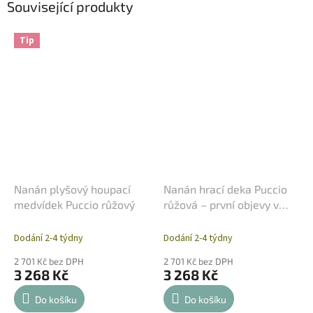
Související produkty
Tip
Nanán plyšový houpací
Nanán hrací deka Puccio
medvídek Puccio růžový
růžová – první objevy v
měkoučkém objetí
Dodání 2-4 týdny
Dodání 2-4 týdny
2 701 Kč bez DPH
2 701 Kč bez DPH
3 268 Kč
3 268 Kč
Do košíku
Do košíku