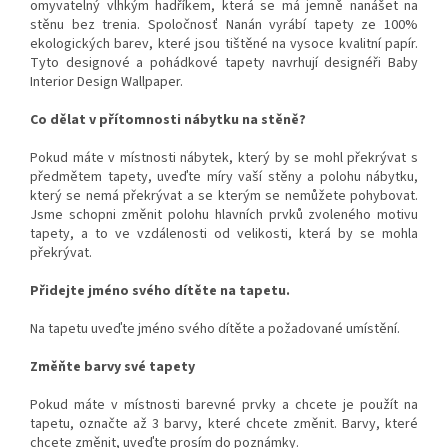
omyvatelný vlhkým hadříkem, která se má jemně nanášet na
stěnu bez trenia. Spoločnosť Nanán vyrábí tapety ze 100%
ekologických barev, které jsou tištěné na vysoce kvalitní papír.
Tyto designové a pohádkové tapety navrhují designéři Baby
Interior Design Wallpaper.
Co dělat v přítomnosti nábytku na stěně?
Pokud máte v místnosti nábytek, který by se mohl překrývat s
předmětem tapety, uveďte míry vaší stěny a polohu nábytku,
který se nemá překrývat a se kterým se nemůžete pohybovat.
Jsme schopni změnit polohu hlavních prvků zvoleného motivu
tapety, a to ve vzdálenosti od velikosti, která by se mohla
překrývat.
Přidejte jméno svého dítěte na tapetu.
Na tapetu uveďte jméno svého dítěte a požadované umístění.
Změňte barvy své tapety
Pokud máte v místnosti barevné prvky a chcete je použít na
tapetu, označte až 3 barvy, které chcete změnit. Barvy, které
chcete změnit, uveďte prosím do poznámky.