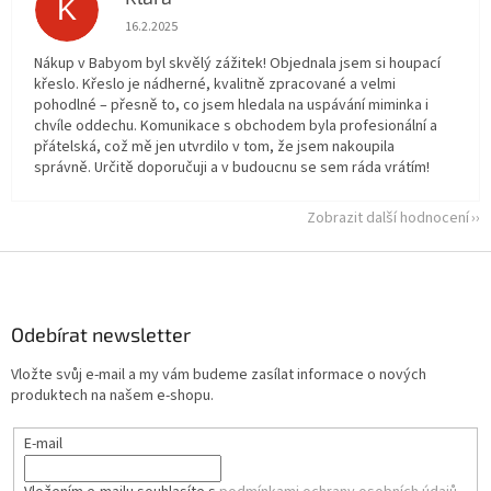
K
Hodnocení obchodu je 5 z 5 hvězdiček.
16.2.2025
Nákup v Babyom byl skvělý zážitek! Objednala jsem si houpací
křeslo. Křeslo je nádherné, kvalitně zpracované a velmi
pohodlné – přesně to, co jsem hledala na uspávání miminka i
chvíle oddechu. Komunikace s obchodem byla profesionální a
přátelská, což mě jen utvrdilo v tom, že jsem nakoupila
správně. Určitě doporučuji a v budoucnu se sem ráda vrátím!
Zobrazit další hodnocení
Z
á
p
a
Odebírat newsletter
t
Vložte svůj e-mail a my vám budeme zasílat informace o nových
í
produktech na našem e-shopu.
E-mail