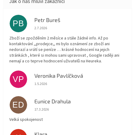
Petr Bureš
PB
Hodnocení obchodu je 1 z 5 hvězdiček.
2.7.2026
Zboží se zpožděním 2 měsíce a stále žádné info. Až po
kontaktování ,,prodejce,, mi bylo oznámení ze zboží ani
nedorazí a vrátí se peníze … krásné hodnocení na jejich
stránkách , které si mohou sami upravovat , Google raději ani
nemají a co teprve hodnocení uživatelů na Heureka.
Veronika Pavlíčková
VP
Hodnocení obchodu je 5 z 5 hvězdiček.
1.5.2026
Eunice Drahula
ED
Hodnocení obchodu je 5 z 5 hvězdiček.
17.3.2026
Velká spokojenost
Klara