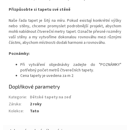
Přizpůsobte si tapetu své stěně
Naše řada tapet je šitý na míru. Pokud existují konkrétní výšky
nebo stěny, chceme promyslet podrobnější projekt, abychom
mohli nabídnout čtvereční metry tapet. Označte přesné rozměry
vaší stěny a my vytvoříme dokonalou rovnováhu mezi různými
částmi, abychom místnosti dodali harmonii a rovnováhu.
Poznámky:
Při vytváření objednávky zadejte do "POZNÁMKY"
potřebný počet metrů čtverečních tapety.
Cena tapety je uvedena za m 2
Doplňkové parametry
Kategorie
:
Dětské tapety na zeď
Záruka
:
2 roky
Kolekce
:
Tato