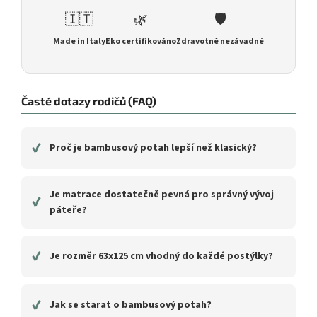
🇮🇹
🌿
🛡️
Made in Italy
Eko certifikováno
Zdravotně nezávadné
Časté dotazy rodičů (FAQ)
✔
Proč je bambusový potah lepší než klasický?
Je matrace dostatečně pevná pro správný vývoj
✔
páteře?
✔
Je rozměr 63x125 cm vhodný do každé postýlky?
✔
Jak se starat o bambusový potah?