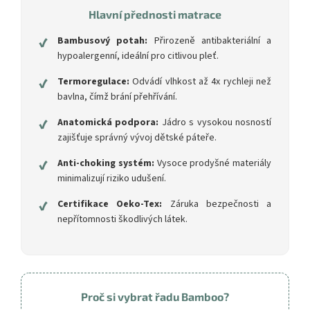
Hlavní přednosti matrace
✔
Bambusový potah:
Přirozeně antibakteriální a
hypoalergenní, ideální pro citlivou pleť.
✔
Termoregulace:
Odvádí vlhkost až 4x rychleji než
bavlna, čímž brání přehřívání.
✔
Anatomická podpora:
Jádro s vysokou nosností
zajišťuje správný vývoj dětské páteře.
✔
Anti-choking systém:
Vysoce prodyšné materiály
minimalizují riziko udušení.
✔
Certifikace Oeko-Tex:
Záruka bezpečnosti a
nepřítomnosti škodlivých látek.
Proč si vybrat řadu Bamboo?