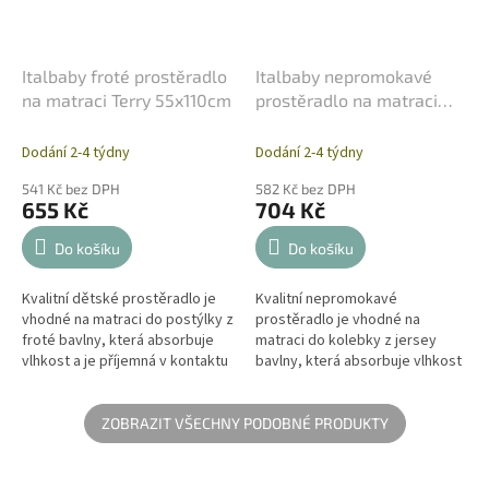
Italbaby froté prostěradlo
Italbaby nepromokavé
na matraci Terry 55x110cm
prostěradlo na matraci
Pipi Flan 63x84cm
Dodání 2-4 týdny
Dodání 2-4 týdny
541 Kč bez DPH
582 Kč bez DPH
655 Kč
704 Kč
Do košíku
Do košíku
Kvalitní dětské prostěradlo je
Kvalitní nepromokavé
vhodné na matraci do postýlky z
prostěradlo je vhodné na
froté bavlny, která absorbuje
matraci do kolebky z jersey
vlhkost a je příjemná v kontaktu
bavlny, která absorbuje vlhkost
s kůží. Napínací prostěradlo je
a je příjemná v kontaktu s kůží.
vyrobeno z velmi...
Napínací prostěradlo chrání
matraci...
ZOBRAZIT VŠECHNY PODOBNÉ PRODUKTY