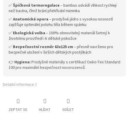
✅
Špičková termoregulace
– bambus odvádí vlhkost rychleji
než bavlna, čímž brání přehřívání miminka
✅
Anatomická opora
– prodyšné jádro s vysokou nosností
zajišťuje optimální polohu těla během spánku
✅
Ekologická volba
– 100% obnovitelný materiál šetrný k
životnímu prostředí i k dětské pokožce
✅
Bezpečnostní rozměr 63x125 cm
– přesně navrženo pro
bezpečné uložení v širších dětských postýlkách
👉
Hygiena:
Prodyšné materiály s certifikací Oeko-Tex Standard
100 pro maximální bezpečnost novorozenců.
Detailní informace
ZEPTAT SE
HLÍDAT
SDÍLET