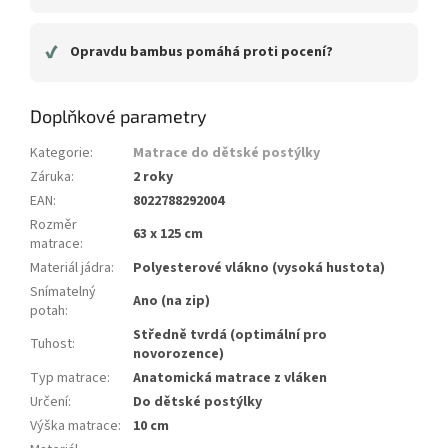
✔
Opravdu bambus pomáhá proti pocení?
Doplňkové parametry
Kategorie
:
Matrace do dětské postýlky
Záruka
:
2 roky
EAN
:
8022788292004
Rozměr
63 x 125 cm
matrace
:
Materiál jádra
:
Polyesterové vlákno (vysoká hustota)
Snímatelný
Ano (na zip)
potah
:
Středně tvrdá (optimální pro
Tuhost
:
novorozence)
Typ matrace
:
Anatomická matrace z vláken
Určení
:
Do dětské postýlky
Výška matrace
:
10 cm