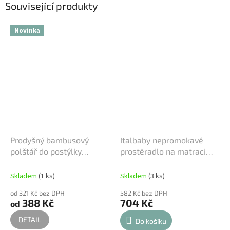
Související produkty
Novinka
Prodyšný bambusový
Italbaby nepromokavé
polštář do postýlky
prostěradlo na matraci
Italbaby Bamboo
Pipi flan 63x125cm
Skladem
(1 ks)
Skladem
(3 ks)
od 321 Kč bez DPH
582 Kč bez DPH
388 Kč
704 Kč
od
DETAIL
Do košíku