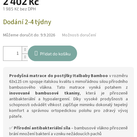
2 402 Kč
1 985 Kč bez DPH
Měrná
Dodání 2-4 týdny
cena:
Můžeme doručit do:
9.9.2026
Možnosti doručení
Přidat do košíku
Prodyšná matrace do postýlky Italbaby Bamboo
v rozměru
63x125 cm spojuje italskou kvalitu s mimořádnou silou přírodního
bambusového vlákna. Tato matrace vyniká potahem z
inovované bambusové tkaniny
, která je přirozeně
antibakteriální a hypoalergenní. Díky vysoké prodyšnosti a
schopnosti odvádět vlhkost zajišťuje miminku dokonalý tepelný
komfort a správnou ortopedickou polohu pro zdravý vývoj
páteře.
✅
Přírodní antibakteriální síla
– bambusové vlákno přirozeně
brání množení bakterií a vzniku nežádoucích pachů