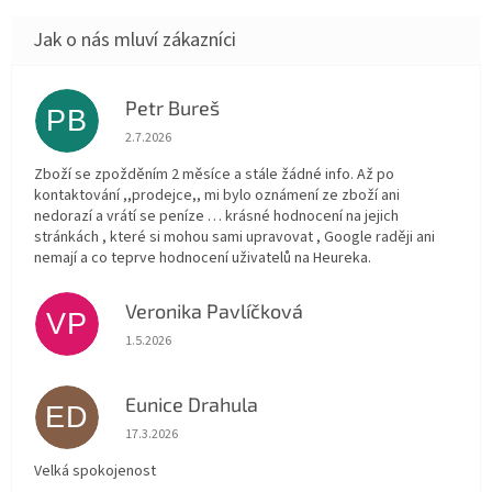
Petr Bureš
PB
Hodnocení obchodu je 1 z 5 hvězdiček.
2.7.2026
Zboží se zpožděním 2 měsíce a stále žádné info. Až po
kontaktování ,,prodejce,, mi bylo oznámení ze zboží ani
nedorazí a vrátí se peníze … krásné hodnocení na jejich
stránkách , které si mohou sami upravovat , Google raději ani
nemají a co teprve hodnocení uživatelů na Heureka.
Veronika Pavlíčková
VP
Hodnocení obchodu je 5 z 5 hvězdiček.
1.5.2026
Eunice Drahula
ED
Hodnocení obchodu je 5 z 5 hvězdiček.
17.3.2026
Velká spokojenost