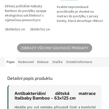
Dětský polštářek Italbaby
Kvalitní nepromokavé
Bamboo do postýlky spojuje
prostěradlo je vhodné na
ekologickou udržitelnost s
matraci do postýlky z jersey
výjimečnou jemností pro
bavlny, která absorbuje vlhkost
nejcitlivější pokožku. Výplň z
a je příjemná v kontaktu s kůží.
antialergenních vláken v
38x58x5(v) cm
38x58x7(v) cm
Napínací prostěradlo chrání
kombinaci s...
matraci...
ZOBRAZIT VŠECHNY SOUVISEJÍCÍ PRODUKTY
Popis
Hodnocení
Diskuze
Značka
Ostatní informace
Detailní popis produktu
Antibakteriální dětská matrace
Italbaby Bamboo – 63x125 cm
Hledáte pro své miminko přirozeně čisté a komfortní