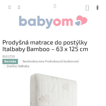
Přejít
na
NÁKUP
obsah
KOŠÍK
Prodyšná matrace do postýlky
Italbaby Bamboo – 63 x 125 cm
010.2710
Průměrné
Neohodnoceno
Podrobnosti hodnocení
Novinka
hodnocení
Značka:
Italbaby
produktu
je
0,0
z
5
hvězdiček.