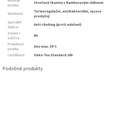
Materiál
Strečová tkanina s Bambusovým vláknem
potahu
:
Termoregulační, antibakteriální, vysoce
Vlastnosti
:
prodyšný
Speciální
Anti-choking (proti udušení)
funkce
:
Sušení v
Ne
sušičce
:
Pratelnost
Ano max. 30°C
potahu
:
Certifikace
:
Oeko-Tex Standard 100