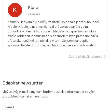
Klara
K
Hodnocení obchodu je 5 z 5 hvězdiček.
16.2.2025
Nákup v Babyom byl skvělý zážitek! Objednala jsem si houpací
křeslo. Křeslo je nádherné, kvalitně zpracované a velmi
pohodlné – přesně to, co jsem hledala na uspávání miminka i
chvíle oddechu. Komunikace s obchodem byla profesionální a
přátelská, což mě jen utvrdilo v tom, že jsem nakoupila
správně. Určitě doporučuji a v budoucnu se sem ráda vrátím!
Zobrazit další hodnocení
Z
á
p
a
Odebírat newsletter
t
Vložte svůj e-mail a my vám budeme zasílat informace o nových
í
produktech na našem e-shopu.
E-mail