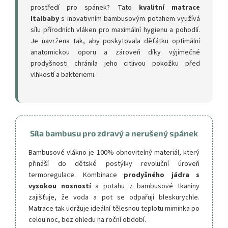
prostředí pro spánek? Tato
kvalitní matrace
Italbaby
s inovativním bambusovým potahem využívá
sílu přírodních vláken pro maximální hygienu a pohodlí.
Je navržena tak, aby poskytovala děťátku optimální
anatomickou oporu a zároveň díky výjimečné
prodyšnosti chránila jeho citlivou pokožku před
vlhkostí a bakteriemi.
Síla bambusu pro zdravý a nerušený spánek
Bambusové vlákno je 100% obnovitelný materiál, který
přináší do dětské postýlky revoluční úroveň
termoregulace. Kombinace
prodyšného jádra s
vysokou nosností
a potahu z bambusové tkaniny
zajišťuje, že voda a pot se odpařují bleskurychle.
Matrace tak udržuje ideální tělesnou teplotu miminka po
celou noc, bez ohledu na roční období.