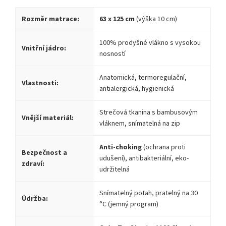
Rozměr matrace:
63 x 125 cm
(výška 10 cm)
100% prodyšné vlákno s vysokou
Vnitřní jádro:
nosností
Anatomická, termoregulační,
Vlastnosti:
antialergická, hygienická
Strečová tkanina s bambusovým
Vnější materiál:
vláknem, snímatelná na zip
Anti-choking
(ochrana proti
Bezpečnost a
udušení), antibakteriální, eko-
zdraví:
udržitelná
Snímatelný potah, pratelný na 30
Údržba:
°C (jemný program)