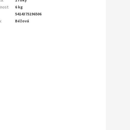
ka
:
2 roky
nost
:
6 kg
5414375196506
a
:
Béžová