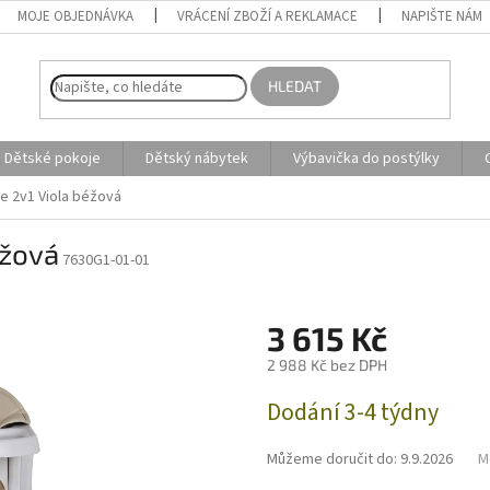
MOJE OBJEDNÁVKA
VRÁCENÍ ZBOŽÍ A REKLAMACE
NAPIŠTE NÁM
HLEDAT
Dětské pokoje
Dětský nábytek
Výbavička do postýlky
dle 2v1 Viola béžová
éžová
7630G1-01-01
3 615 Kč
2 988 Kč bez DPH
Měrná
Dodání 3-4 týdny
cena:
Můžeme doručit do:
9.9.2026
M