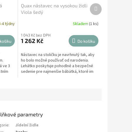
lá
Quax nástavec na vysokou židli
Další
produkt
Viola šedý
3-4 týdny
Skladem
(1 ks)
1 043 Kč bez DPH
1 262 Kč
košíku
Do košíku
Nástavec na stoličku je navrhnutý tak, aby
m.
ho bolo možné používať od narodenia.
á ve 3
Lehátko poskytuje pohodlné a bezpečné
stním
sedenie pre najmenšie bábätká, ktoré im
umožňuje zapojiť sa...
lňkové parametry
gorie
:
Jídelní židle