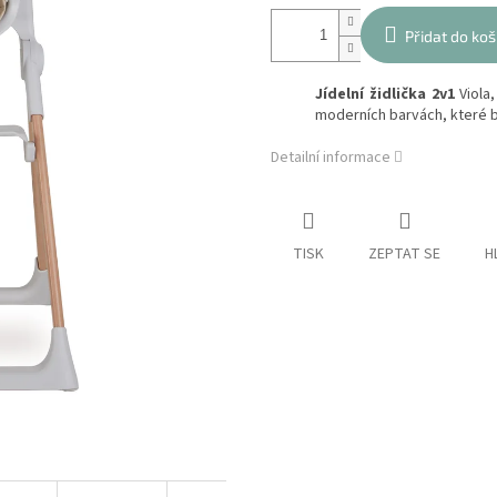
Přidat do koš
Jídelní židlička 2v1
Viola,
moderních barvách, které b
Detailní informace
TISK
ZEPTAT SE
H