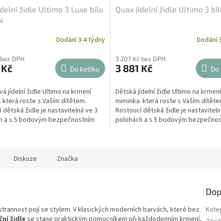
delní židle Ultimo 3 Luxe bílo
Quax jídelní židle Ultimo 3 bí
í
Dodání 3-4 týdny
Dodání 
Průměrné
hodnocení
 bez DPH
3 207 Kč bez DPH
produktu
 Kč
3 881 Kč
Do košíku
je
Do 
5,0
z
á jídelní židle Ultimo na krmení
Dětská jídelní židle Ultimo na krmení
5
 která roste s Vaším dítětem.
miminka. která roste s Vaším dítěte
hvězdiček.
 dětská židle je nastavitelná ve 3
Rostoucí dětská židle je nastaviteln
h a s 5 bodovým bezpečnostním
polohách a s 5 bodovým bezpečno
pásem pro děti od 6...
Diskuze
Značka
Dop
strannost pojí se stylem. V klasických moderních barvách, které bez
Kate
ní židle
se stane praktickým pomocníkem při každodenním krmení,