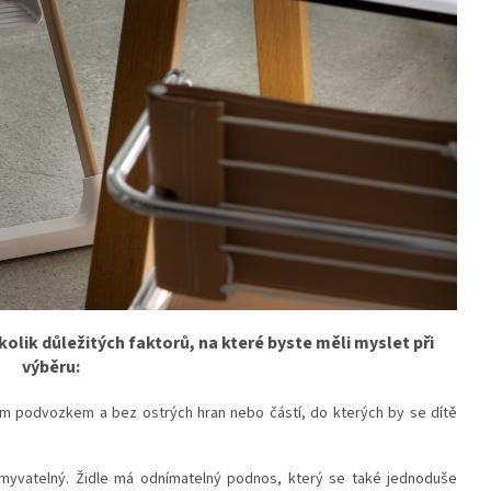
několik důležitých faktorů, na které byste měli myslet při
výběru:
ným podvozkem a bez ostrých hran nebo částí, do kterých by se dítě
yvatelný. Židle má odnímatelný podnos, který se také jednoduše