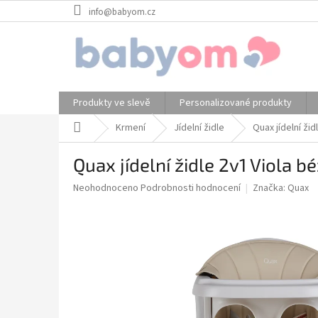
Přejít
info@babyom.cz
na
obsah
Produkty ve slevě
Personalizované produkty
Domů
Krmení
Jídelní židle
Quax jídelní ži
Quax jídelní židle 2v1 Viola b
Průměrné
Neohodnoceno
Podrobnosti hodnocení
Značka:
Quax
hodnocení
produktu
je
0,0
z
5
hvězdiček.