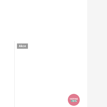
Akce
1 577 Kč
–19 %