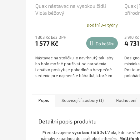
Quax nástavec na vysokou židli
Quax jí
Viola béžový
přírodn
Dodání 3-4 týdny
1 303 Kč bez DPH
3 910 Kč
1 577 Kč
4 731
Do košíku
Nástavec na stoličku je navrhnutý tak, aby
Designov
ho bolo možné používať od narodenia.
miminka.
Lehátko poskytuje pohodlné a bezpečné
Rostoucí
sedenie pre najmenšie bábätká, ktoré im
polohác
umožňuje zapojiť sa...
pásem...
Popis
Související soubory (1)
Hodnocení
Detailní popis produktu
Představujeme
vysokou židli 2v1
Viola, kde se vše
námahy zapadnou do jakéhokoli interiéru.
Multifunkč