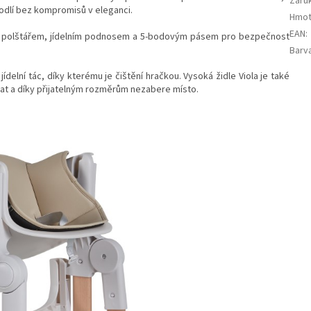
Záru
odlí bez kompromisů v eleganci.
Hmot
EAN
:
 polštářem, jídelním podnosem a 5-bodovým pásem pro bezpečnost
Barv
ídelní tác, díky kterému je čištění hračkou. Vysoká židle Viola je také
dat a díky přijatelným rozměrům nezabere místo.