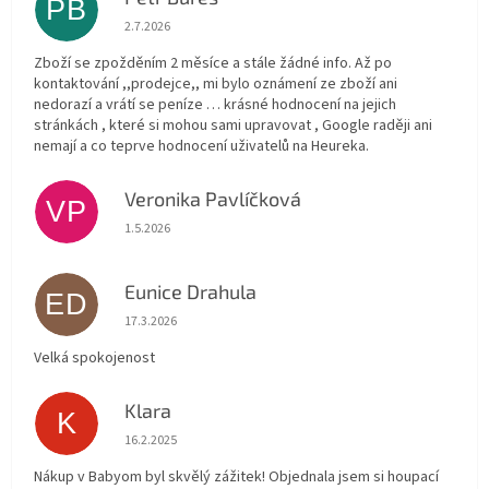
PB
Hodnocení obchodu je 1 z 5 hvězdiček.
2.7.2026
Zboží se zpožděním 2 měsíce a stále žádné info. Až po
kontaktování ,,prodejce,, mi bylo oznámení ze zboží ani
nedorazí a vrátí se peníze … krásné hodnocení na jejich
stránkách , které si mohou sami upravovat , Google raději ani
nemají a co teprve hodnocení uživatelů na Heureka.
Veronika Pavlíčková
VP
Hodnocení obchodu je 5 z 5 hvězdiček.
1.5.2026
Eunice Drahula
ED
Hodnocení obchodu je 5 z 5 hvězdiček.
17.3.2026
Velká spokojenost
Klara
K
Hodnocení obchodu je 5 z 5 hvězdiček.
16.2.2025
Nákup v Babyom byl skvělý zážitek! Objednala jsem si houpací