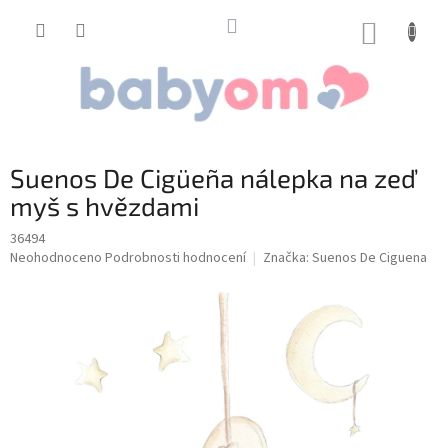
Přejít
na
NÁKUP
obsah
KOŠÍK
Suenos De Cigüeña nálepka na zeď
myš s hvězdami
36494
Průměrné
Neohodnoceno
Podrobnosti hodnocení
Značka:
Suenos De Ciguena
hodnocení
produktu
je
0,0
z
5
hvězdiček.