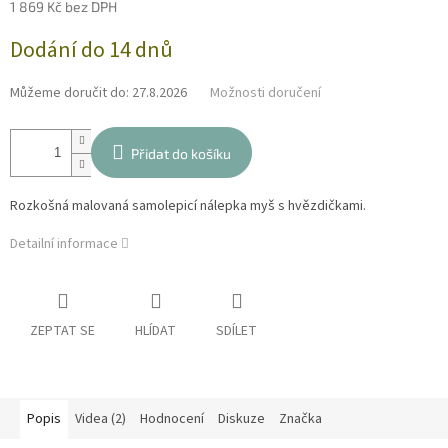
1 869 Kč bez DPH
Měrná
Dodání do 14 dnů
cena:
Můžeme doručit do:
27.8.2026
Možnosti doručení
Přidat do košíku
Rozkošná malovaná samolepicí nálepka myš s hvězdičkami.
Detailní informace
ZEPTAT SE
HLÍDAT
SDÍLET
Popis
Videa (2)
Hodnocení
Diskuze
Značka