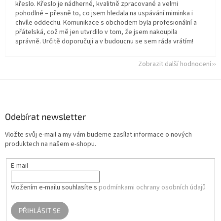
křeslo. Křeslo je nádherné, kvalitně zpracované a velmi
pohodlné – přesně to, co jsem hledala na uspávání miminka i
chvíle oddechu. Komunikace s obchodem byla profesionální a
přátelská, což mě jen utvrdilo v tom, že jsem nakoupila
správně. Určitě doporučuji a v budoucnu se sem ráda vrátím!
Zobrazit další hodnocení
Z
á
p
a
Odebírat newsletter
t
Vložte svůj e-mail a my vám budeme zasílat informace o nových
í
produktech na našem e-shopu.
E-mail
Vložením e-mailu souhlasíte s
podmínkami ochrany osobních údajů
PŘIHLÁSIT SE