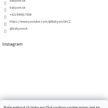
babyom.sk
babyom.sk
+421949017008
https://www.youtube.com/@BabyomSKCZ
@babyomsk
Instagram
Naše webová stránka používá soubory cookie mimo jiné ke