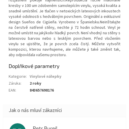
rozjasnění pokoje najmenších.Reprodukcia ručně malované
kresby v 100 um zdobeném samolepícím vinylu, vysoká kvalita a
snadné umístění. Je tlačen v netoxických latexových inkoustech
vysoké odolnosti s hedvábným povrchem. Originální a exkluzivní
design Sueños de Cigüeña. Vyrobeno v Španielsku.Neinštalujte
na čerstvě natřené stěny, nechte ji 72 hodin schnout. Vinyl je
možné umístit na jakýkoliv hladký povrch. Není vhodný na stěny s
latexovou barvou nebo s lesklým povrchem. Před vložením
vinylu se ujistěte, že je povrch zcela čistý. Můžete vytvořit
kompozici, kterou navrhujeme, ale můžete ji také změnit tak,
aby odpovídala vašemu prostoru.
Doplňkové parametry
Kategorie
:
Vinylové nálepky
Záruka
:
2 roky
EAN
:
843657698176
Petr Bureš