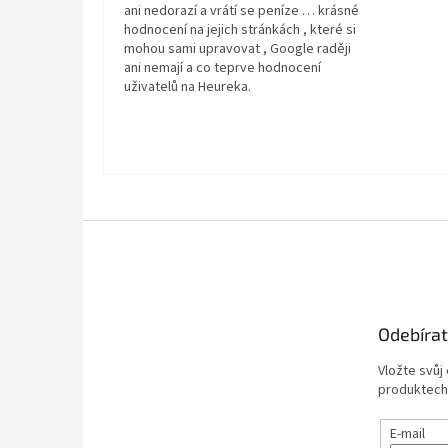
ani nedorazí a vrátí se peníze … krásné
hodnocení na jejich stránkách , které si
mohou sami upravovat , Google raději
ani nemají a co teprve hodnocení
uživatelů na Heureka.
Z
á
p
a
t
Odebírat
í
Vložte svůj
produktech
E-mail