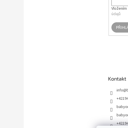
Vložením 
údajů
PŘIHL
Kontakt
info
@
+4219
babyo
babyo
+4219