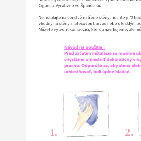
Cigüeña. Vyrobeno ve Španělsku.
Neinstalujte na čerstvě natřené stěny, nechte ji 72 hod
vhodný na stěny s latexovou barvou nebo s lesklým pov
Můžete vytvořit kompozici, kterou navrhujeme, ale mů