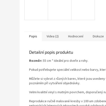
Popis
Videa (2)
Hodnocení
Diskuze
Detailní popis produktu
Rozměr:
55 cm * Ideální pro dveře a rohy.
Pokud potřebujete speciální velikost nebo barvy, kte
Můžete si vybrat z různých barev, které jsou uvedeny 
poznámím při vytváření objednávky.
Velmi kvalitní vinyl s matným povrchem, doporučený n
Reprodukce ručně malované kresby v 100 um zdobeném 
netoxických latexových inkoustech vysoké odolnosti 