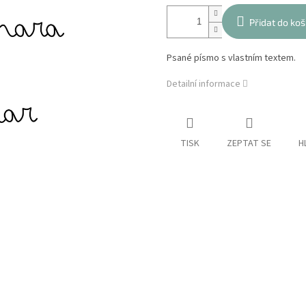
Přidat do koš
Psané písmo s vlastním textem.
Detailní informace
TISK
ZEPTAT SE
H