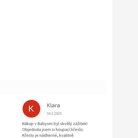
Klara
K
 5 z 5 hvězdiček.
Hodnocení obchodu je 5 z 5 hvězdiček.
16.2.2025
Nákup v Babyom byl skvělý zážitek!
Objednala jsem si houpací křeslo.
Křeslo je nádherné, kvalitně