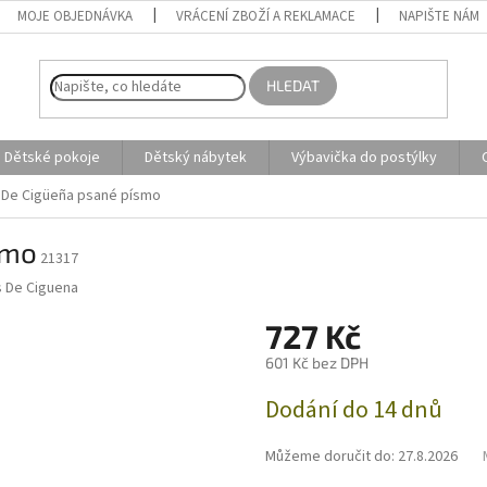
MOJE OBJEDNÁVKA
VRÁCENÍ ZBOŽÍ A REKLAMACE
NAPIŠTE NÁM
HLEDAT
Dětské pokoje
Dětský nábytek
Výbavička do postýlky
 De Cigüeña psané písmo
smo
21317
 De Ciguena
727 Kč
601 Kč bez DPH
Měrná
Dodání do 14 dnů
cena:
Můžeme doručit do:
27.8.2026