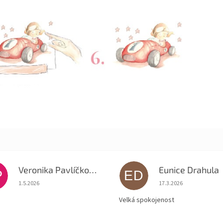
Veronika Pavlíčková
Eunice Drahula
P
ED
Hodnocení obchodu je 5 z 5 hvězdiček.
Hodnocení obchodu je
1.5.2026
17.3.2026
Velká spokojenost