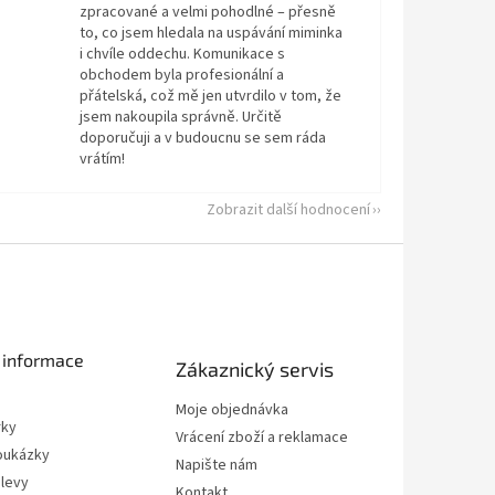
zpracované a velmi pohodlné – přesně
to, co jsem hledala na uspávání miminka
i chvíle oddechu. Komunikace s
obchodem byla profesionální a
přátelská, což mě jen utvrdilo v tom, že
jsem nakoupila správně. Určitě
doporučuji a v budoucnu se sem ráda
vrátím!
Zobrazit další hodnocení
 informace
Zákaznický servis
Moje objednávka
rky
Vrácení zboží a reklamace
oukázky
Napište nám
slevy
Kontakt