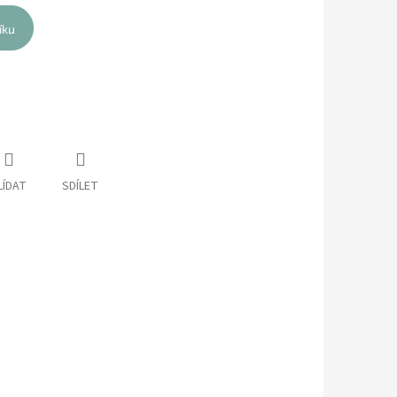
íku
LÍDAT
SDÍLET