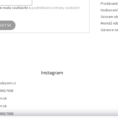
Prodávané
e-mailu souhlasíte s
podmínkami ochrany osobních
Hodnocení
Seznam ob
Montáž ná
ÁSIT SE
Garance ne
Instagram
babyom.cz
49017008
m.sk
m.sk
49017008