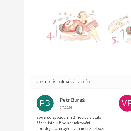
Petr Bureš
PB
V
Hodnocení obchodu je 1 z 5 hvězdiček.
2.7.2026
Zboží se zpožděním 2 měsíce a stále
žádné info. Až po kontaktování
,,prodejce,, mi bylo oznámení ze zboží