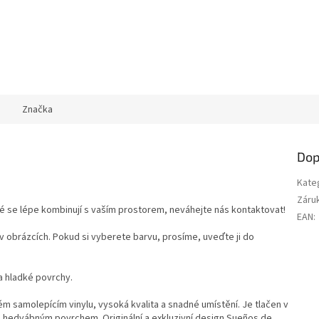
Značka
Dop
Kate
Záru
ré se lépe kombinují s vaším prostorem, neváhejte nás kontaktovat!
EAN
:
v obrázcích. Pokud si vyberete barvu, prosíme, uveďte ji do
a hladké povrchy.
samolepícím vinylu, vysoká kvalita a snadné umístění. Je tlačen v
s hedvábným povrchem. Originální a exkluzivní design Sueños de