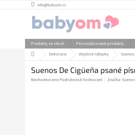
Přejít
info@babyom.cz
na
obsah
Produkty ve slevě
Personalizované produkty
Domů
Dekorace
Vinylové nálepky
Suenos
Suenos De Cigüeña psané pí
Průměrné
Neohodnoceno
Podrobnosti hodnocení
Značka:
Suenos
hodnocení
produktu
je
0,0
z
5
hvězdiček.