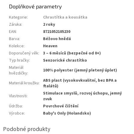
Doplňkové parametry
Kategorie
:
Chrastítka a kousátka
Záruka
:
2 roky
EAN
:
8721052105230
Barva
:
Béžovo hnědá
Kolekce
:
Heaven
Doporučený věk
:
3 – 6 měsíců (bezpečné od 0+)
Typ hračky
:
Senzorické chrastítko
Materiál
100% polyester (jemný pletený úplet)
hvězdičky
:
ABS plast (vysokovkvalitní, bez BPA a
Materiál kroužku
:
ftalátů)
Stimulace smyslů, rozvoj úchopu, jemný
Vlastnosti
:
zvuk
Údržba
:
Povrchové čištění
Výrobce
:
Baby's Only (Holandsko)