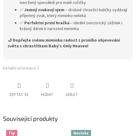
navržený speciálně pro malé ručičky
✅
Jemný zvukový vjem
– drobné chrastící kuličky vydávají
příjemný zvuk, který miminko neleká
✅
Perfektní první hračka
– ideální senzorický zážitek i
krásný dárek k narození miminka
🌙 Dopřejte svému miminku radost z prvního objevování
světa s chrastítkem Baby’s Only Heaven!
Detailní informace
ZEPTAT SE
HLÍDAT
SDÍLET
Související produkty
Tip
Novinka