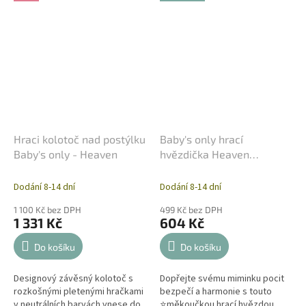
Hraci kolotoč nad postýlku
Baby's only hrací
Baby's only - Heaven
hvězdička Heaven
clay/warm linen
Dodání 8-14 dní
Dodání 8-14 dní
1 100 Kč bez DPH
499 Kč bez DPH
1 331 Kč
604 Kč
Do košíku
Do košíku
Designový závěsný kolotoč s
Dopřejte svému miminku pocit
rozkošnými pletenými hračkami
bezpečí a harmonie s touto
v neutrálních barvách vnese do
⭐měkoučkou hrací hvězdou,