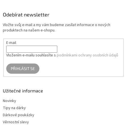
á
p
a
Odebírat newsletter
t
Vložte svůj e-mail a my vám budeme zasílat informace o nových
í
produktech na našem e-shopu.
E-mail
Vložením e-mailu souhlasíte s
podmínkami ochrany osobních údajů
PŘIHLÁSIT SE
Užitečné informace
Novinky
Tipy na dárky
Dárkové poukázky
Věrnostní slevy