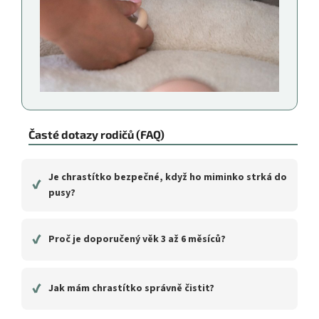
Časté dotazy rodičů (FAQ)
Je chrastítko bezpečné, když ho miminko strká do
✔
pusy?
✔
Proč je doporučený věk 3 až 6 měsíců?
✔
Jak mám chrastítko správně čistit?