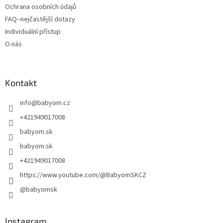
Ochrana osobních údajů
FAQ–nejčastější dotazy
Individuální přístup
O nás
Kontakt
info
@
babyom.cz
+421949017008
babyom.sk
babyom.sk
+421949017008
https://www.youtube.com/@BabyomSKCZ
@babyomsk
Instagram