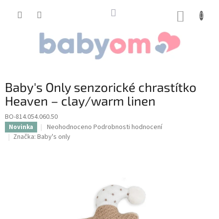
Přejít
na
NÁKUP
obsah
KOŠÍK
Baby's Only senzorické chrastítko
Heaven – clay/warm linen
BO-814.054.060.50
Průměrné
Neohodnoceno
Podrobnosti hodnocení
Novinka
hodnocení
Značka:
Baby's only
produktu
je
0,0
z
5
hvězdiček.