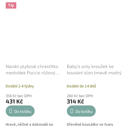
Tip
Nanán plyšové chrastítko
Baby's only kroužek ke
medvídek Puccio růžový -
kousání slon tmavě modrý
něžný dotek
Dodání 2-4 týdny
Dodání do 14 dnů
356 Kč bez DPH
260 Kč bez DPH
431 Kč
314 Kč
Do košíku
Do košíku
Hravé, něžné a dokonalé na
Dřevěné kousátko ve tvaru