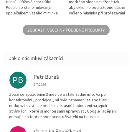
tulení – Růžové chrastítko
modrého slona navržené tak,
Puccio se stane milovaným
aby uklidnilo podrážděné dásně
společníkem vašeho miminka.
vašeho miminka při prořezávání
👶💕 Jemné chrastění uklidňuje,
zoubků. Praktická a ideální
zatímco hebký plyšový materiál
velikost pro snadný úchop
nabízí...
malými...
ZOBRAZIT VŠECHNY PODOBNÉ PRODUKTY
Petr Bureš
PB
Hodnocení obchodu je 1 z 5 hvězdiček.
2.7.2026
Zboží se zpožděním 2 měsíce a stále žádné info. Až po
kontaktování ,,prodejce,, mi bylo oznámení ze zboží ani
nedorazí a vrátí se peníze … krásné hodnocení na jejich
stránkách , které si mohou sami upravovat , Google raději ani
nemají a co teprve hodnocení uživatelů na Heureka.
Veronika Pavlíčková