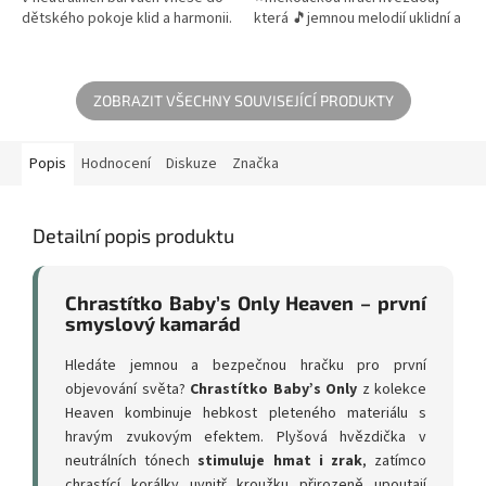
dětského pokoje klid a harmonii.
která 🎵jemnou melodií uklidní a
Jemná melodie mechanické
usnadní uspávání. Ideální na
zvonkohry a pomalu rotující...
postýlku, kočárek či
autosedačku,...
ZOBRAZIT VŠECHNY SOUVISEJÍCÍ PRODUKTY
Popis
Hodnocení
Diskuze
Značka
Detailní popis produktu
Chrastítko Baby’s Only Heaven – první
smyslový kamarád
Hledáte jemnou a bezpečnou hračku pro první
objevování světa?
Chrastítko Baby’s Only
z kolekce
Heaven kombinuje hebkost pleteného materiálu s
hravým zvukovým efektem. Plyšová hvězdička v
neutrálních tónech
stimuluje hmat i zrak
, zatímco
chrastící korálky uvnitř kroužku přirozeně upoutají