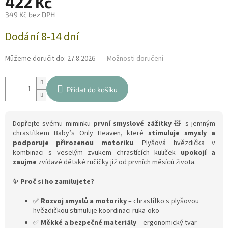
422 Kč
349 Kč bez DPH
Měrná
Dodání 8-14 dní
cena:
Můžeme doručit do:
27.8.2026
Možnosti doručení
Přidat do košíku
Dopřejte svému miminku
první smyslové zážitky
🧸 s jemným
chrastítkem Baby’s Only Heaven, které
stimuluje smysly a
podporuje přirozenou motoriku
. Plyšová hvězdička v
kombinaci s veselým zvukem chrastících kuliček
upokojí a
zaujme
zvídavé dětské ručičky již od prvních měsíců života.
✨ Proč si ho zamilujete?
✅
Rozvoj smyslů a motoriky
– chrastítko s plyšovou
hvězdičkou stimuluje koordinaci ruka-oko
✅
Měkké a bezpečné materiály
– ergonomický tvar