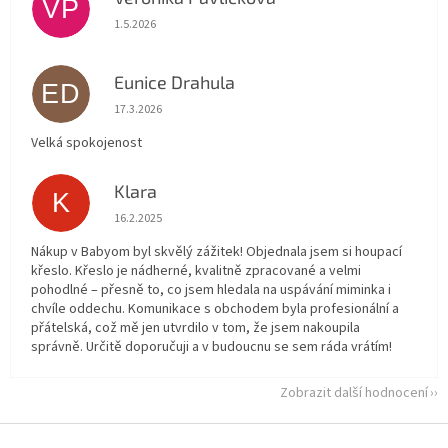
VP
Hodnocení obchodu je 5 z 5 hvězdiček.
1.5.2026
Eunice Drahula
ED
Hodnocení obchodu je 5 z 5 hvězdiček.
17.3.2026
Velká spokojenost
Klara
K
Hodnocení obchodu je 5 z 5 hvězdiček.
16.2.2025
Nákup v Babyom byl skvělý zážitek! Objednala jsem si houpací
křeslo. Křeslo je nádherné, kvalitně zpracované a velmi
pohodlné – přesně to, co jsem hledala na uspávání miminka i
chvíle oddechu. Komunikace s obchodem byla profesionální a
přátelská, což mě jen utvrdilo v tom, že jsem nakoupila
správně. Určitě doporučuji a v budoucnu se sem ráda vrátím!
Zobrazit další hodnocení
Z