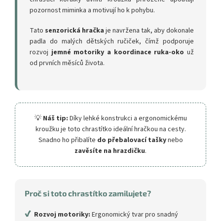
pozornost miminka a motivují ho k pohybu.
Tato
senzorická hračka
je navržena tak, aby dokonale
padla do malých dětských ručiček, čímž podporuje
rozvoj
jemné motoriky a koordinace ruka-oko
už
od prvních měsíců života.
💡
Náš tip:
Díky lehké konstrukci a ergonomickému
kroužku je toto chrastítko ideální hračkou na cesty.
Snadno ho přibalíte
do přebalovací tašky
nebo
zavěsíte na hrazdičku
.
Proč si toto chrastítko zamilujete?
✔
Rozvoj motoriky:
Ergonomický tvar pro snadný