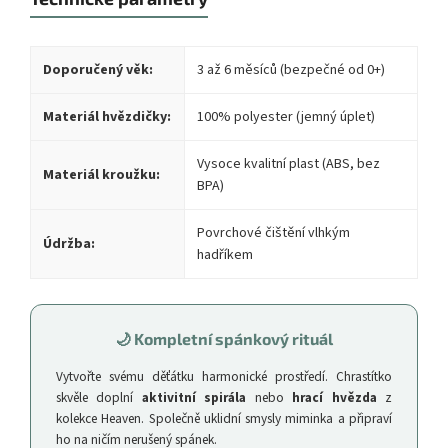
Doporučený věk:
3 až 6 měsíců (bezpečné od 0+)
Materiál hvězdičky:
100% polyester (jemný úplet)
Vysoce kvalitní plast (ABS, bez
Materiál kroužku:
BPA)
Povrchové čištění vlhkým
Údržba:
hadříkem
🌙 Kompletní spánkový rituál
Vytvořte svému děťátku harmonické prostředí. Chrastítko
skvěle doplní
aktivitní spirála
nebo
hrací hvězda
z
kolekce Heaven. Společně uklidní smysly miminka a připraví
ho na ničím nerušený spánek.