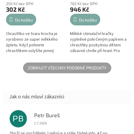
250 Kč bez DPH
782 Kč bez DPH
302 Kč
946 Kč
Do košíku
Do košíku
Chrastítko ve tvaru hrocha je
Měkké stimulační hračky
vyrobeno ze super měkkého
vyplněné pokrčeným papírem a
úpletu. Když pohnete
chrastítky poskytnou dětem
chrastítkem uslyšíte jemný
zábavné chvíle při hraní. Pro
zvuk.
miminka je mačkání a chrastění
hudbou pro smysly.
ZOBRAZIT VŠECHNY PODOBNÉ PRODUKTY
Petr Bureš
PB
Hodnocení obchodu je 1 z 5 hvězdiček.
2.7.2026
Zboží se zpožděním 2 měsíce a stále žádné info. Až po