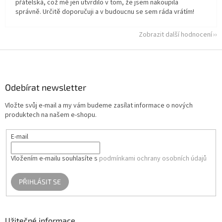
přátelská, což mě jen utvrdilo v tom, že jsem nakoupila
správně. Určitě doporučuji a v budoucnu se sem ráda vrátím!
Zobrazit další hodnocení
Z
á
p
a
Odebírat newsletter
t
Vložte svůj e-mail a my vám budeme zasílat informace o nových
í
produktech na našem e-shopu.
E-mail
Vložením e-mailu souhlasíte s
podmínkami ochrany osobních údajů
PŘIHLÁSIT SE
Užitečné informace