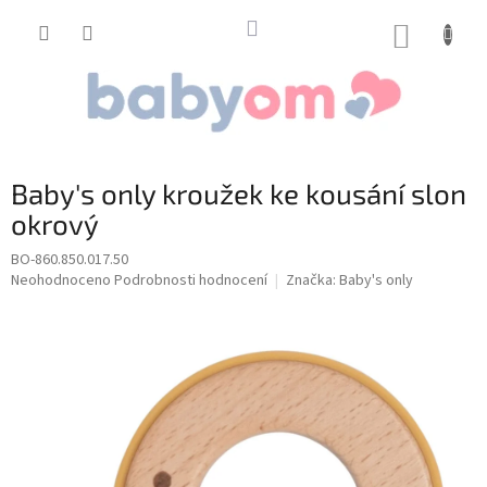
Přejít
na
NÁKUP
obsah
KOŠÍK
Baby's only kroužek ke kousání slon
okrový
BO-860.850.017.50
Průměrné
Neohodnoceno
Podrobnosti hodnocení
Značka:
Baby's only
hodnocení
produktu
je
0,0
z
5
hvězdiček.