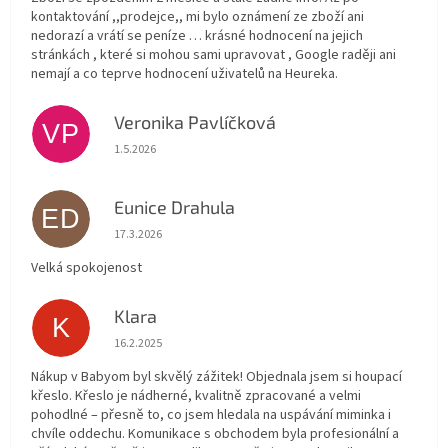
kontaktování ,,prodejce,, mi bylo oznámení ze zboží ani
nedorazí a vrátí se peníze … krásné hodnocení na jejich
stránkách , které si mohou sami upravovat , Google raději ani
nemají a co teprve hodnocení uživatelů na Heureka.
Veronika Pavlíčková
VP
Hodnocení obchodu je 5 z 5 hvězdiček.
1.5.2026
Eunice Drahula
ED
Hodnocení obchodu je 5 z 5 hvězdiček.
17.3.2026
Velká spokojenost
Klara
K
Hodnocení obchodu je 5 z 5 hvězdiček.
16.2.2025
Nákup v Babyom byl skvělý zážitek! Objednala jsem si houpací
křeslo. Křeslo je nádherné, kvalitně zpracované a velmi
pohodlné – přesně to, co jsem hledala na uspávání miminka i
chvíle oddechu. Komunikace s obchodem byla profesionální a