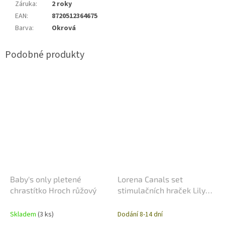
Záruka
:
2 roky
EAN
:
8720512364675
Barva
:
Okrová
Baby's only pletené
Lorena Canals set
chrastítko Hroch růžový
stimulačních hraček Lily
Pond
Skladem
(3 ks)
Dodání 8-14 dní