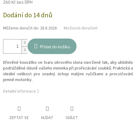
260 Kč bez DPH
Měrná
Dodání do 14 dnů
cena:
Můžeme doručit do:
28.8.2026
Možnosti doručení
Přidat do košíku
Dřevěné kousátko ve tvaru okrového slona navržené tak, aby uklidnilo
podrážděné dásně vašeho miminka při prořezávání zoubků. Praktická a
ideální velikost pro snadný úchop malými ručičkami a procvičování
jemné motoriky.
Detailní informace
ZEPTAT SE
HLÍDAT
SDÍLET