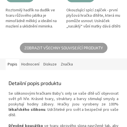
Roztomilý hadřík na dudlík ve
Okouzlující spící zajíček - první
tvaru růžového jablka je
plyšová hračka dítěte, která mu
mimořádně měkký a ideální na
pomůže usnout. Usínáček
mazlení a uklidnění miminka.
„nasáklý“ vůní matky dává dítěti
Může být náhradou plenočky při
pocit bezpečí a blízkosti.
večerním usínání nebo
Zajíčka je možné...
společníkem...
ZOBRAZIT VŠECHNY SOUVISEJÍCÍ PRODUKTY
Popis
Hodnocení
Diskuze
Značka
Detailní popis produktu
Se silikonovými hračkami Baby's only se vaše dítě učí objevovat
svět při hře. Krásné tvary, struktury a barvy stimulují smysly a
poskytují hodiny zábavy. Hračky jsou vyrobeny ze 100%
lékařského silikonu
. Udržitelné pro svět a bezpečné pro vaše
dítě.
Dřevěné kousátko
ve tvaru okrového slona navržené tak, aby