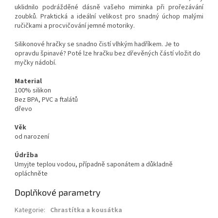
uklidnilo podrážděné dásně vašeho miminka při prořezávání
zoubků. Praktická a ideální velikost pro snadný úchop malými
ručičkami a procvičování jemné motoriky.
Silikonové hračky se snadno čistí vlhkým hadříkem. Je to
opravdu špinavé? Poté lze hračku bez dřevěných částí vložit do
myčky nádobí.
Material
100% silikon
Bez BPA, PVC a ftalátů
dřevo
Věk
od narození
Údržba
Umyjte teplou vodou, případně saponátem a důkladně
opláchněte
Doplňkové parametry
Kategorie
:
Chrastítka a kousátka