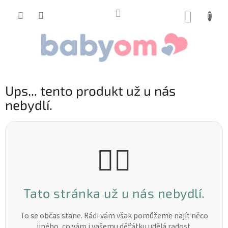
Přejít
na
NÁKUP
obsah
KOŠÍK
Ups... tento produkt už u nás
nebydlí.
🤷‍♀️
Tato stránka už u nás nebydlí.
To se občas stane. Rádi vám však pomůžeme najít něco
jiného, co vám i vašemu děťátku udělá radost.