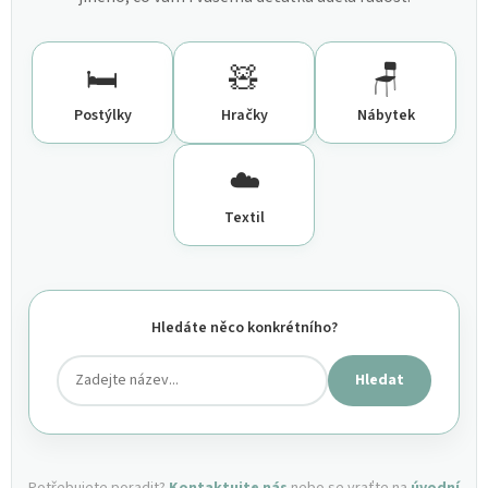
🛏️
🧸
🪑
Postýlky
Hračky
Nábytek
☁️
Textil
Hledáte něco konkrétního?
Hledat
Potřebujete poradit?
Kontaktujte nás
nebo se vraťte na
úvodní