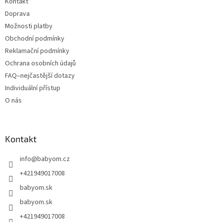
Kontakt
Doprava
Možnosti platby
Obchodní podmínky
Reklamační podmínky
Ochrana osobních údajů
FAQ–nejčastější dotazy
Individuální přístup
O nás
Kontakt
info
@
babyom.cz
+421949017008
babyom.sk
babyom.sk
+421949017008