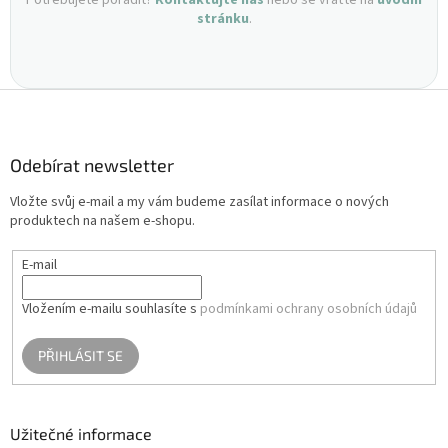
stránku
.
Z
á
p
a
Odebírat newsletter
t
Vložte svůj e-mail a my vám budeme zasílat informace o nových
í
produktech na našem e-shopu.
E-mail
Vložením e-mailu souhlasíte s
podmínkami ochrany osobních údajů
PŘIHLÁSIT SE
Užitečné informace