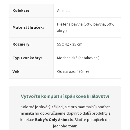
Kolekce:
Animals
Pletená bavlna (50% bavlna, 50%
Materiál hraček:
akryl)
Rozměry:
55 x 42 x 35 cm
Typ zvonkohry:
Mechanická (natahovací)
Věk:
Od narození (0m+)
Vytvořte kompletní spánkové království
Kolotoč je skvělý základ, ale pro maximální komfort
miminka ho doporučujeme doplnit o další produkty z
kolekce
Baby's Only Animals
. Slaďte pokojíček do
jednoho tónu: