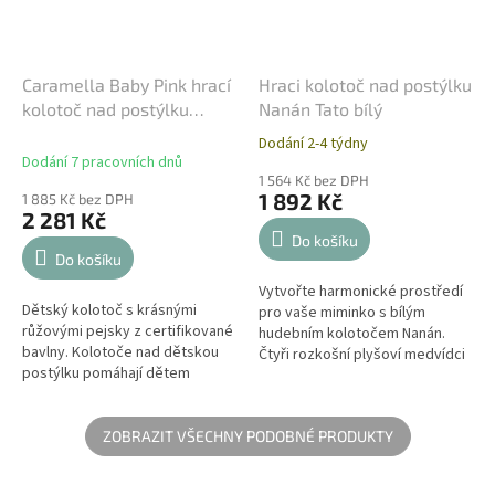
Caramella Baby Pink hrací
Hraci kolotoč nad postýlku
kolotoč nad postýlku
Nanán Tato bílý
růžovy
Dodání 2-4 týdny
Průměrné
Dodání 7 pracovních dnů
hodnocení
1 564 Kč bez DPH
produktu
1 892 Kč
1 885 Kč bez DPH
je
2 281 Kč
5,0
Do košíku
z
Do košíku
5
Vytvořte harmonické prostředí
hvězdiček.
Dětský kolotoč s krásnými
pro vaše miminko s bílým
růžovými pejsky z certifikované
hudebním kolotočem Nanán.
bavlny. Kolotoče nad dětskou
Čtyři rozkošní plyšoví medvídci
postýlku pomáhají dětem
z kolekce Tato a jemná melodie
rozvíjet schopnosti. Miminko
navozují pocit klidu, uklidňují...
pozoruje tvary, barvy, může do
ruky...
ZOBRAZIT VŠECHNY PODOBNÉ PRODUKTY