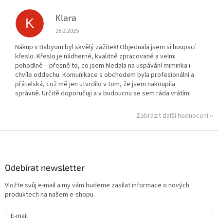
Klara
K
Hodnocení obchodu je 5 z 5 hvězdiček.
16.2.2025
Nákup v Babyom byl skvělý zážitek! Objednala jsem si houpací
křeslo. Křeslo je nádherné, kvalitně zpracované a velmi
pohodlné – přesně to, co jsem hledala na uspávání miminka i
chvíle oddechu. Komunikace s obchodem byla profesionální a
přátelská, což mě jen utvrdilo v tom, že jsem nakoupila
správně. Určitě doporučuji a v budoucnu se sem ráda vrátím!
Zobrazit další hodnocení
Z
á
p
a
Odebírat newsletter
t
Vložte svůj e-mail a my vám budeme zasílat informace o nových
í
produktech na našem e-shopu.
E-mail