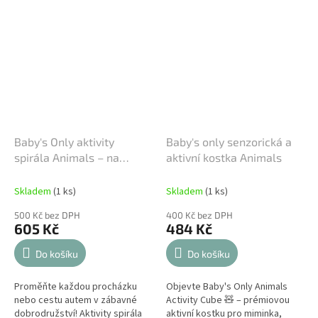
Baby's Only aktivity
Baby's only senzorická a
spirála Animals – na
aktivní kostka Animals
kočárek i postýlku
Skladem
(1 ks)
Skladem
(1 ks)
500 Kč bez DPH
400 Kč bez DPH
605 Kč
484 Kč
Do košíku
Do košíku
Proměňte každou procházku
Objevte Baby's Only Animals
nebo cestu autem v zábavné
Activity Cube 🧸 – prémiovou
dobrodružství! Aktivity spirála
aktivní kostku pro miminka,