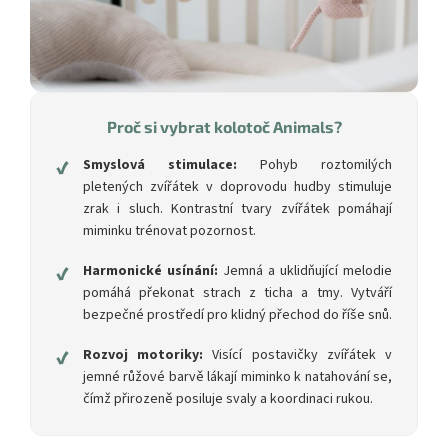
Proč si vybrat kolotoč Animals?
✔
Smyslová stimulace:
Pohyb roztomilých
pletených zvířátek v doprovodu hudby stimuluje
zrak i sluch. Kontrastní tvary zvířátek pomáhají
miminku trénovat pozornost.
✔
Harmonické usínání:
Jemná a uklidňující melodie
pomáhá překonat strach z ticha a tmy. Vytváří
bezpečné prostředí pro klidný přechod do říše snů.
✔
Rozvoj motoriky:
Visící postavičky zvířátek v
jemné růžové barvě lákají miminko k natahování se,
čímž přirozeně posiluje svaly a koordinaci rukou.