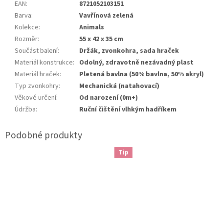
EAN
:
8721052103151
Barva
:
Vavřínová zelená
Kolekce
:
Animals
Rozměr
:
55 x 42 x 35 cm
Součást balení
:
Držák, zvonkohra, sada hraček
Materiál konstrukce
:
Odolný, zdravotně nezávadný plast
Materiál hraček
:
Pletená bavlna (50% bavlna, 50% akryl)
Typ zvonkohry
:
Mechanická (natahovací)
Věkové určení
:
Od narození (0m+)
Údržba
:
Ruční čištění vlhkým hadříkem
Tip