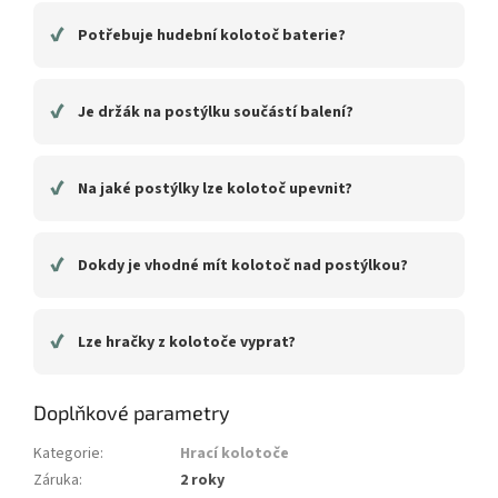
✔
Potřebuje hudební kolotoč baterie?
✔
Je držák na postýlku součástí balení?
✔
Na jaké postýlky lze kolotoč upevnit?
✔
Dokdy je vhodné mít kolotoč nad postýlkou?
✔
Lze hračky z kolotoče vyprat?
Doplňkové parametry
Kategorie
:
Hrací kolotoče
Záruka
:
2 roky