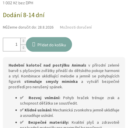
1 002 Kč bez DPH
Měrná
Dodání 8-14 dní
cena:
Můžeme doručit do:
28.8.2026
Možnosti doručení
Přidat do košíku
Hudební kolotoč nad postýlku Animals
v přírodní zelené
barvě s plyšovými zvířátky přináší do dětského pokoje harmonii
a styl. Kombinace uklidňující melodie a jemně se pohybujících
figurek
stimuluje smysly miminka
a vytváří bezpečné
prostředí pro nerušený spánek.
✅ Rozvoj vnímání:
Pohyb hraček trénuje zrak a
schopnost děťátka se soustředit.
✅ Klidné usínání:
Mechanická zvonkohra jemně uklidňuje
a usnadňuje usínání.
✅ Bezpečné materiály:
Kvalitní plyš a zdravotně