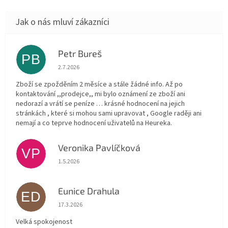
Petr Bureš
PB
Hodnocení obchodu je 1 z 5 hvězdiček.
2.7.2026
Zboží se zpožděním 2 měsíce a stále žádné info. Až po
kontaktování ,,prodejce,, mi bylo oznámení ze zboží ani
nedorazí a vrátí se peníze … krásné hodnocení na jejich
stránkách , které si mohou sami upravovat , Google raději ani
nemají a co teprve hodnocení uživatelů na Heureka.
Veronika Pavlíčková
VP
Hodnocení obchodu je 5 z 5 hvězdiček.
1.5.2026
Eunice Drahula
ED
Hodnocení obchodu je 5 z 5 hvězdiček.
17.3.2026
Velká spokojenost