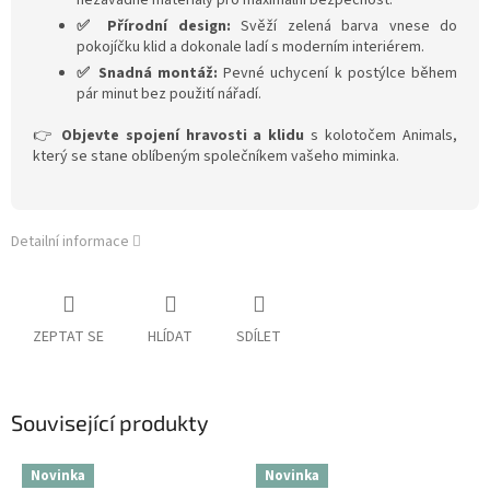
nezávadné materiály pro maximální bezpečnost.
✅ Přírodní design:
Svěží zelená barva vnese do
pokojíčku klid a dokonale ladí s moderním interiérem.
✅ Snadná montáž:
Pevné uchycení k postýlce během
pár minut bez použití nářadí.
👉
Objevte spojení hravosti a klidu
s kolotočem Animals,
který se stane oblíbeným společníkem vašeho miminka.
Detailní informace
ZEPTAT SE
HLÍDAT
SDÍLET
Související produkty
Novinka
Novinka