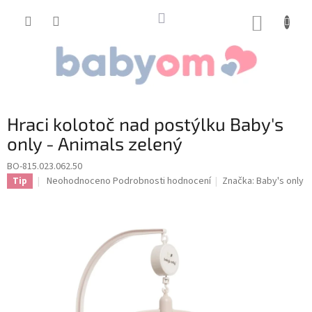
Přejít
na
NÁKUP
obsah
KOŠÍK
Hraci kolotoč nad postýlku Baby's
only - Animals zelený
BO-815.023.062.50
Průměrné
Neohodnoceno
Podrobnosti hodnocení
Značka:
Baby's only
Tip
hodnocení
produktu
je
0,0
z
5
hvězdiček.