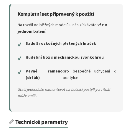
Kompletní set připravený k použití
Na rozdíl od běžných modelů u nás získáváte
vše v
jednom balení
:
✔
Sadu 5 rozkošných pletených hraček
✔
Hudební box s mechanickou zvonkohrou
✔
Pevné rameno
pro bezpečné uchycení k
(držák)
postýlce
Stačí jednoduše namontovat na bočnici postýlky a rituál
může začít.
📏
Technické parametry