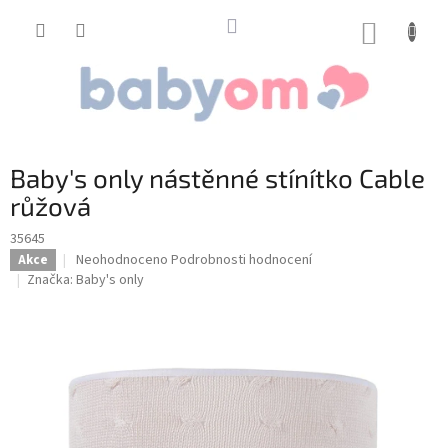
Přejít
na
NÁKUP
obsah
KOŠÍK
Baby's only nástěnné stínítko Cable
růžová
35645
Průměrné
Neohodnoceno
Podrobnosti hodnocení
Akce
hodnocení
Značka:
Baby's only
produktu
je
0,0
z
5
hvězdiček.