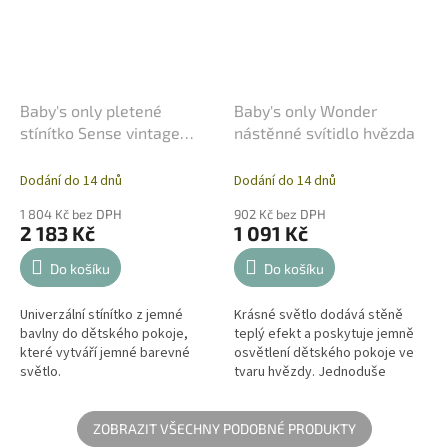
Baby's only pletené
Baby's only Wonder
stínítko Sense vintage
nástěnné svítidlo hvězda
modré
Dodání do 14 dnů
Dodání do 14 dnů
1 804 Kč bez DPH
902 Kč bez DPH
2 183 Kč
1 091 Kč
Do košíku
Do košíku
Univerzální stínítko z jemné
Krásné světlo dodává stěně
bavlny do dětského pokoje,
teplý efekt a poskytuje jemně
které vytváří jemné barevné
osvětlení dětského pokoje ve
světlo.
tvaru hvězdy. Jednoduše
připevněte toto odolné
nástěnné svítidlo na zeď a
žasněte nad...
ZOBRAZIT VŠECHNY PODOBNÉ PRODUKTY