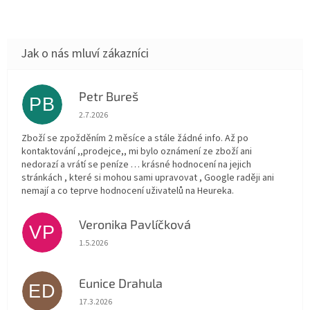
Petr Bureš
PB
Hodnocení obchodu je 1 z 5 hvězdiček.
2.7.2026
Zboží se zpožděním 2 měsíce a stále žádné info. Až po
kontaktování ,,prodejce,, mi bylo oznámení ze zboží ani
nedorazí a vrátí se peníze … krásné hodnocení na jejich
stránkách , které si mohou sami upravovat , Google raději ani
nemají a co teprve hodnocení uživatelů na Heureka.
Veronika Pavlíčková
VP
Hodnocení obchodu je 5 z 5 hvězdiček.
1.5.2026
Eunice Drahula
ED
Hodnocení obchodu je 5 z 5 hvězdiček.
17.3.2026