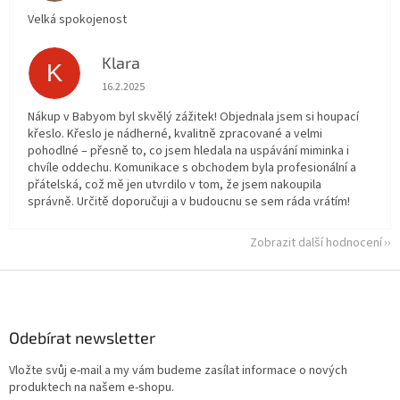
Velká spokojenost
Klara
K
Hodnocení obchodu je 5 z 5 hvězdiček.
16.2.2025
Nákup v Babyom byl skvělý zážitek! Objednala jsem si houpací
křeslo. Křeslo je nádherné, kvalitně zpracované a velmi
pohodlné – přesně to, co jsem hledala na uspávání miminka i
chvíle oddechu. Komunikace s obchodem byla profesionální a
přátelská, což mě jen utvrdilo v tom, že jsem nakoupila
správně. Určitě doporučuji a v budoucnu se sem ráda vrátím!
Zobrazit další hodnocení
Z
á
p
a
Odebírat newsletter
t
Vložte svůj e-mail a my vám budeme zasílat informace o nových
í
produktech na našem e-shopu.