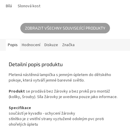
vytváří v dětském pokoji jemné
krásným řasením. Z dětského
světlo aby se miminko cítili v...
Bílá
Slonová kost
světla visí roztomilý modrý...
ZOBRAZIT VŠECHNY SOUVISEJÍCÍ PRODUKTY
Popis
Hodnocení
Diskuze
Značka
Detailní popis produktu
Pletená nástěnná lampička s jemným úpletem do dětského
pokoje, která vytváří jemné barevné světlo.
Produkt
se prodává bez žárovky a bez prvků pro montáž
(kolíky, šrouby). Síla žárovky je uvedena pouze jako informace.
Specifikace
součástí je kyvadlo - uchycení žárovky
stínítko je z vnitřní strany vyztužené odolným pvc proti
ohořelých úpletu