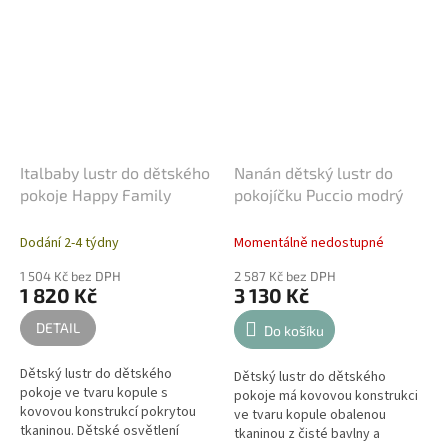
Italbaby lustr do dětského
Nanán dětský lustr do
pokoje Happy Family
pokojíčku Puccio modrý
Dodání 2-4 týdny
Momentálně nedostupné
1 504 Kč bez DPH
2 587 Kč bez DPH
1 820 Kč
3 130 Kč
DETAIL
Do košíku
Dětský lustr do dětského
Dětský lustr do dětského
pokoje ve tvaru kopule s
pokoje má kovovou konstrukci
kovovou konstrukcí pokrytou
ve tvaru kopule obalenou
tkaninou. Dětské osvětlení
tkaninou z čisté bavlny a