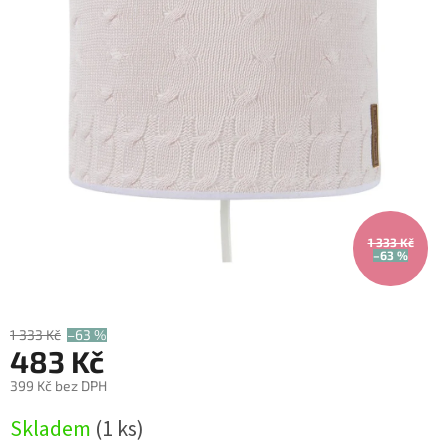
1 333 Kč
–63 %
1 333 Kč
–63 %
483 Kč
399 Kč bez DPH
Měrná
Skladem
(1 ks)
cena: