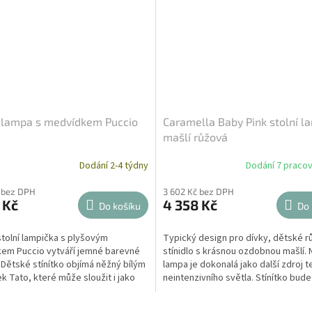
lampa s medvídkem Puccio
Caramella Baby Pink stolní l
mašlí růžová
Dodání 2-4 týdny
Dodání 7 pracov
 bez DPH
3 602 Kč bez DPH
 Kč
4 358 Kč
Do košíku
Do 
tolní lampička s plyšovým
Typický design pro dívky, dětské 
em Puccio vytváří jemné barevné
stínidlo s krásnou ozdobnou mašlí.
. Dětské stínítko objímá něžný bílým
lampa je dokonalá jako další zdroj t
 Tato, které může sloužit i jako
neintenzivního světla. Stínítko bude
ekorace v...
fungovat v...