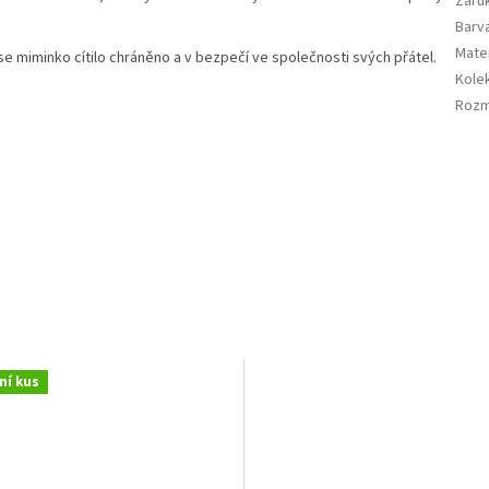
Záru
Barv
Mater
se miminko cítilo chráněno a v bezpečí ve společnosti svých přátel.
Kole
Roz
ní kus