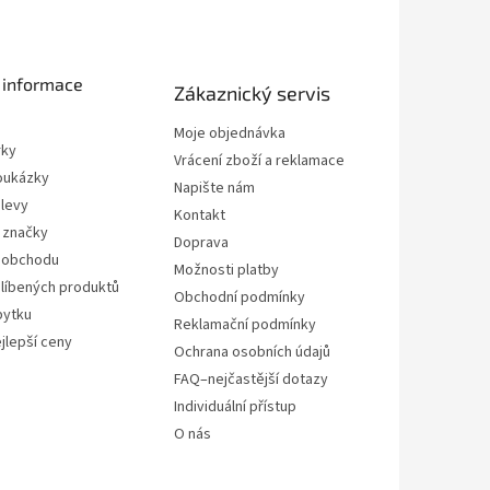
 informace
Zákaznický servis
Moje objednávka
rky
Vrácení zboží a reklamace
oukázky
Napište nám
slevy
Kontakt
 značky
Doprava
 obchodu
Možnosti platby
líbených produktů
Obchodní podmínky
bytku
Reklamační podmínky
jlepší ceny
Ochrana osobních údajů
FAQ–nejčastější dotazy
Individuální přístup
O nás