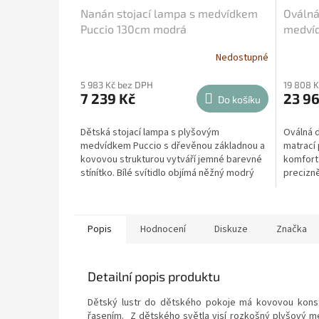
Nanán stojací lampa s medvídkem
Oválná
Puccio 130cm modrá
medvíd
Nedostupné
5 983 Kč bez DPH
19 808 
7 239 Kč
23 96
Do košíku
Dětská stojací lampa s plyšovým
Oválná d
medvídkem Puccio s dřevěnou základnou a
matrací 
kovovou strukturou vytváří jemné barevné
komfort
stínítko. Bílé svítidlo objímá něžný modrý
precizn
medvídek...
ikonick
Popis
Hodnocení
Diskuze
Značka
Detailní popis produktu
Dětský lustr do dětského pokoje má kovovou konstr
řasením. Z dětského světla visí rozkošný plyšový me