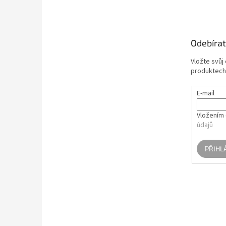
á
p
a
t
Odebírat
í
Vložte svůj
produktech
E-mail
Vložením 
údajů
PŘIHL