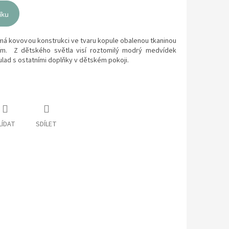
íku
má kovovou konstrukci ve tvaru kopule obalenou tkaninou
ím. Z dětského světla visí roztomilý modrý medvídek
ulad s ostatními doplňky v dětském pokoji.
LÍDAT
SDÍLET