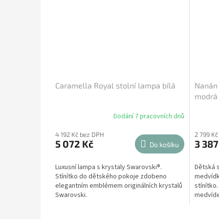
Caramella Royal stolní lampa bílá
Nanán 
modrá
Dodání 7 pracovních dnů
4 192 Kč bez DPH
2 799 Kč
5 072 Kč
3 387
Do košíku
Luxusní lampa s krystaly Swarovski®.
Dětská s
Stínítko do dětského pokoje zdobeno
medvídk
elegantním emblémem originálních krystalů
stínítko
Swarovski.
medvídek
krásná d