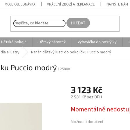
MOJE OBJEDNÁVKA
VRÁCENÍ ZBOŽÍ A REKLAMACE
NAPIŠTE NÁM
HLEDAT
Dětské pokoje
Dětský nábytek
Výbavička do postýlky
tidla a lustry
Nanán dětský lustr do pokojíčku Puccio modrý
čku Puccio modrý
12580A
3 123 Kč
2 581 Kč bez DPH
Měrná
Momentálně nedostu
cena:
Možnosti doručení