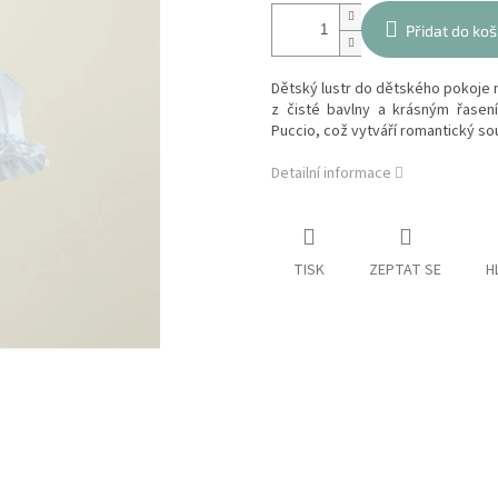
Přidat do koš
Dětský lustr do dětského pokoje 
z čisté bavlny a krásným řasen
Puccio, což vytváří romantický so
Detailní informace
TISK
ZEPTAT SE
H