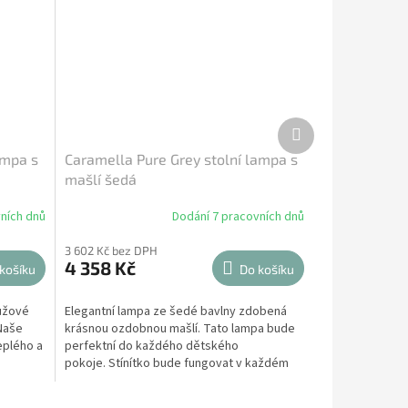
Další
produkt
ampa s
Caramella Pure Grey stolní lampa s
mašlí šedá
ních dnů
Dodání 7 pracovních dnů
3 602 Kč bez DPH
4 358 Kč
košíku
Do košíku
růžové
Elegantní lampa ze šedé bavlny zdobená
 Naše
krásnou ozdobnou mašlí. Tato lampa bude
eplého a
perfektní do každého dětského
pokoje. Stínítko bude fungovat v každém
dětském pokoji jako...