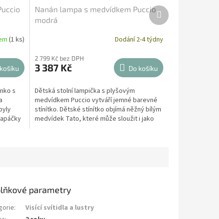
Puccio
Nanán lampa s medvídkem Puccio
Další
produkt
modrá
dem
(1 ks)
Dodání 2-4 týdny
2 799 Kč bez DPH
3 387 Kč
košíku
Do košíku
nko s
Dětská stolní lampička s plyšovým
a
medvídkem Puccio vytváří jemné barevné
byly
stínítko. Dětské stínítko objímá něžný bílým
capáčky
medvídek Tato, které může sloužit i jako
krásná dekorace v...
lňkové parametry
gorie
:
Visící svítidla a lustry