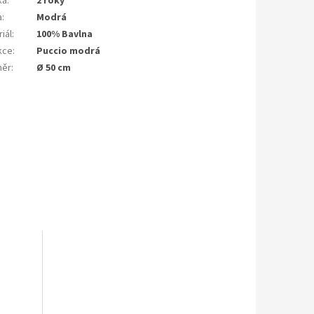
ka
:
2 roky
a
:
Modrá
iál
:
100% Bavlna
kce
:
Puccio modrá
měr
:
Ø 50 cm