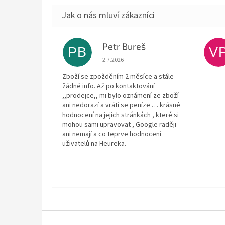
Petr Bureš
PB
V
Hodnocení obchodu je 1 z 5 hvězdiček.
2.7.2026
Zboží se zpožděním 2 měsíce a stále
žádné info. Až po kontaktování
,,prodejce,, mi bylo oznámení ze zboží
ani nedorazí a vrátí se peníze … krásné
hodnocení na jejich stránkách , které si
mohou sami upravovat , Google raději
ani nemají a co teprve hodnocení
uživatelů na Heureka.
Z