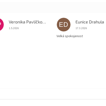
Veronika Pavlíčková
Eunice Drahula
P
ED
Hodnocení obchodu je 5 z 5 hvězdiček.
Hodnocení obchodu je
1.5.2026
17.3.2026
Velká spokojenost