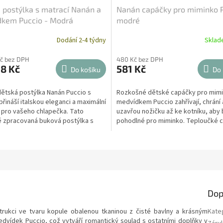
 postýlka s matrací Nanán a
Nanán capáčky pro miminko 
kem Puccio - Modrá
modré
Dodání 2-4 týdny
Skla
Kč bez DPH
480 Kč bez DPH
8 Kč
581 Kč
Do košíku
Do 
ětská postýlka Nanán Puccio s
Rozkošné dětské capáčky pro mimi
přináší italskou eleganci a maximální
medvídkem Puccio zahřívají, chrání 
 pro vašeho chlapečka. Tato
uzavřou nožičku až ke kotníku, aby 
ě zpracovaná buková postýlka s
pohodlné pro miminko. Teploučké 
ým modrým...
budou skvělým dárkem k...
Dop
ukci ve tvaru kopule obalenou tkaninou z čisté bavlny a krásným
Kate
dvídek Puccio, což vytváří romantický soulad s ostatními doplňky v