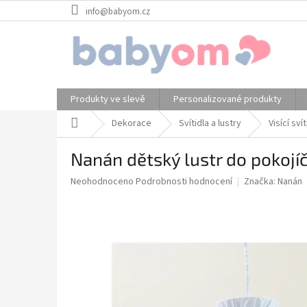
Přejít
info@babyom.cz
na
obsah
Produkty ve slevě
Personalizované produkty
Domů
Dekorace
Svítidla a lustry
Visící sví
Nanán dětský lustr do pokojí
Průměrné
Neohodnoceno
Podrobnosti hodnocení
Značka:
Nanán
hodnocení
produktu
je
0,0
z
5
hvězdiček.