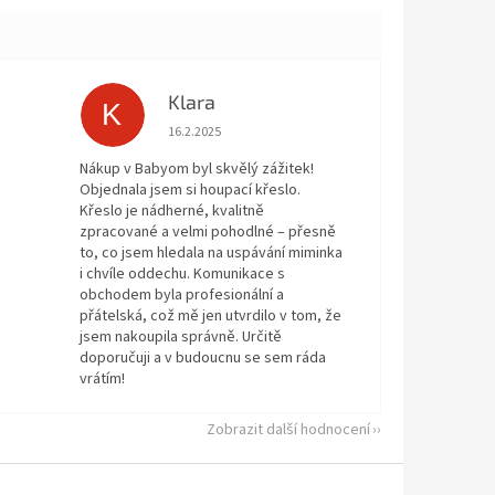
Klara
K
 5 z 5 hvězdiček.
Hodnocení obchodu je 5 z 5 hvězdiček.
16.2.2025
Nákup v Babyom byl skvělý zážitek!
Objednala jsem si houpací křeslo.
Křeslo je nádherné, kvalitně
zpracované a velmi pohodlné – přesně
to, co jsem hledala na uspávání miminka
i chvíle oddechu. Komunikace s
obchodem byla profesionální a
přátelská, což mě jen utvrdilo v tom, že
jsem nakoupila správně. Určitě
doporučuji a v budoucnu se sem ráda
vrátím!
Zobrazit další hodnocení