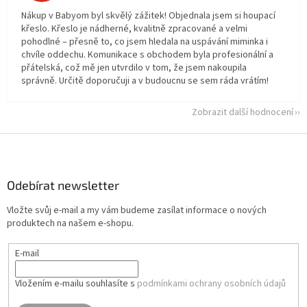
Nákup v Babyom byl skvělý zážitek! Objednala jsem si houpací
křeslo. Křeslo je nádherné, kvalitně zpracované a velmi
pohodlné – přesně to, co jsem hledala na uspávání miminka i
chvíle oddechu. Komunikace s obchodem byla profesionální a
přátelská, což mě jen utvrdilo v tom, že jsem nakoupila
správně. Určitě doporučuji a v budoucnu se sem ráda vrátím!
Zobrazit další hodnocení
Z
á
p
a
Odebírat newsletter
t
Vložte svůj e-mail a my vám budeme zasílat informace o nových
í
produktech na našem e-shopu.
E-mail
Vložením e-mailu souhlasíte s
podmínkami ochrany osobních údajů