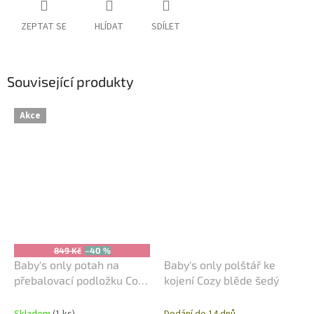
ZEPTAT SE
HLÍDAT
SDÍLET
Související produkty
Akce
849 Kč
–40 %
Baby's only potah na
Baby's only polštář ke
přebalovací podložku Cozy
kojení Cozy blěde šedý
blěde šedý
Skladem
(1 ks)
Dodání do 14 dnů