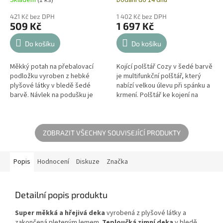
421 Kč bez DPH
1 402 Kč bez DPH
509 Kč
1 697 Kč
Do košíku
Do košíku
Měkký potah na přebalovací
Kojící polštář Cozy v šedé barvě
podložku vyroben z hebké
je multifunkční polštář, který
plyšové látky v bledě šedé
nabízí velkou úlevu při spánku a
barvě. Návlek na podušku je
krmení. Polštář ke kojení na
užitečný během každodenní
podporu během těhotenství
péče při přebalování nebo
nebo na relaxaci...
koupání miminka a...
ZOBRAZIT VŠECHNY SOUVISEJÍCÍ PRODUKTY
Popis
Hodnocení
Diskuze
Značka
Detailní popis produktu
Super měkká a hřejivá deka
vyrobená z plyšové látky a
zakončená pleteným lemem.
Teploučká zimní deka
v bledě