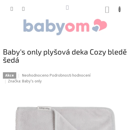
Přejít
na
NÁKUP
obsah
KOŠÍK
Baby's only plyšová deka Cozy bledě
šedá
Průměrné
Neohodnoceno
Podrobnosti hodnocení
Akce
hodnocení
Značka:
Baby's only
produktu
je
0,0
z
5
hvězdiček.