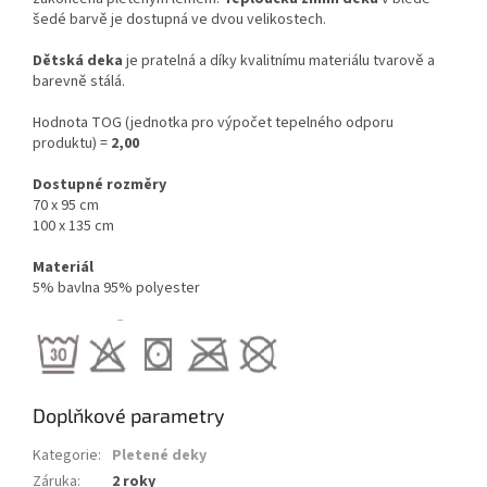
šedé barvě je dostupná ve dvou velikostech.
Dětská deka
je pratelná a díky kvalitnímu materiálu tvarově a
barevně stálá.
Hodnota TOG (jednotka pro výpočet tepelného odporu
produktu) =
2,00
Dostupné rozměry
70 x 95 cm
100 x 135 cm
Materiál
5% bavlna 95% polyester
Doplňkové parametry
Kategorie
:
Pletené deky
Záruka
:
2 roky