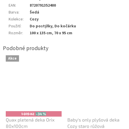
EAN
:
8720791352400
Barva
:
Šedá
Kolekce
:
Cozy
Použití
:
Do postýlky, Do kočárku
Rozměr
:
100 x 135 cm, 70 x 95 cm
Akce
1 019 Kč
–34 %
Quax pletená deka Orix
Baby's only plyšová deka
80x100cm
Cozy staro růžová