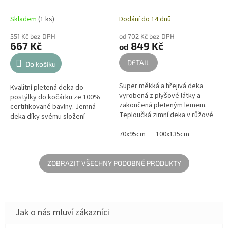
Skladem
(1 ks)
Dodání do 14 dnů
551 Kč bez DPH
od 702 Kč bez DPH
667 Kč
849 Kč
od
DETAIL
Do košíku
Super měkká a hřejivá deka
Kvalitní pletená deka do
vyrobená z plyšové látky a
postýlky do kočárku ze 100%
zakončená pleteným lemem.
certifikované bavlny. Jemná
Teploučká zimní deka v růžové
deka díky svému složení
barvě je dostupná ve dvou
nedráždí, neškrábe a je šetrná k
velikostech. Dětská deka je
70x95cm
100x135cm
dětské pokožce. Deku můžete
pratelná a...
použít jako...
ZOBRAZIT VŠECHNY PODOBNÉ PRODUKTY