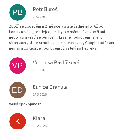
Petr Bureš
PB
Hodnocení obchodu je 1 z 5 hvězdiček.
2.7.2026
Zboží se zpožděním 2 měsíce a stále žádné info. Až po
kontaktování ,,prodejce,, mi bylo oznámení ze zboží ani
nedorazí a vrátí se peníze … krásné hodnocení na jejich
stránkách , které si mohou sami upravovat , Google raději ani
nemají a co teprve hodnocení uživatelů na Heureka.
Veronika Pavlíčková
VP
Hodnocení obchodu je 5 z 5 hvězdiček.
1.5.2026
Eunice Drahula
ED
Hodnocení obchodu je 5 z 5 hvězdiček.
17.3.2026
Velká spokojenost
Klara
K
Hodnocení obchodu je 5 z 5 hvězdiček.
16.2.2025