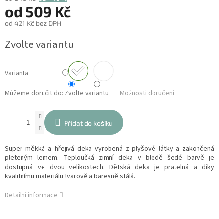
od
509 Kč
od
421 Kč
bez DPH
Měrná
Zvolte variantu
cena:
Varianta
Můžeme doručit do:
Zvolte variantu
Možnosti doručení
Přidat do košíku
Super měkká a hřejivá deka vyrobená z plyšové látky a zakončená
pleteným lemem. Teploučká zimní deka v bledě šedé barvě je
dostupná ve dvou velikostech. Dětská deka je pratelná a díky
kvalitnímu materiálu tvarově a barevně stálá.
Detailní informace