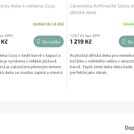
 only deka s nohama Cozy
Caramella Anthracite Gloss p
dětská deka
Dodání do 14 dnů
Skla
bez DPH
1 007 Kč bez DPH
 Kč
1 219 Kč
Do košíku
Do 
eka Cozy v šedé barvě s kapucí a
Rozkošná dětská deka pro miminko
mi je vyrobena z měkké plyšové
kočárku z měkkého velúru v atracit
terá je zakončena pleteným lemem.
barvě. Teplá zimní deka deka bude
ká deka se snadno zapíná a otevírá
perfektní jako dárek.
suchého...
Dop