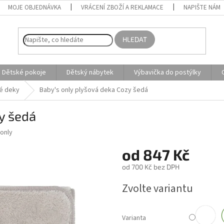
MOJE OBJEDNÁVKA
VRÁCENÍ ZBOŽÍ A REKLAMACE
NAPIŠTE NÁM
HLEDAT
Dětské pokoje
Dětský nábytek
Výbavička do postýlky
é deky
Baby's only plyšová deka Cozy šedá
y šedá
only
od
847 Kč
od
700 Kč
bez DPH
Měrná
Zvolte variantu
cena:
Varianta