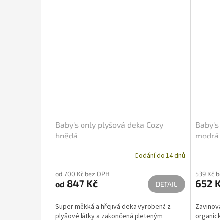
Baby's only plyšová deka Cozy
Baby's
hnědá
modrá
Dodání do 14 dnů
od 700 Kč bez DPH
539 Kč 
847 Kč
652 
od
DETAIL
Super měkká a hřejivá deka vyrobená z
Zavinov
plyšové látky a zakončená pleteným
organick