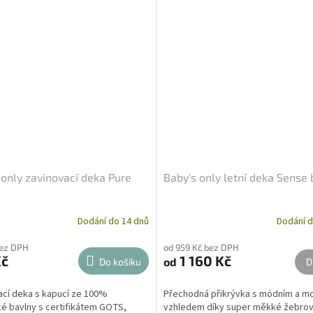
 only zavinovací deka Pure
Baby's only letní deka Sense 
Dodání do 14 dnů
Dodání d
bez DPH
od 959 Kč bez DPH
Kč
1 160 Kč
od
Do košíku
D
ací deka s kapucí ze 100%
Přechodná přikrývka s módním a m
é bavlny s certifikátem GOTS,
vzhledem díky super měkké žebro