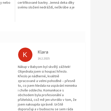
ky nebo
certifikované bavlny. Jemná deka díky
svému složení nedráždí, neškrábe a je
šetrná k dětské pokožce....
Klara
K
 5 z 5 hvězdiček.
Hodnocení obchodu je 5 z 5 hvězdiček.
16.2.2025
Nákup v Babyom byl skvělý zážitek!
Objednala jsem si houpací křeslo.
Křeslo je nádherné, kvalitně
zpracované a velmi pohodlné – přesně
to, co jsem hledala na uspávání miminka
i chvíle oddechu. Komunikace s
obchodem byla profesionální a
přátelská, což mě jen utvrdilo v tom, že
jsem nakoupila správně. Určitě
doporučuji a v budoucnu se sem ráda