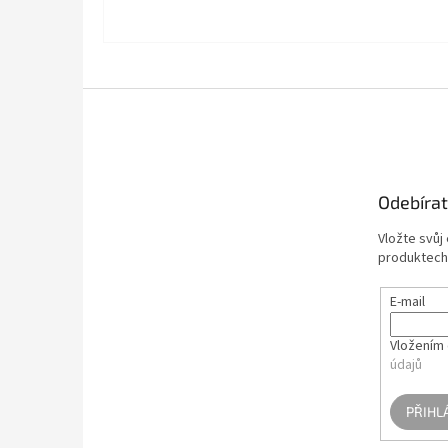
Z
á
p
a
t
Odebírat
í
Vložte svůj
produktech
E-mail
Vložením 
údajů
PŘIHL