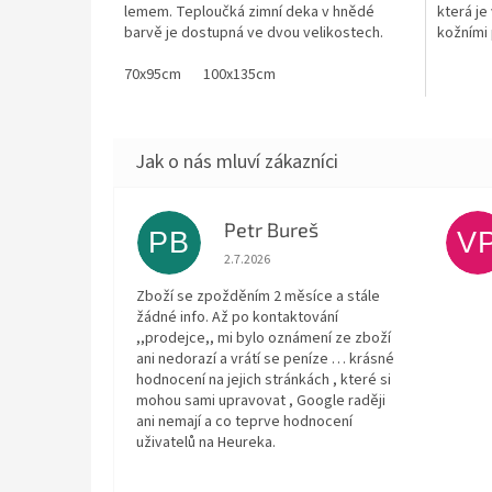
lemem. Teploučká zimní deka v hnědé
která je
barvě je dostupná ve dvou velikostech.
kožními 
Dětská deka je pratelná a...
70x95cm
100x135cm
Petr Bureš
PB
V
Hodnocení obchodu je 1 z 5 hvězdiček.
2.7.2026
Zboží se zpožděním 2 měsíce a stále
žádné info. Až po kontaktování
,,prodejce,, mi bylo oznámení ze zboží
ani nedorazí a vrátí se peníze … krásné
hodnocení na jejich stránkách , které si
mohou sami upravovat , Google raději
ani nemají a co teprve hodnocení
uživatelů na Heureka.