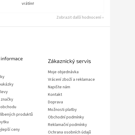
vrátím!
Zobrazit další hodnocení
 informace
Zákaznický servis
Moje objednávka
rky
Vrácení zboží a reklamace
oukázky
Napište nám
slevy
Kontakt
 značky
Doprava
 obchodu
Možnosti platby
líbených produktů
Obchodní podmínky
bytku
Reklamační podmínky
jlepší ceny
Ochrana osobních údajů