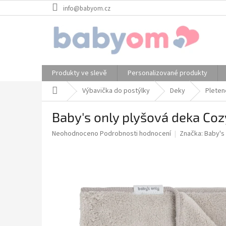
Přejít
info@babyom.cz
na
obsah
Produkty ve slevě
Personalizované produkty
Domů
Výbavička do postýlky
Deky
Pleten
Baby's only plyšová deka Coz
Průměrné
Neohodnoceno
Podrobnosti hodnocení
Značka:
Baby's 
hodnocení
produktu
je
0,0
z
5
hvězdiček.