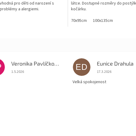
 vhodná pro děti od narození s
látce. Dostupné rozměry do postýl
problémy a alergiemi.
kočárku.
70x95cm
100x135cm
Veronika Pavlíčková
Eunice Drahula
P
ED
Hodnocení obchodu je 5 z 5 hvězdiček.
Hodnocení obchodu je
1.5.2026
17.3.2026
Velká spokojenost