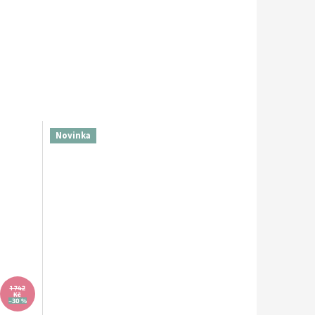
Novinka
1 742
Kč
–30 %