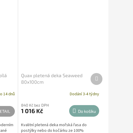
bílá
Quax pletená deka Seaweed
Další
produkt
80x100cm
o 14 dnů
Dodání 3-4 týdny
840 Kč bez DPH
1 016 Kč
ETAIL
Do košíku
oderním
Kvalitní pletená deka mořská řasa do
vané
postýlky nebo do kočárku ze 100%