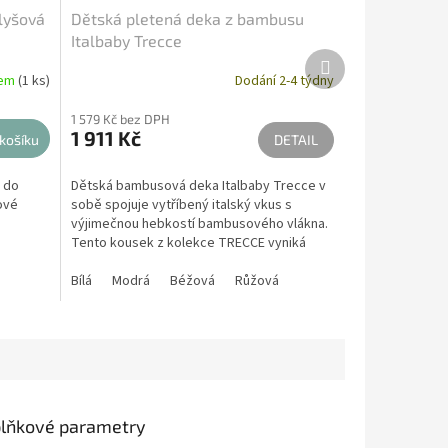
lyšová
Dětská pletená deka z bambusu
Italbaby Trecce
Další
produkt
dem
(1 ks)
Dodání 2-4 týdny
1 579 Kč bez DPH
1 911 Kč
košíku
DETAIL
 do
Dětská bambusová deka Italbaby Trecce v
ové
sobě spojuje vytříbený italský vkus s
výjimečnou hebkostí bambusového vlákna.
Tento kousek z kolekce TRECCE vyniká
svým sofistikovaným...
Bílá
Modrá
Béžová
Růžová
lňkové parametry