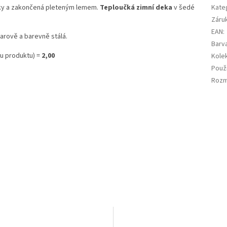
tky a zakončená pleteným lemem.
Teploučká zimní deka
v šedé
Kate
Záru
EAN
:
varově a barevně stálá.
Barv
u produktu) =
2,00
Kole
Použi
Roz