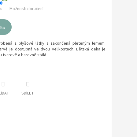
tu
Možnosti doručení
íku
robená z plyšové látky a zakončená pleteným lemem.
rvě je dostupná ve dvou velikostech. Dětská deka je
lu tvarově a barevně stálá.
LÍDAT
SDÍLET