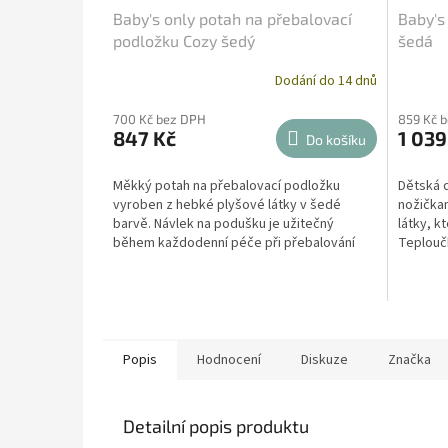
Baby's only potah na přebalovací
Baby's
podložku Cozy šedý
šedá
Dodání do 14 dnů
700 Kč bez DPH
859 Kč 
847 Kč
1 039
Do košíku
Měkký potah na přebalovací podložku
Dětská d
vyroben z hebké plyšové látky v šedé
nožička
barvě. Návlek na podušku je užitečný
látky, k
během každodenní péče při přebalování
Teplouč
nebo koupání miminka a hlavně...
pomocí 
Popis
Hodnocení
Diskuze
Značka
Detailní popis produktu