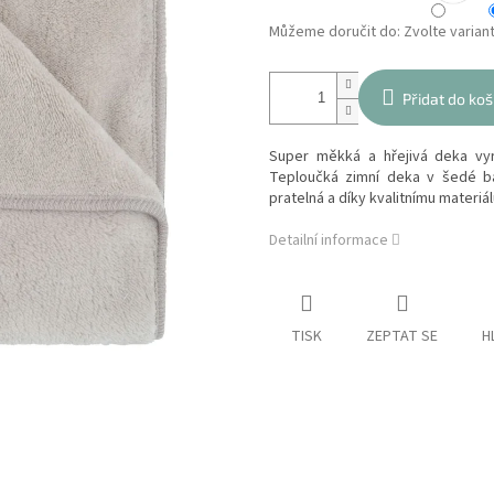
Můžeme doručit do:
Zvolte varian
Přidat do koš
Super měkká a hřejivá deka vy
Teploučká zimní deka v šedé ba
pratelná a díky kvalitnímu materiá
Detailní informace
TISK
ZEPTAT SE
H