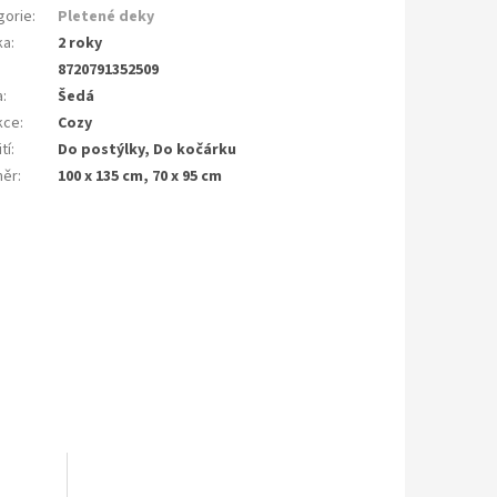
gorie
:
Pletené deky
ka
:
2 roky
8720791352509
a
:
Šedá
kce
:
Cozy
tí
:
Do postýlky, Do kočárku
měr
:
100 x 135 cm, 70 x 95 cm