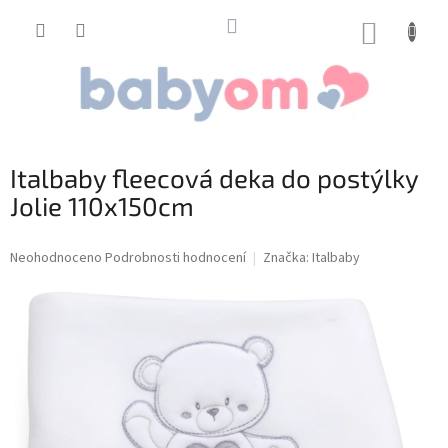
Přejít
na
NÁKUP
obsah
KOŠÍK
Italbaby fleecová deka do postýlky
Jolie 110x150cm
Průměrné
Neohodnoceno
Podrobnosti hodnocení
Značka:
Italbaby
hodnocení
produktu
je
0,0
z
5
hvězdiček.