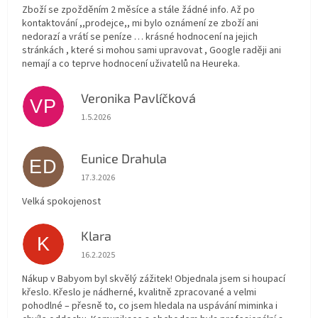
Zboží se zpožděním 2 měsíce a stále žádné info. Až po
kontaktování ,,prodejce,, mi bylo oznámení ze zboží ani
nedorazí a vrátí se peníze … krásné hodnocení na jejich
stránkách , které si mohou sami upravovat , Google raději ani
nemají a co teprve hodnocení uživatelů na Heureka.
Veronika Pavlíčková
VP
Hodnocení obchodu je 5 z 5 hvězdiček.
1.5.2026
Eunice Drahula
ED
Hodnocení obchodu je 5 z 5 hvězdiček.
17.3.2026
Velká spokojenost
Klara
K
Hodnocení obchodu je 5 z 5 hvězdiček.
16.2.2025
Nákup v Babyom byl skvělý zážitek! Objednala jsem si houpací
křeslo. Křeslo je nádherné, kvalitně zpracované a velmi
pohodlné – přesně to, co jsem hledala na uspávání miminka i