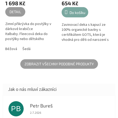
1 698 Kč
654 Kč
DETAIL
Do košíku
Zimní přikrývka do postýlky v
Zavinovací deka s kapucí ze
dárkové krabičce
100% organické bavlny s
Italbaby. Fleecová deka do
certifikátem GOTS, která je
postýlky nebo dětského
vhodná pro děti od narození s
kočárku Italbaby je vhodné
kožními problémy a alergiemi.
zejména pro sezónu podzim
Béžová
Šedá
zima.
ZOBRAZIT VŠECHNY PODOBNÉ PRODUKTY
Petr Bureš
PB
Hodnocení obchodu je 1 z 5 hvězdiček.
2.7.2026