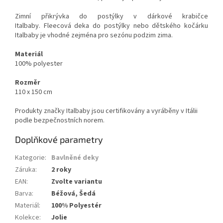
Zimní přikrývka do postýlky v dárkové krabičce
Italbaby.
Fleecová deka
do postýlky nebo dětského kočárku
Italbaby je vhodné zejména pro sezónu podzim zima.
Materiál
100% polyester
Rozměr
110 x 150 cm
Produkty značky Italbaby jsou certifikovány a vyráběny v Itálii
podle bezpečnostních norem.
Doplňkové parametry
Kategorie
:
Bavlněné deky
Záruka
:
2 roky
EAN
:
Zvolte variantu
Barva
:
Béžová, Šedá
Materiál
:
100% Polyestér
Kolekce
:
Jolie