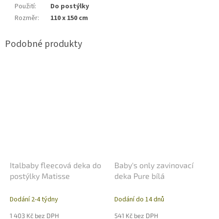
Použití
:
Do postýlky
Rozměr
:
110 x 150 cm
Italbaby fleecová deka do
Baby's only zavinovací
postýlky Matisse
deka Pure bílá
Dodání 2-4 týdny
Dodání do 14 dnů
1 403 Kč bez DPH
541 Kč bez DPH