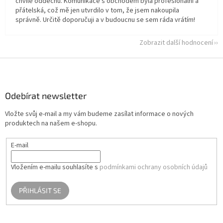
chvíle oddechu. Komunikace s obchodem byla profesionální a
přátelská, což mě jen utvrdilo v tom, že jsem nakoupila
správně. Určitě doporučuji a v budoucnu se sem ráda vrátím!
Zobrazit další hodnocení
Z
á
p
a
Odebírat newsletter
t
Vložte svůj e-mail a my vám budeme zasílat informace o nových
í
produktech na našem e-shopu.
E-mail
Vložením e-mailu souhlasíte s
podmínkami ochrany osobních údajů
PŘIHLÁSIT SE