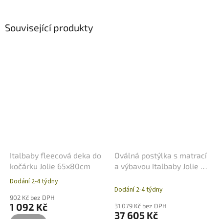
Související produkty
Italbaby fleecová deka do
Oválná postýlka s matrací
kočárku Jolie 65x80cm
a výbavou Italbaby Jolie –
Choco
Dodání 2-4 týdny
Průměrné
Dodání 2-4 týdny
hodnocení
902 Kč bez DPH
produktu
1 092 Kč
31 079 Kč bez DPH
je
37 605 Kč