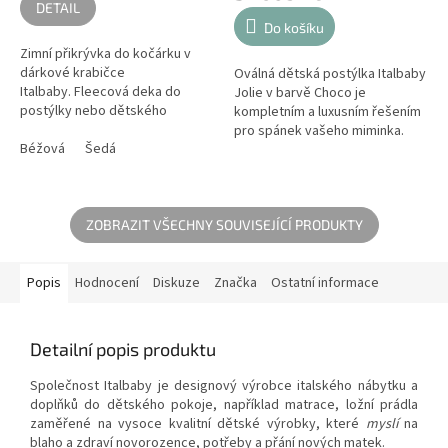
5,0
DETAIL
z
Do košíku
5
Zimní přikrývka do kočárku v
hvězdiček.
dárkové krabičce
Oválná dětská postýlka Italbaby
Italbaby. Fleecová deka do
Jolie v barvě Choco je
postýlky nebo dětského
kompletním a luxusním řešením
kočárku Italbaby je vhodné
pro spánek vašeho miminka.
zejména pro sezónu podzim
Béžová
Šedá
Tento jedinečný set obsahuje
zima.
nejen precizně zpracovanou
bukovou...
ZOBRAZIT VŠECHNY SOUVISEJÍCÍ PRODUKTY
Popis
Hodnocení
Diskuze
Značka
Ostatní informace
Detailní popis produktu
Společnost Italbaby je designový výrobce italského nábytku a
doplňků do dětského pokoje, například matrace, ložní prádla
zaměřené na vysoce kvalitní dětské výrobky, které
myslí
na
blaho a zdraví novorozence, potřeby a přání nových matek.