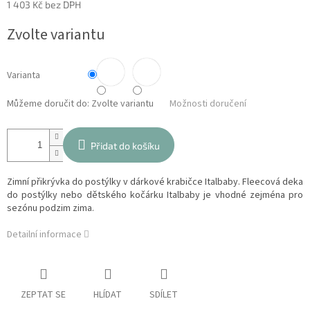
1 403 Kč bez DPH
Měrná
Zvolte variantu
cena:
Varianta
Můžeme doručit do:
Zvolte variantu
Možnosti doručení
Přidat do košíku
Zimní přikrývka do postýlky v dárkové krabičce Italbaby.
Fleecová deka
do postýlky nebo dětského kočárku Italbaby je vhodné zejména pro
sezónu podzim zima.
Detailní informace
ZEPTAT SE
HLÍDAT
SDÍLET