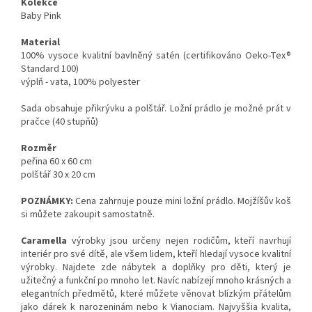
Kolekce
Baby Pink
Material
100% vysoce kvalitní bavlněný satén (certifikováno Oeko-Tex®
Standard 100)
výplň - vata, 100% polyester
Sada obsahuje přikrývku a polštář. Ložní prádlo je možné prát v
pračce (40 stupňů)
Rozměr
peřina 60 x 60 cm
polštář 30 x 20 cm
POZNÁMKY:
Cena zahrnuje pouze mini ložní prádlo. Mojžíšův koš
si můžete zakoupit samostatně.
Caramella
výrobky jsou určeny nejen rodičům, kteří navrhují
interiér pro své dítě, ale všem lidem, kteří hledají vysoce kvalitní
výrobky. Najdete zde nábytek a doplňky pro děti, který je
užitečný a funkční po mnoho let. Navíc nabízejí mnoho krásných a
elegantních předmětů, které můžete věnovat blízkým přátelům
jako dárek k narozeninám nebo k Vianociam. Najvyššia kvalita,