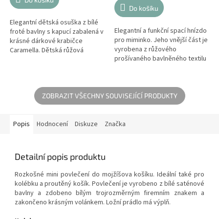
5
Do košíku
hvězdiček.
Elegantní dětská osuška z bílé
Elegantní a funkční spací hnízdo
froté bavlny s kapucí zabalená v
pro miminko. Jeho vnější část je
krásné dárkové krabičce
vyrobena z růžového
Caramella. Dětská růžová
prošívaného bavlněného textilu
kapuce je zdobena elegantní
a ozdobeno rozkošným
firemní výšivkou a ukončena
volánem. Jeho vnitřní část je
jemným...
vyrobena...
ZOBRAZIT VŠECHNY SOUVISEJÍCÍ PRODUKTY
Popis
Hodnocení
Diskuze
Značka
Detailní popis produktu
Rozkošné mini povlečení do mojžíšova košíku. Ideální také pro
kolébku a proutěný košík. Povlečení je vyrobeno z bílé saténové
bavlny a zdobeno bílým trojrozměrným firemním znakem a
zakončeno krásným volánkem. Ložní prádlo má výplň.