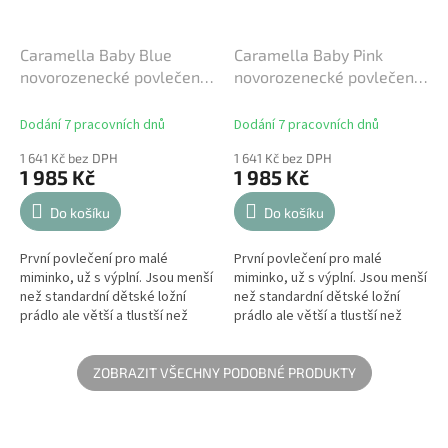
Caramella Baby Blue
Caramella Baby Pink
novorozenecké povlečení
novorozenecké povlečení
s výplní modré
s výplní růžové
Dodání 7 pracovních dnů
Dodání 7 pracovních dnů
1 641 Kč bez DPH
1 641 Kč bez DPH
1 985 Kč
1 985 Kč
Do košíku
Do košíku
První povlečení pro malé
První povlečení pro malé
miminko, už s výplní. Jsou menší
miminko, už s výplní. Jsou menší
než standardní dětské ložní
než standardní dětské ložní
prádlo ale větší a tlustší než
prádlo ale větší a tlustší než
mini ložní prádlo. Jsou ideální
mini ložní prádlo. Jsou ideální
nejen pro postýlku, ale i...
nejen pro postýlku, ale i...
ZOBRAZIT VŠECHNY PODOBNÉ PRODUKTY