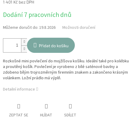
1 401 Kč bez DPH
Měrná
Dodání 7 pracovních dnů
cena:
Můžeme doručit do:
19.8.2026
Možnosti doručení
Přidat do košíku
Rozkošné mini povlečení do mojžíšova košíku. Ideální také pro kolébku
a proutěný košík. Povlečení je vyrobeno z bílé saténové bavlny a
zdobeno bílým trojrozměrným firemním znakem a zakončeno krásným
volánkem. Ložní prádlo má výplň.
Detailní informace
ZEPTAT SE
HLÍDAT
SDÍLET