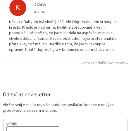
Klara
K
Hodnocení obchodu je 5 z 5 hvězdiček.
16.2.2025
Nákup v Babyom byl skvělý zážitek! Objednala jsem si houpací
křeslo. Křeslo je nádherné, kvalitně zpracované a velmi
pohodlné – přesně to, co jsem hledala na uspávání miminka i
chvíle oddechu. Komunikace s obchodem byla profesionální a
přátelská, což mě jen utvrdilo v tom, že jsem nakoupila
správně. Určitě doporučuji a v budoucnu se sem ráda vrátím!
Zobrazit další hodnocení
Z
á
p
a
Odebírat newsletter
t
Vložte svůj e-mail a my vám budeme zasílat informace o nových
í
produktech na našem e-shopu.
E-mail