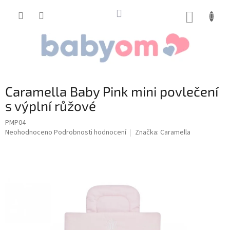
Přejít
na
NÁKUP
obsah
KOŠÍK
Caramella Baby Pink mini povlečení
s výplní růžové
PMP04
Průměrné
Neohodnoceno
Podrobnosti hodnocení
Značka:
Caramella
hodnocení
produktu
je
0,0
z
5
hvězdiček.