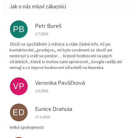
Petr Bureš
PB
Hodnocení obchodu je 1 z 5 hvězdiček.
2.7.2026
Zboží se zpožděním 2 měsíce a stále žádné info. Až po
kontaktování ,,prodejce,, mi bylo oznámení ze zboží ani
nedorazí a vrátí se peníze … krásné hodnocení na jejich
stránkách , které si mohou sami upravovat , Google raději ani
nemají a co teprve hodnocení uživatelů na Heureka.
Veronika Pavlíčková
VP
Hodnocení obchodu je 5 z 5 hvězdiček.
1.5.2026
Eunice Drahula
ED
Hodnocení obchodu je 5 z 5 hvězdiček.
17.3.2026
Velká spokojenost