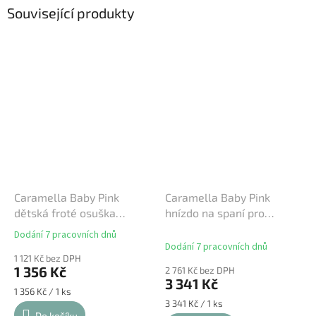
Související produkty
Caramella Baby Pink
Caramella Baby Pink
dětská froté osuška
hnízdo na spaní pro
růžová
miminko růžové
Dodání 7 pracovních dnů
Průměrné
Dodání 7 pracovních dnů
hodnocení
1 121 Kč bez DPH
produktu
1 356 Kč
2 761 Kč bez DPH
je
3 341 Kč
5,0
Měrná
1 356 Kč / 1 ks
z
cena:
Měrná
3 341 Kč / 1 ks
cena:
Do košíku