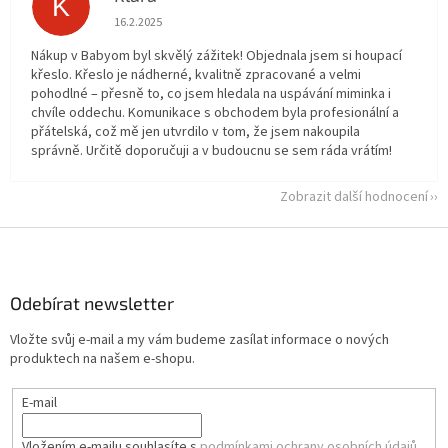
K
Hodnocení obchodu je 5 z 5 hvězdiček.
16.2.2025
Nákup v Babyom byl skvělý zážitek! Objednala jsem si houpací
křeslo. Křeslo je nádherné, kvalitně zpracované a velmi
pohodlné – přesně to, co jsem hledala na uspávání miminka i
chvíle oddechu. Komunikace s obchodem byla profesionální a
přátelská, což mě jen utvrdilo v tom, že jsem nakoupila
správně. Určitě doporučuji a v budoucnu se sem ráda vrátím!
Zobrazit další hodnocení
Z
á
p
a
Odebírat newsletter
t
Vložte svůj e-mail a my vám budeme zasílat informace o nových
í
produktech na našem e-shopu.
E-mail
Vložením e-mailu souhlasíte s
podmínkami ochrany osobních údajů