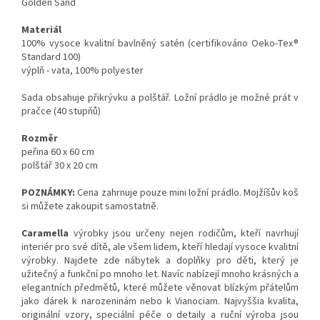
Golden Sand
Materiál
100% vysoce kvalitní bavlněný satén (certifikováno Oeko-Tex®
Standard 100)
výplň - vata, 100% polyester
Sada obsahuje přikrývku a polštář. Ložní prádlo je možné prát v
pračce (40 stupňů)
Rozměr
peřina 60 x 60 cm
polštář 30 x 20 cm
POZNÁMKY:
Cena zahrnuje pouze mini ložní prádlo. Mojžíšův koš
si můžete zakoupit samostatně.
Caramella
výrobky jsou určeny nejen rodičům, kteří navrhují
interiér pro své dítě, ale všem lidem, kteří hledají vysoce kvalitní
výrobky. Najdete zde nábytek a doplňky pro děti, který je
užitečný a funkční po mnoho let. Navíc nabízejí mnoho krásných a
elegantních předmětů, které můžete věnovat blízkým přátelům
jako dárek k narozeninám nebo k Vianociam. Najvyššia kvalita,
originální vzory, speciální péče o detaily a ruční výroba jsou