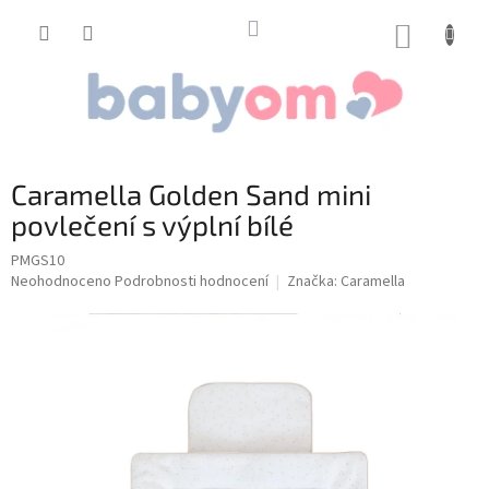
Přejít
na
NÁKUP
obsah
KOŠÍK
Caramella Golden Sand mini
povlečení s výplní bílé
PMGS10
Průměrné
Neohodnoceno
Podrobnosti hodnocení
Značka:
Caramella
hodnocení
produktu
je
0,0
z
5
hvězdiček.