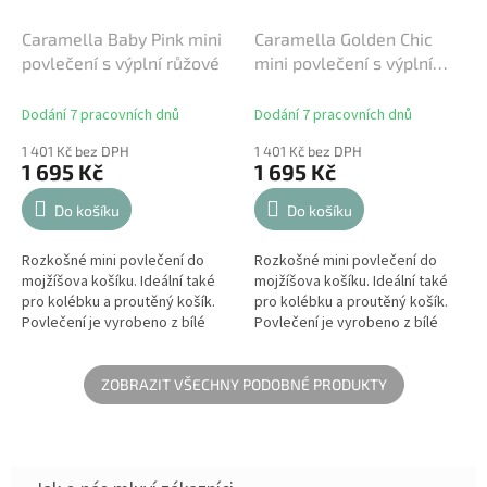
Caramella Baby Pink mini
Caramella Golden Chic
povlečení s výplní růžové
mini povlečení s výplní
růžové
Dodání 7 pracovních dnů
Dodání 7 pracovních dnů
1 401 Kč bez DPH
1 401 Kč bez DPH
1 695 Kč
1 695 Kč
Do košíku
Do košíku
Rozkošné mini povlečení do
Rozkošné mini povlečení do
mojžíšova košíku. Ideální také
mojžíšova košíku. Ideální také
pro kolébku a proutěný košík.
pro kolébku a proutěný košík.
Povlečení je vyrobeno z bílé
Povlečení je vyrobeno z bílé
saténové bavlny a zdobeno
saténové bavlny a zdobeno
bílým trojrozměrným firemním...
zlatým firemním znakem a
zakončeno...
ZOBRAZIT VŠECHNY PODOBNÉ PRODUKTY