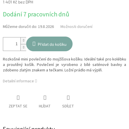
1 401 Kč bez DPH
Měrná
Dodání 7 pracovních dnů
cena:
Můžeme doručit do:
19.8.2026
Možnosti doručení
Přidat do košíku
Rozkošné mini povlečení do mojžíšova košíku. Ideální také pro kolébku
a proutěný košík. Povlečení je vyrobeno z bílé saténové bavlny a
zdobeno zlatým znakem a tečkami. Ložní prádlo má výplň.
Detailní informace
ZEPTAT SE
HLÍDAT
SDÍLET
Související produkty