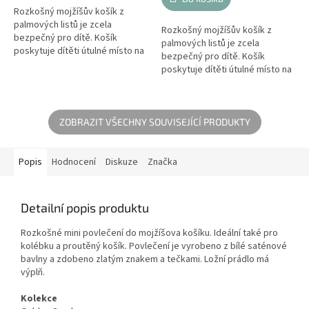
Rozkošný mojžíšův košík z
palmových listů je zcela
Rozkošný mojžíšův košík z
bezpečný pro dítě. Košík
palmových listů je zcela
poskytuje dítěti útulné místo na
bezpečný pro dítě. Košík
spaní a pocit pohodlí. Koš je
poskytuje dítěti útulné místo na
také ideální na výlety. Může
spaní a pocit pohodlí. Koš je
být...
také ideální na výlety. Může
být...
ZOBRAZIT VŠECHNY SOUVISEJÍCÍ PRODUKTY
Popis
Hodnocení
Diskuze
Značka
Detailní popis produktu
Rozkošné mini povlečení do mojžíšova košíku. Ideální také pro
kolébku a proutěný košík. Povlečení je vyrobeno z bílé saténové
bavlny a zdobeno zlatým znakem a tečkami. Ložní prádlo má
výplň.
Kolekce