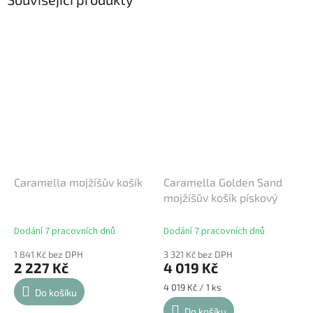
Caramella mojžíšův košík
Caramella Golden Sand
mojžíšův košík pískový
Dodání 7 pracovních dnů
Dodání 7 pracovních dnů
1 841 Kč bez DPH
3 321 Kč bez DPH
2 227 Kč
4 019 Kč
Měrná
4 019 Kč / 1 ks
Do košíku
cena:
Do košíku