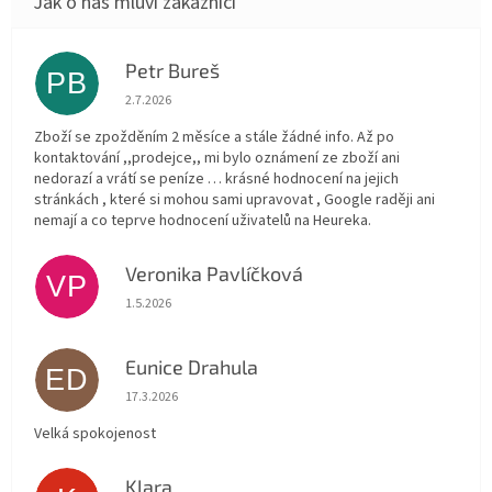
Petr Bureš
PB
Hodnocení obchodu je 1 z 5 hvězdiček.
2.7.2026
Zboží se zpožděním 2 měsíce a stále žádné info. Až po
kontaktování ,,prodejce,, mi bylo oznámení ze zboží ani
nedorazí a vrátí se peníze … krásné hodnocení na jejich
stránkách , které si mohou sami upravovat , Google raději ani
nemají a co teprve hodnocení uživatelů na Heureka.
Veronika Pavlíčková
VP
Hodnocení obchodu je 5 z 5 hvězdiček.
1.5.2026
Eunice Drahula
ED
Hodnocení obchodu je 5 z 5 hvězdiček.
17.3.2026
Velká spokojenost
Klara