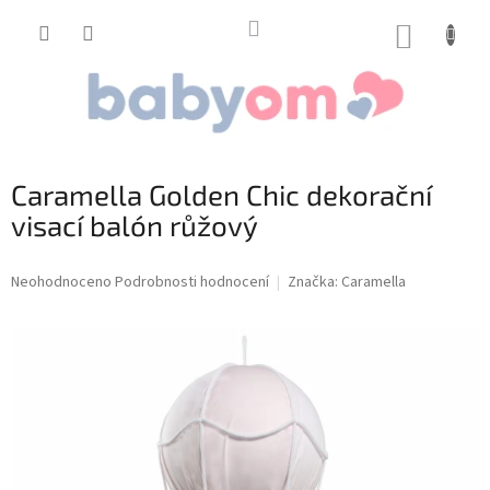
Přejít
na
NÁKUP
obsah
KOŠÍK
Caramella Golden Chic dekorační
visací balón růžový
Průměrné
Neohodnoceno
Podrobnosti hodnocení
Značka:
Caramella
hodnocení
produktu
je
0,0
z
5
hvězdiček.