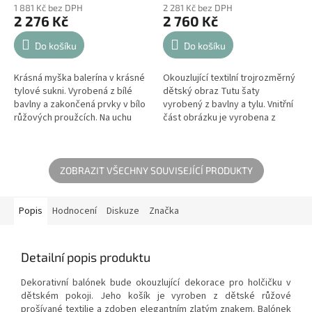
1 881 Kč bez DPH
2 281 Kč bez DPH
2 276 Kč
2 760 Kč
Do košíku
Do košíku
Krásná myška balerína v krásné
Okouzlující textilní trojrozměrný
tylové sukni. Vyrobená z bílé
dětský obraz Tutu šaty
bavlny a zakončená prvky v bílo
vyrobený z bavlny a tylu. Vnitřní
růžových proužcích. Na uchu
část obrázku je vyrobena z
myši je vyšit ozdobný zlatý
měkkého textilu. Je ozdoben
firemní znak.
elegantním zlatým znakem....
ZOBRAZIT VŠECHNY SOUVISEJÍCÍ PRODUKTY
Popis
Hodnocení
Diskuze
Značka
Detailní popis produktu
Dekorativní balónek bude okouzlující dekorace pro holčičku v
dětském pokoji. Jeho košík je vyroben z dětské růžové
prošívané textilie a zdoben elegantním zlatým znakem. Balónek