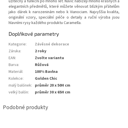
užitečný a funkční po mnoho let. Navíc nabízejí mnoho krásných a
elegantních předmětů, které můžete věnovat blízkým přátelům
jako dárek k narozeninám nebo k Vianociam. Najvyššia kvalita,
originální vzory, speciální péče o detaily a ruční výroba jsou
hlavními rysy každého produktu Caramella.
Doplňkové parametry
Kategorie
:
Závěsné dekorace
Záruka
:
2 roky
EAN
:
Zvolte variantu
Barva
:
Růžová
Materiál
:
100% Bavlna
Kolekce
:
Golden Chic
malý balónek
:
průměr 20 x 50H cm
velký balón
:
průměr 30 x 65H cm