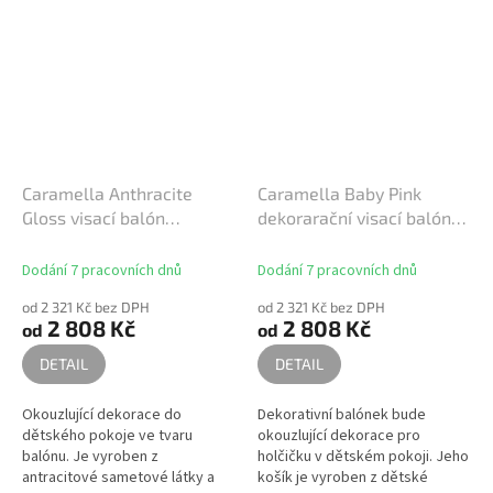
Caramella Anthracite
Caramella Baby Pink
Gloss visací balón
dekorarační visací balón
antracitový
růžový
Dodání 7 pracovních dnů
Dodání 7 pracovních dnů
od 2 321 Kč bez DPH
od 2 321 Kč bez DPH
2 808 Kč
2 808 Kč
od
od
DETAIL
DETAIL
Okouzlující dekorace do
Dekorativní balónek bude
dětského pokoje ve tvaru
okouzlující dekorace pro
balónu. Je vyroben z
holčičku v dětském pokoji. Jeho
antracitové sametové látky a
košík je vyroben z dětské