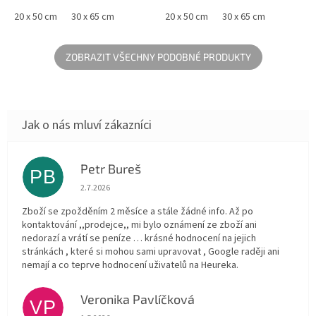
zdoben elegantním zlatým
růžové prošívané textilie a
znakem. Dekorační balón má
20 x 50 cm
30 x 65 cm
balónek z bílé a růžové barvy.
20 x 50 cm
30 x 65 cm
zlatý provázek,...
Dekorační...
ZOBRAZIT VŠECHNY PODOBNÉ PRODUKTY
Petr Bureš
PB
Hodnocení obchodu je 1 z 5 hvězdiček.
2.7.2026
Zboží se zpožděním 2 měsíce a stále žádné info. Až po
kontaktování ,,prodejce,, mi bylo oznámení ze zboží ani
nedorazí a vrátí se peníze … krásné hodnocení na jejich
stránkách , které si mohou sami upravovat , Google raději ani
nemají a co teprve hodnocení uživatelů na Heureka.
Veronika Pavlíčková
VP
Hodnocení obchodu je 5 z 5 hvězdiček.