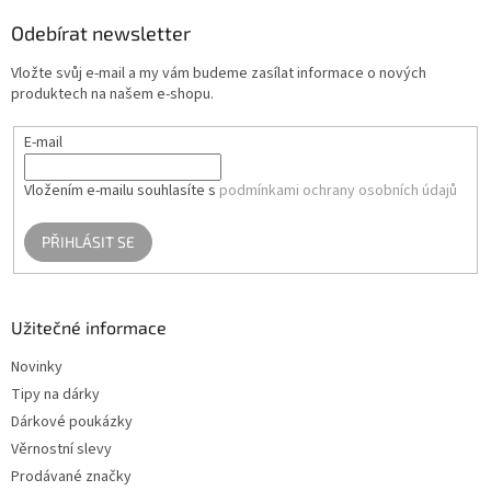
p
a
Odebírat newsletter
t
Vložte svůj e-mail a my vám budeme zasílat informace o nových
í
produktech na našem e-shopu.
E-mail
Vložením e-mailu souhlasíte s
podmínkami ochrany osobních údajů
PŘIHLÁSIT SE
Užitečné informace
Novinky
Tipy na dárky
Dárkové poukázky
Věrnostní slevy
Prodávané značky