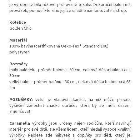
je vyroben z bílo růžové pruhované textilie. Dekorační balón má
provázek, pomocí kterého jej lze snadno namontovat na strop.
Kolekce
Golden Chic
Materiál
100% bavlna (certifikovaná Oeko-Tex® Standard 100)
polystyren
Rozměry
malý balónek - průměr balónu - 20 cm, celková délka balónu cca
50 cm
velký balón - průměr balónu - 30 cm, celková délka balónu cca 65
cm
POZNÁMKY:
velur je vlasová tkanina, na níž může proces
vyšívání zanechat značku obruče, která by se měla časem
zmenšovat
Caramella
výrobky jsou určeny nejen rodičům, kteří navrhují
interiér pro své dítě, ale všem lidem, kteří hledají vysoce kvalitní
výrobky. Najdete zde nábytek a doplňky pro děti, který je