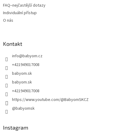
FAQ–nejčastější dotazy
Individuální přístup
O nás
Kontakt
info
@
babyom.cz
+421949017008
babyom.sk
babyom.sk
+421949017008
https://www.youtube.com/@BabyomSKCZ
@babyomsk
Instagram