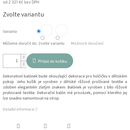
od
2 321 Kč
bez DPH
Měrná
Zvolte variantu
cena:
Varianta
Můžeme doručit do:
Zvolte variantu
Možnosti doručení
Přidat do košíku
Dekorativní balónek bude okouzlující dekorace pro holčičku v dětském
pokoji. Jeho košík je vyroben z dětské růžové prošívané textilie a
zdoben elegantním zlatým znakem. Balónek je vyroben z bílo růžové
pruhované textilie. Dekorační balón má provázek, pomocí kterého jej
lze snadno namontovat na strop.
Detailní informace