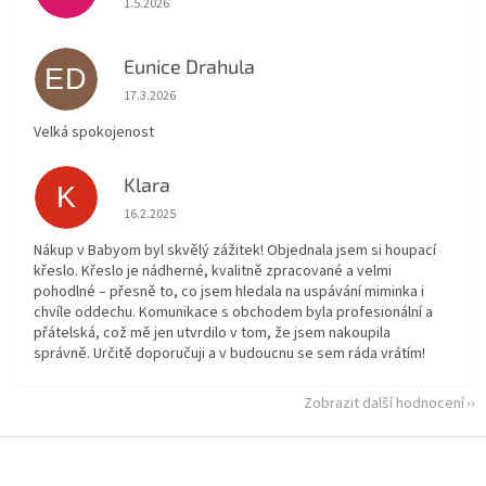
1.5.2026
Eunice Drahula
ED
Hodnocení obchodu je 5 z 5 hvězdiček.
17.3.2026
Velká spokojenost
Klara
K
Hodnocení obchodu je 5 z 5 hvězdiček.
16.2.2025
Nákup v Babyom byl skvělý zážitek! Objednala jsem si houpací
křeslo. Křeslo je nádherné, kvalitně zpracované a velmi
pohodlné – přesně to, co jsem hledala na uspávání miminka i
chvíle oddechu. Komunikace s obchodem byla profesionální a
přátelská, což mě jen utvrdilo v tom, že jsem nakoupila
správně. Určitě doporučuji a v budoucnu se sem ráda vrátím!
Zobrazit další hodnocení
Z
á