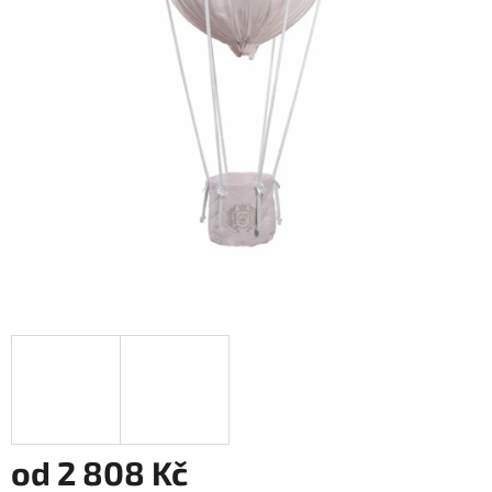
od
2 808 Kč