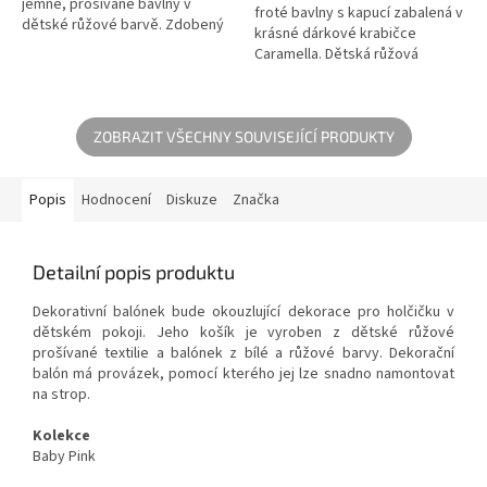
jemné, prošívané bavlny v
froté bavlny s kapucí zabalená v
dětské růžové barvě. Zdobený
krásné dárkové krabičce
elegantní výšivkou.
Caramella. Dětská růžová
kapuce je zdobena elegantní
firemní výšivkou a ukončena
jemným...
ZOBRAZIT VŠECHNY SOUVISEJÍCÍ PRODUKTY
Popis
Hodnocení
Diskuze
Značka
Detailní popis produktu
Dekorativní balónek bude okouzlující dekorace pro holčičku v
dětském pokoji. Jeho košík je vyroben z dětské růžové
prošívané textilie a balónek z bílé a růžové barvy. Dekorační
balón má provázek, pomocí kterého jej lze snadno namontovat
na strop.
Kolekce
Baby Pink