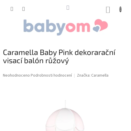
Přejít
na
NÁKUP
obsah
KOŠÍK
Caramella Baby Pink dekorarační
visací balón růžový
Průměrné
Neohodnoceno
Podrobnosti hodnocení
Značka:
Caramella
hodnocení
produktu
je
0,0
z
5
hvězdiček.