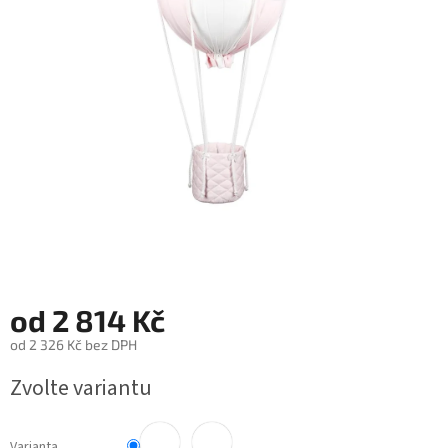
od
2 814 Kč
od
2 326 Kč
bez DPH
Měrná
Zvolte variantu
cena:
Varianta