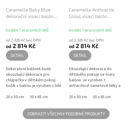
Caramella Baby Blue
Caramella Anthracite
dekorační visací balón
Gloss visací balón
modrý
antracitový
Dodání 7 pracovních dnů
Dodání 7 pracovních dnů
od 2 326 Kč bez DPH
od 2 326 Kč bez DPH
2 814 Kč
2 814 Kč
od
od
DETAIL
DETAIL
Dekorativní balónek bude
Okouzlující dekorace do
okouzlující dekorace pro
dětského pokoje ve tvaru
chlapečka v dětském pokoji.
balónu. Je vyroben z
Košík v balónu je vyroben z bílé
antracitové sametové látky a
vaflové látky, zatímco míč je v
zdoben elegantním zlatým
bílé a modré barvě. Dekorační...
20 x 50 cm
30 x 65 cm
znakem. Dekorační balón má
20 x 50 cm
30 x 65 cm
zlatý provázek,...
ZOBRAZIT VŠECHNY PODOBNÉ PRODUKTY