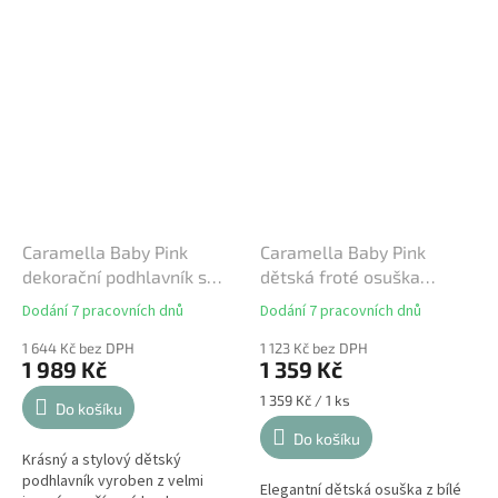
Caramella Baby Pink
Caramella Baby Pink
dekorační podhlavník s
dětská froté osuška
výšivkou růžový
růžová
Dodání 7 pracovních dnů
Dodání 7 pracovních dnů
Průměrné
Průměrné
hodnocení
hodnocení
1 644 Kč bez DPH
1 123 Kč bez DPH
produktu
produktu
1 989 Kč
1 359 Kč
je
je
5,0
5,0
Měrná
1 359 Kč / 1 ks
Do košíku
z
z
cena:
Do košíku
5
5
Krásný a stylový dětský
hvězdiček.
hvězdiček.
podhlavník vyroben z velmi
Elegantní dětská osuška z bílé