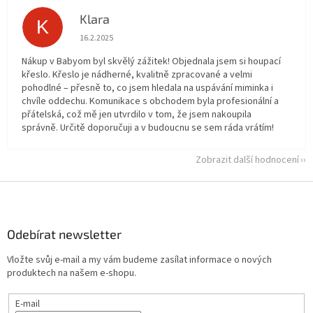
Klara
K
Hodnocení obchodu je 5 z 5 hvězdiček.
16.2.2025
Nákup v Babyom byl skvělý zážitek! Objednala jsem si houpací
křeslo. Křeslo je nádherné, kvalitně zpracované a velmi
pohodlné – přesně to, co jsem hledala na uspávání miminka i
chvíle oddechu. Komunikace s obchodem byla profesionální a
přátelská, což mě jen utvrdilo v tom, že jsem nakoupila
správně. Určitě doporučuji a v budoucnu se sem ráda vrátím!
Zobrazit další hodnocení
Z
á
p
a
Odebírat newsletter
t
Vložte svůj e-mail a my vám budeme zasílat informace o nových
í
produktech na našem e-shopu.
E-mail