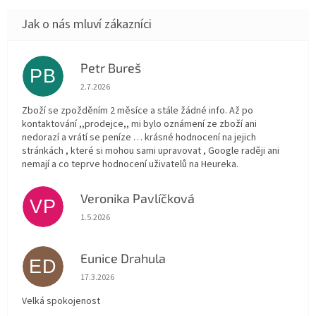
Petr Bureš
PB
Hodnocení obchodu je 1 z 5 hvězdiček.
2.7.2026
Zboží se zpožděním 2 měsíce a stále žádné info. Až po
kontaktování ,,prodejce,, mi bylo oznámení ze zboží ani
nedorazí a vrátí se peníze … krásné hodnocení na jejich
stránkách , které si mohou sami upravovat , Google raději ani
nemají a co teprve hodnocení uživatelů na Heureka.
Veronika Pavlíčková
VP
Hodnocení obchodu je 5 z 5 hvězdiček.
1.5.2026
Eunice Drahula
ED
Hodnocení obchodu je 5 z 5 hvězdiček.
17.3.2026
Velká spokojenost