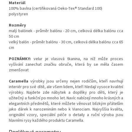
Materiál
100% bavlna (certifikovaná Oeko-Tex® Standard 100)
polystyren
Rozměry
malý balónek - průměr balónu - 20 cm, celková délka balónu cca
50 cm
velký balón - průměr balónu - 30 cm, celková délka balónu cca 65
cm
POZNÁMKY:
velur je vlasová tkanina, na níž může proces
vyšívání zanechat značku obruče, která by se měla časem
zmenšovat
Caramella
výrobky jsou určeny nejen rodičům, kteří navrhují
interiér pro své dítě, ale všem lidem, kteří hledají vysoce kvalitní
výrobky. Najdete zde nábytek a doplňky pro děti, který je
užitečný a funkční po mnoho let. Navíc nabízejí mnoho krásných a
elegantních předmětů, které můžete věnovat blízkým přátelům
jako dárek k narozeninám nebo k Vianociam. Najvyššia kvalita,
originální vzory, speciální péče o detaily a ruční výroba jsou
hlavními rysy každého produktu Caramella.
Doplňkové parametry