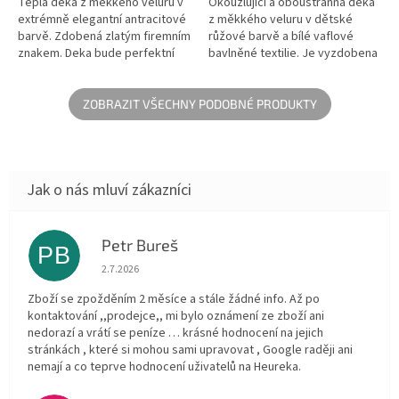
Teplá deka z měkkého veluru v
Okouzlující a oboustranná deka
extrémně elegantní antracitové
z měkkého veluru v dětské
barvě. Zdobená zlatým firemním
růžové barvě a bílé vaflové
znakem. Deka bude perfektní
bavlněné textilie. Je vyzdobena
jako dárek.
elegantním zlatým znakem a
dekorativním volánkem....
ZOBRAZIT VŠECHNY PODOBNÉ PRODUKTY
Petr Bureš
PB
Hodnocení obchodu je 1 z 5 hvězdiček.
2.7.2026
Zboží se zpožděním 2 měsíce a stále žádné info. Až po
kontaktování ,,prodejce,, mi bylo oznámení ze zboží ani
nedorazí a vrátí se peníze … krásné hodnocení na jejich
stránkách , které si mohou sami upravovat , Google raději ani
nemají a co teprve hodnocení uživatelů na Heureka.