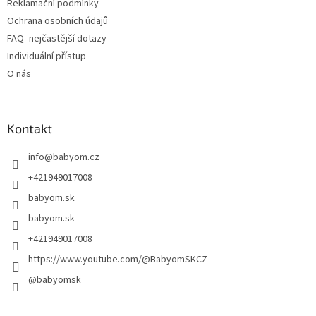
Reklamační podmínky
Ochrana osobních údajů
FAQ–nejčastější dotazy
Individuální přístup
O nás
Kontakt
info
@
babyom.cz
+421949017008
babyom.sk
babyom.sk
+421949017008
https://www.youtube.com/@BabyomSKCZ
@babyomsk