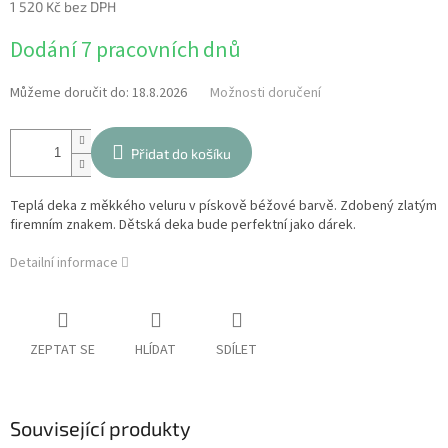
1 520 Kč bez DPH
Měrná
Dodání 7 pracovních dnů
cena:
Můžeme doručit do:
18.8.2026
Možnosti doručení
Přidat do košíku
Teplá deka z měkkého veluru v pískově béžové barvě. Zdobený zlatým
firemním znakem. Dětská deka bude perfektní jako dárek.
Detailní informace
ZEPTAT SE
HLÍDAT
SDÍLET
Související produkty