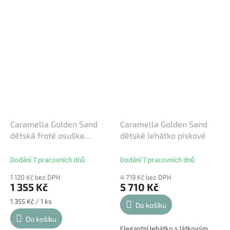
Caramella Golden Sand
Caramella Golden Sand
dětská froté osuška
dětské lehátko pískové
písková
Dodání 7 pracovních dnů
Dodání 7 pracovních dnů
1 120 Kč bez DPH
4 719 Kč bez DPH
1 355 Kč
5 710 Kč
Měrná
1 355 Kč / 1 ks
Do košíku
cena:
Do košíku
Elegantní lehátko s látkovým