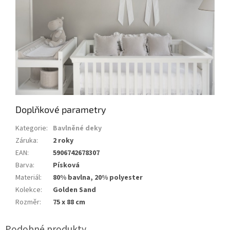
Doplňkové parametry
Kategorie
:
Bavlněné deky
Záruka
:
2 roky
EAN
:
5906742678307
Barva
:
Písková
Materiál
:
80% bavlna, 20% polyester
Kolekce
:
Golden Sand
Rozměr
:
75 x 88 cm