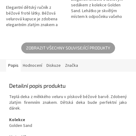
sedákem z kolekce Golden
Elegantní dětský ručník z
Sand. Lehátko je skvělým
béžové froté látky. Béžová
místem k odpočinku vašeho
velurová kapuce je zdobena
dítěte během dne a skvělým
elegantním zlatým znakem a
řešením pro ty miminká, které
půvabným límcem. Velikost
ještě nesedí...
ručníku je větší, než je běžně
dostupné na...
ZOBRAZIT VŠECHNY SOUVISEJÍCÍ PRODUKTY
Popis
Hodnocení
Diskuze
Značka
Detailní popis produktu
Teplá deka z měkkého veluru v pískově béžové barvě. Zdobený
zlatým firemním znakem. Dětská deka bude perfektní jako
dárek.
Kolekce
Golden Sand