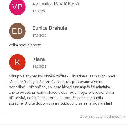
Veronika Pavlíčková
VP
Hodnocení obchodu je 5 z 5 hvězdiček.
1.5.2026
Eunice Drahula
ED
Hodnocení obchodu je 5 z 5 hvězdiček.
17.3.2026
Velká spokojenost
Klara
K
Hodnocení obchodu je 5 z 5 hvězdiček.
16.2.2025
Nákup v Babyom byl skvělý zážitek! Objednala jsem si houpací
křeslo. Křeslo je nádherné, kvalitně zpracované a velmi
pohodlné – přesně to, co jsem hledala na uspávání miminka i
chvíle oddechu. Komunikace s obchodem byla profesionální a
přátelská, což mě jen utvrdilo v tom, že jsem nakoupila
správně. Určitě doporučuji a v budoucnu se sem ráda vrátím!
Zobrazit další hodnocení