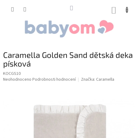
Přejít
na
NÁKUP
obsah
KOŠÍK
Caramella Golden Sand dětská deka
písková
KOCGS10
Průměrné
Neohodnoceno
Podrobnosti hodnocení
Značka:
Caramella
hodnocení
produktu
je
0,0
z
5
hvězdiček.