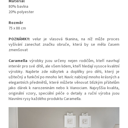
Materiál
80% bavlna
20% polyester
Rozměr
75 x 88 cm
POZNÁMKY:
velur je vlasová tkanina, na níž může proces
vyšívání zanechat značku obruče, která by se měla časem
zmenšovat
Caramella
výrobky jsou určeny nejen rodičům, kteří navrhují
interiér pro své dítě, ale všem lidem, kteří hledají vysoce kvalitní
výrobky. Najdete zde nábytek a doplňky pro děti, který je
užitečný a funkční po mnoho let. Navíc nabízejí mnoho krásných a
elegantních předmětů, které můžete věnovat blízkým přátelům
jako dárek k narozeninám nebo k Vianociam. Najvyššia kvalita,
originální vzory, speciální péče o detaily a ruční výroba jsou
hlavními rysy každého produktu Caramella.