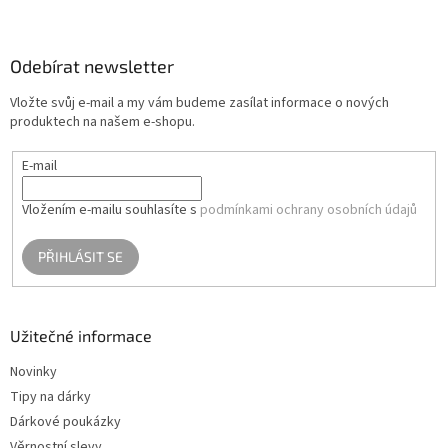
Z
á
p
a
Odebírat newsletter
t
Vložte svůj e-mail a my vám budeme zasílat informace o nových
í
produktech na našem e-shopu.
E-mail
Vložením e-mailu souhlasíte s
podmínkami ochrany osobních údajů
PŘIHLÁSIT SE
Užitečné informace
Novinky
Tipy na dárky
Dárkové poukázky
Věrnostní slevy