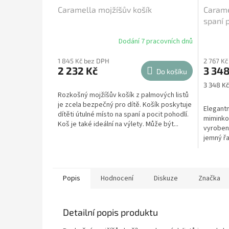
Caramella mojžíšův košík
Carame
spaní 
Dodání 7 pracovních dnů
1 845 Kč bez DPH
2 767 Kč
2 232 Kč
3 348
Do košíku
Měrná
3 348 Kč
cena:
Rozkošný mojžíšův košík z palmových listů
je zcela bezpečný pro dítě. Košík poskytuje
Elegantn
dítěti útulné místo na spaní a pocit pohodlí.
miminko 
Koš je také ideální na výlety. Může být...
vyroben
jemný řa
bude cítí
Popis
Hodnocení
Diskuze
Značka
Detailní popis produktu