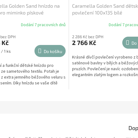
lla Golden Sand hnízdo na
Caramella Golden Sand děts
pro miminko pískové
povlečení 100x135 bílé
Dodání 7 pracovních dnů
Dodání 7 pracov
 bez DPH
2 286 Kč bez DPH
 Kč
2 766 Kč
Do 
 / 1 ks
Do košíku
Krásné dívčí povlečení vyrobeno z b
saténové bavlny v bílých a béžovýc
í a funkční dětské hnízdo pro
pruzích. Povlečení je navíc ozdobe
ze sametového textilu. Potah je
elegantním zlatým logem a rozkoš
 z extra jemného béžového veluru s
řasením. Krásné dětské...
sením. Díky hnízdu se vaše dítě
 klidně...
Dop