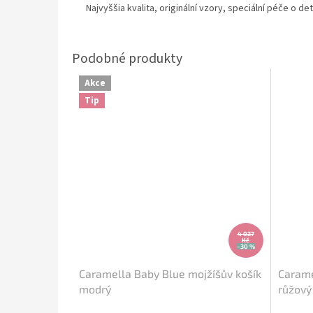
Najvyššia kvalita, originální vzory, speciální péče o d
Akce
Tip
4 027
Kč
–30 %
Caramella Baby Blue mojžíšův košík
Carame
modrý
růžový