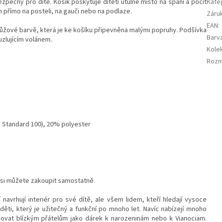
zpečný pro dítě. Košík poskytuje dítěti útulné místo na spaní a pocit
Kate
ěn přímo na posteli, na gauči nebo na podlaze.
Záru
EAN
:
ůžové barvě, která je ke košíku připevněna malými popruhy. Podšívka
Barv
zlujícím volánem.
Kole
Roz
® Standard 100), 20% polyester
o si můžete zakoupit samostatně.
navrhují interiér pro své dítě, ale všem lidem, kteří hledají vysoce
děti, který je užitečný a funkční po mnoho let. Navíc nabízejí mnoho
ovat blízkým přátelům jako dárek k narozeninám nebo k Vianociam.