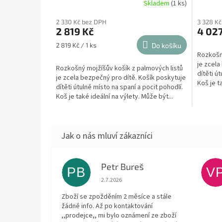
Skladem
(1 ks)
2 330 Kč bez DPH
3 328 K
2 819 Kč
4 027
Měrná
2 819 Kč / 1 ks
Do košíku
cena:
Rozkošný
je zcela
Rozkošný mojžíšův košík z palmových listů
dítěti ú
je zcela bezpečný pro dítě. Košík poskytuje
Koš je t
dítěti útulné místo na spaní a pocit pohodlí.
Koš je také ideální na výlety. Může být...
Petr Bureš
PB
V
Hodnocení obchodu je 1 z 5 hvězdiček.
2.7.2026
Zboží se zpožděním 2 měsíce a stále
žádné info. Až po kontaktování
,,prodejce,, mi bylo oznámení ze zboží