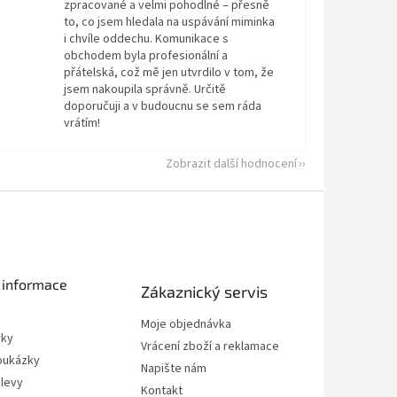
zpracované a velmi pohodlné – přesně
to, co jsem hledala na uspávání miminka
i chvíle oddechu. Komunikace s
obchodem byla profesionální a
přátelská, což mě jen utvrdilo v tom, že
jsem nakoupila správně. Určitě
doporučuji a v budoucnu se sem ráda
vrátím!
Zobrazit další hodnocení
 informace
Zákaznický servis
Moje objednávka
rky
Vrácení zboží a reklamace
oukázky
Napište nám
slevy
Kontakt