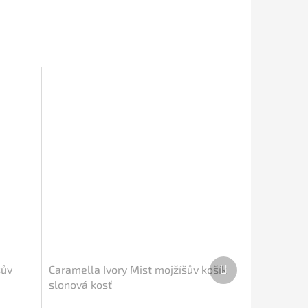
Další
šův
Caramella Ivory Mist mojžíšův košík
produkt
slonová kosť