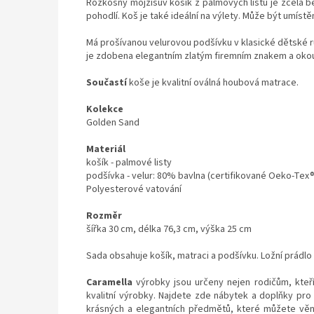
Rozkošný mojžíšův košík z palmových listů je zcela be
pohodlí. Koš je také ideální na výlety. Může být umíst
Má prošívanou velurovou podšívku v klasické dětské r
je zdobena elegantním zlatým firemním znakem a okou
Součastí
koše je kvalitní oválná houbová matrace.
Kolekce
Golden Sand
Materiál
košík - palmové listy
podšívka - velur: 80% bavlna (certifikované Oeko-Tex
Polyesterové vatování
Rozměr
šířka 30 cm, délka 76,3 cm, výška 25 cm
Sada obsahuje košík, matraci a podšívku. Ložní prádl
Caramella
výrobky jsou určeny nejen rodičům, kteří 
kvalitní výrobky. Najdete zde nábytek a doplňky pro 
krásných a elegantních předmětů, které můžete věn