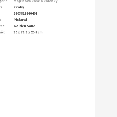
gorie
:
Mojžíšova koše a kolébky
ka
:
2 roky
5903819660401
a
:
Písková
kce
:
Golden Sand
měr
:
30 x 76,3 x 25H cm