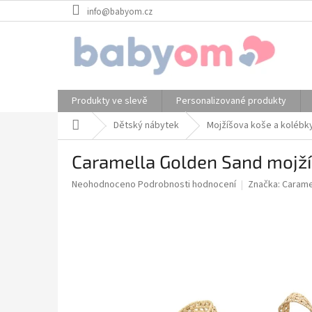
Přejít
info@babyom.cz
na
obsah
Produkty ve slevě
Personalizované produkty
Domů
Dětský nábytek
Mojžíšova koše a kolébk
Caramella Golden Sand mojží
Průměrné
Neohodnoceno
Podrobnosti hodnocení
Značka:
Carame
hodnocení
produktu
je
0,0
z
5
hvězdiček.