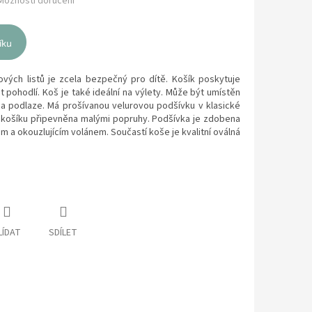
Možnosti doručení
íku
vých listů je zcela bezpečný pro dítě. Košík poskytuje
it pohodlí. Koš je také ideální na výlety. Může být umístěn
na podlaze. Má prošívanou velurovou podšívku v klasické
e košíku připevněna malými popruhy. Podšívka je zdobena
 a okouzlujícím volánem. Součastí koše je kvalitní oválná
LÍDAT
SDÍLET