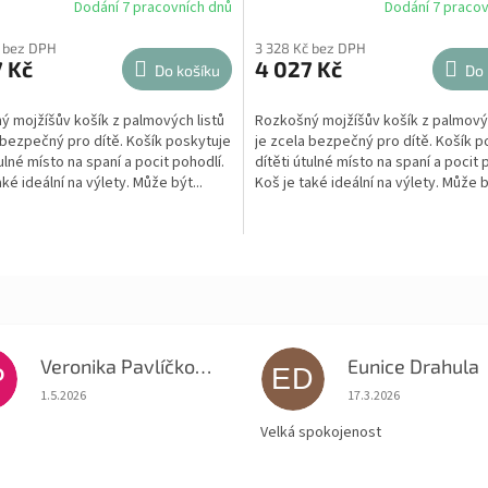
Dodání 7 pracovních dnů
Dodání 7 pracov
č bez DPH
3 328 Kč bez DPH
 Kč
4 027 Kč
Do košíku
Do 
 mojžíšův košík z palmových listů
Rozkošný mojžíšův košík z palmovýc
 bezpečný pro dítě. Košík poskytuje
je zcela bezpečný pro dítě. Košík p
tulné místo na spaní a pocit pohodlí.
dítěti útulné místo na spaní a pocit 
aké ideální na výlety. Může být...
Koš je také ideální na výlety. Může bý
Veronika Pavlíčková
Eunice Drahula
P
ED
Hodnocení obchodu je 5 z 5 hvězdiček.
Hodnocení obchodu je
1.5.2026
17.3.2026
Velká spokojenost