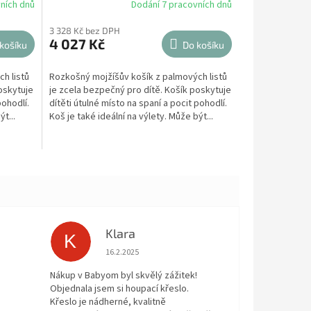
ních dnů
Dodání 7 pracovních dnů
3 328 Kč bez DPH
4 027 Kč
košíku
Do košíku
h listů
Rozkošný mojžíšův košík z palmových listů
oskytuje
je zcela bezpečný pro dítě. Košík poskytuje
pohodlí.
dítěti útulné místo na spaní a pocit pohodlí.
t...
Koš je také ideální na výlety. Může být...
Klara
K
 5 z 5 hvězdiček.
Hodnocení obchodu je 5 z 5 hvězdiček.
16.2.2025
Nákup v Babyom byl skvělý zážitek!
Objednala jsem si houpací křeslo.
Křeslo je nádherné, kvalitně