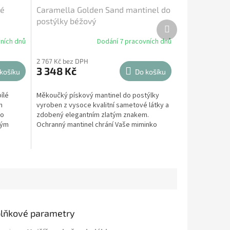
ké
Caramella Golden Sand mantinel do
postýlky béžový
Další
produkt
ních dnů
Dodání 7 pracovních dnů
2 767 Kč bez DPH
3 348 Kč
košíku
Do košíku
ílé
Měkoučký pískový mantinel do postýlky
h
vyroben z vysoce kvalitní sametové látky a
no
zdobený elegantním zlatým znakem.
ným
Ochranný mantinel chrání Vaše miminko
před nárazem nebo...
lňkové parametry