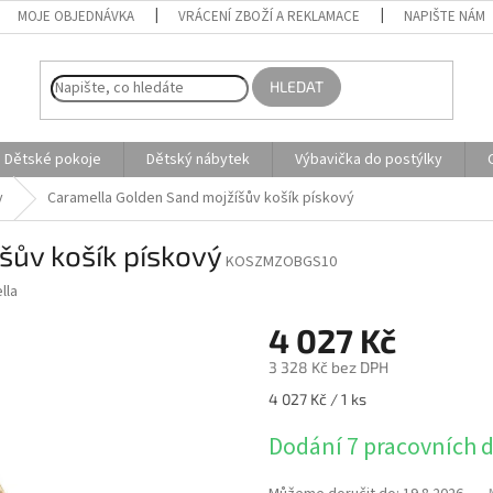
MOJE OBJEDNÁVKA
VRÁCENÍ ZBOŽÍ A REKLAMACE
NAPIŠTE NÁM
HLEDAT
Dětské pokoje
Dětský nábytek
Výbavička do postýlky
y
Caramella Golden Sand mojžíšův košík pískový
šův košík pískový
KOSZMZOBGS10
lla
4 027 Kč
3 328 Kč bez DPH
Měrná
4 027 Kč / 1 ks
cena:
Dodání 7 pracovních 