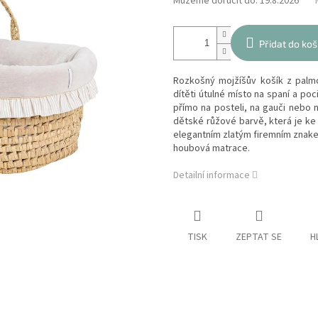
Můžeme doručit do:
19.8.2026
Přidat do koš
Rozkošný mojžíšův košík z palmo
dítěti útulné místo na spaní a poc
přímo na posteli, na gauči nebo 
dětské růžové barvě, která je k
elegantním zlatým firemním znakem
houbová matrace.
Detailní informace
TISK
ZEPTAT SE
H