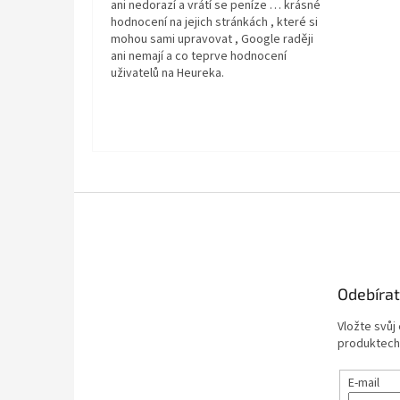
ani nedorazí a vrátí se peníze … krásné
hodnocení na jejich stránkách , které si
mohou sami upravovat , Google raději
ani nemají a co teprve hodnocení
uživatelů na Heureka.
Z
á
p
a
t
Odebírat
í
Vložte svůj
produktech
E-mail