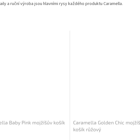
etaily a ruční výroba jsou hlavními rysy každého produktu Caramella.
lla Baby Pink mojžíšův košík
Caramella Golden Chic mojží
košík růžový