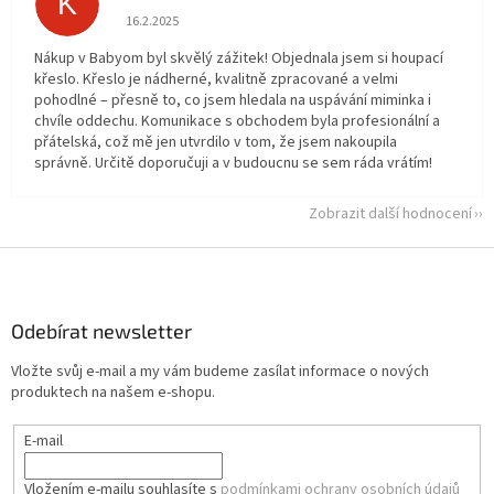
K
Hodnocení obchodu je 5 z 5 hvězdiček.
16.2.2025
Nákup v Babyom byl skvělý zážitek! Objednala jsem si houpací
křeslo. Křeslo je nádherné, kvalitně zpracované a velmi
pohodlné – přesně to, co jsem hledala na uspávání miminka i
chvíle oddechu. Komunikace s obchodem byla profesionální a
přátelská, což mě jen utvrdilo v tom, že jsem nakoupila
správně. Určitě doporučuji a v budoucnu se sem ráda vrátím!
Zobrazit další hodnocení
Z
á
p
a
Odebírat newsletter
t
Vložte svůj e-mail a my vám budeme zasílat informace o nových
í
produktech na našem e-shopu.
E-mail
Vložením e-mailu souhlasíte s
podmínkami ochrany osobních údajů