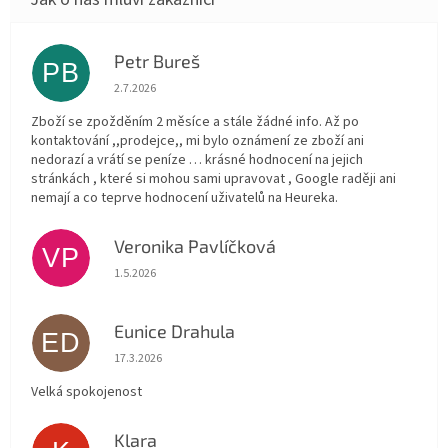
Petr Bureš
PB
Hodnocení obchodu je 1 z 5 hvězdiček.
2.7.2026
Zboží se zpožděním 2 měsíce a stále žádné info. Až po
kontaktování ,,prodejce,, mi bylo oznámení ze zboží ani
nedorazí a vrátí se peníze … krásné hodnocení na jejich
stránkách , které si mohou sami upravovat , Google raději ani
nemají a co teprve hodnocení uživatelů na Heureka.
Veronika Pavlíčková
VP
Hodnocení obchodu je 5 z 5 hvězdiček.
1.5.2026
Eunice Drahula
ED
Hodnocení obchodu je 5 z 5 hvězdiček.
17.3.2026
Velká spokojenost
Klara