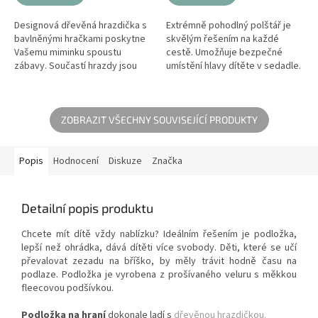
Designová dřevěná hrazdička s
Extrémně pohodlný polštář je
bavlněnými hračkami poskytne
skvělým řešením na každé
Vašemu miminku spoustu
cestě. Umožňuje bezpečné
zábavy. Součastí hrazdy jsou
umístění hlavy dítěte v sedadle.
bavlněný pejsci podporující
Může být také použit v postýlce
motorický a kognitivní vývoj
nebo kočárku. Je vyroben z
dítěte....
vysoce...
ZOBRAZIT VŠECHNY SOUVISEJÍCÍ PRODUKTY
Popis
Hodnocení
Diskuze
Značka
Detailní popis produktu
Chcete mít dítě vždy nablízku? Ideálním řešením je podložka,
lepší než ohrádka, dává dítěti více svobody. Děti, které se učí
převalovat zezadu na bříško, by měly trávit hodně času na
podlaze. Podložka je vyrobena z prošívaného veluru s měkkou
fleecovou podšívkou.
Podložka na hraní
dokonale ladí s
dřevěnou hrazdičkou.