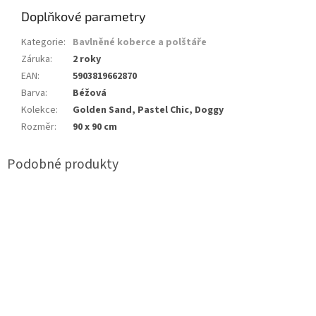
Doplňkové parametry
Kategorie
:
Bavlněné koberce a polštáře
Záruka
:
2 roky
EAN
:
5903819662870
Barva
:
Béžová
Kolekce
:
Golden Sand, Pastel Chic, Doggy
Rozměr
:
90 x 90 cm