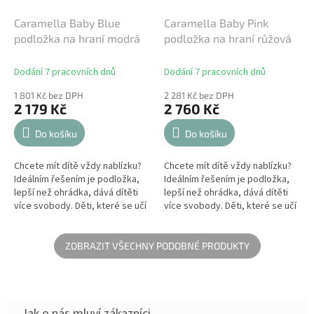
Caramella Baby Blue
Caramella Baby Pink
podložka na hraní modrá
podložka na hraní růžová
Dodání 7 pracovních dnů
Dodání 7 pracovních dnů
1 801 Kč bez DPH
2 281 Kč bez DPH
2 179 Kč
2 760 Kč
Do košíku
Do košíku
Chcete mít dítě vždy nablízku?
Chcete mít dítě vždy nablízku?
Ideálním řešením je podložka,
Ideálním řešením je podložka,
lepší než ohrádka, dává dítěti
lepší než ohrádka, dává dítěti
více svobody. Děti, které se učí
více svobody. Děti, které se učí
převalovat zezadu na bříško, by
převalovat zezadu na bříško, by
měly trávit hodně...
měly trávit hodně...
ZOBRAZIT VŠECHNY PODOBNÉ PRODUKTY