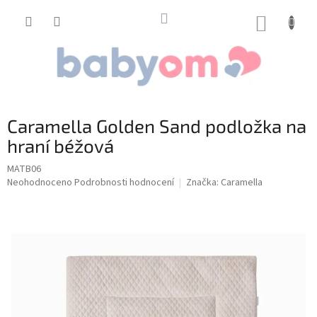
Přejít
na
NÁKUP
obsah
KOŠÍK
Caramella Golden Sand podložka na
hraní béžová
MATB06
Průměrné
Neohodnoceno
Podrobnosti hodnocení
Značka:
Caramella
hodnocení
produktu
je
0,0
z
5
hvězdiček.