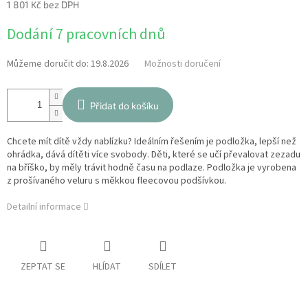
1 801 Kč bez DPH
Měrná
Dodání 7 pracovních dnů
cena:
Můžeme doručit do:
19.8.2026
Možnosti doručení
Přidat do košíku
Chcete mít dítě vždy nablízku? Ideálním řešením je podložka, lepší než
ohrádka, dává dítěti více svobody. Děti, které se učí převalovat zezadu
na bříško, by měly trávit hodně času na podlaze. Podložka je vyrobena
z prošívaného veluru s měkkou fleecovou podšívkou.
Detailní informace
ZEPTAT SE
HLÍDAT
SDÍLET