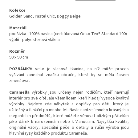
Kolekce
Golden Sand, Pastel Chic, Doggy Beige
Materiál
podšívka - 100% bavlna (certifikovaná Oeko-Tex® Standard 100)
výplň - polyesterová vlákna
Rozměr
90 x 90 cm
POZNÁMKY:
velur je vlasová tkanina, na níž může proces
vyšívání zanechat značku obruče, která by se měla časem
zmenšovat
Caramella
výrobky jsou určeny nejen rodičům, kteří navrhují
interiér pro své dítě, ale všem lidem, kteří hledají vysoce kvalitní
výrobky. Najdete zde nábytek a doplňky pro děti, který je
užitečný a funkční po mnoho let. Navíc nabízejí mnoho krásných a
elegantních předmětů, které můžete věnovat blízkým přátelům
jako dárek k narozeninám nebo k Vianociam. Najvyššia kvalita,
originální vzory, speciální péče o detaily a ruční výroba jsou
hlavními rysy každého produktu Caramella.