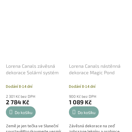
Lorena Canals závěsná
Lorena Canals nástěnná
dekorace Solární systém
dekorace Magic Pond
Dodání 8-14 dní
Dodání 8-14 dní
2 301 Kč bez DPH
900 Kč bez DPH
2 784 Kč
1 089 Kč
Do košíku
Do košíku
Země je jen tečka ve Sluneční
Závěsná dekorace na zeď
soustavě!Prozkoumejte vesmír
zobrazuje lekníny a orobince,