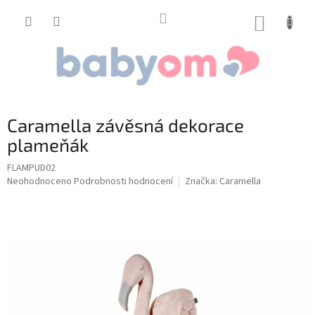
Přejít
na
NÁKUP
obsah
KOŠÍK
Caramella závěsná dekorace
plameňák
FLAMPUD02
Průměrné
Neohodnoceno
Podrobnosti hodnocení
Značka:
Caramella
hodnocení
produktu
je
0,0
z
5
hvězdiček.