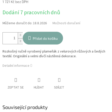
1 721 Kč bez DPH
Měrná
Dodání 7 pracovních dnů
cena:
Můžeme doručit do:
18.8.2026
Možnosti doručení
Přidat do košíku
Rozkošný ručně vyrobený plameňák z velurových růžových a šedých
textilií. Originální a velmi dívčí nástěnná dekorace.
Detailní informace
ZEPTAT SE
HLÍDAT
SDÍLET
Související produkty