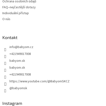
Ochrana osobních údajů
FAQ–nejčastější dotazy
Individuální přístup
O nás
Kontakt
info
@
babyom.cz
+421949017008
babyom.sk
babyom.sk
+421949017008
https://www.youtube.com/@BabyomSKCZ
@babyomsk
Instagram