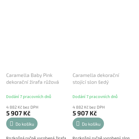
Caramella Baby Pink
Caramella dekorační
dekorační žirafa růžová
stojící slon šedý
Dodání 7 pracovních dnů
Dodání 7 pracovních dnů
4 882 Kč bez DPH
4 882 Kč bez DPH
5 907 Kč
5 907 Kč
Do košíku
Do košíku
Rozkošná ručně vyrobená žirafa
Rozkošný ručně vyrobený slon