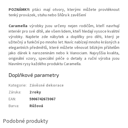
POZNÁMKY:
ptáci mají otvory, kterými můžete provléknout
tenký provázek, stuhu nebo šňůru k zavěšení
Caramella
výrobky jsou určeny nejen rodičům, kteří navrhují
interiér pro své dítě, ale všem lidem, kteří hledají vysoce kvalitní
výrobky. Najdete zde nábytek a doplňky pro děti, který je
užitečný a funkční po mnoho let. Navíc nabízejí mnoho krásných a
elegantních předmětů, které můžete věnovat blízkým přátelům
jako dárek k narozeninám nebo k Vianociam. Najvyššia kvalita,
originální vzory, speciální péče o detaily a ruční výroba jsou
hlavními rysy každého produktu Caramella.
Doplňkové parametry
Kategorie
:
Závěsné dekorace
Záruka
:
2 roky
EAN
:
5906742673067
Barva
:
Růžová