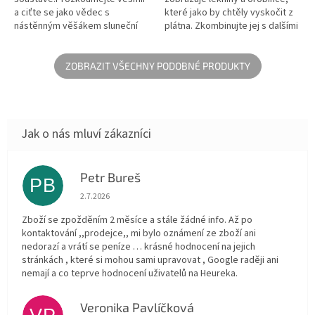
a ciťte se jako vědec s
které jako by chtěly vyskočit z
nástěnným věšákem sluneční
plátna. Zkombinujte jej s dalšími
soustavy!
předměty z naší kolekce
Fantasy Garden a proměňte
dětský...
ZOBRAZIT VŠECHNY PODOBNÉ PRODUKTY
Petr Bureš
PB
Hodnocení obchodu je 1 z 5 hvězdiček.
2.7.2026
Zboží se zpožděním 2 měsíce a stále žádné info. Až po
kontaktování ,,prodejce,, mi bylo oznámení ze zboží ani
nedorazí a vrátí se peníze … krásné hodnocení na jejich
stránkách , které si mohou sami upravovat , Google raději ani
nemají a co teprve hodnocení uživatelů na Heureka.
Veronika Pavlíčková