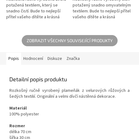
potažená textilem, který se
potažený snadno omyvatelným
snadno čistí. Bude to nejlepší
textilem. Bude to nejlepší přítel
přítel vašeho dítěte a krásná
vašeho dítěte a krásná
dekorace ve vašem domě.
dekorace ve vašem domě.
ZOBRAZIT VŠECHNY SOUVISEJÍCÍ PRODUKTY
Popis
Hodnocení
Diskuze
Značka
Detailní popis produktu
Rozkošný ručně vyrobený plameňák z velurových růžových a
šedých textilií. Originální a velmi dívčí nástěnná dekorace.
Materiál
100% polyester
Rozmer
délka 70 cm
šířka 30 cm