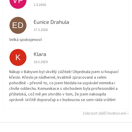
VP
Hodnocení obchodu je 5 z 5 hvězdiček.
1.5.2026
Eunice Drahula
ED
Hodnocení obchodu je 5 z 5 hvězdiček.
17.3.2026
Velká spokojenost
Klara
K
Hodnocení obchodu je 5 z 5 hvězdiček.
16.2.2025
Nákup v Babyom byl skvělý zážitek! Objednala jsem si houpací
křeslo. Křeslo je nádherné, kvalitně zpracované a velmi
pohodlné – přesně to, co jsem hledala na uspávání miminka i
chvíle oddechu. Komunikace s obchodem byla profesionální a
přátelská, což mě jen utvrdilo v tom, že jsem nakoupila
správně. Určitě doporučuji a v budoucnu se sem ráda vrátím!
Zobrazit další hodnocení
Z
á