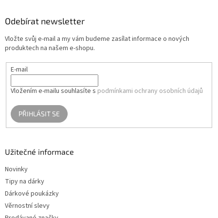
p
a
Odebírat newsletter
t
Vložte svůj e-mail a my vám budeme zasílat informace o nových
í
produktech na našem e-shopu.
E-mail
Vložením e-mailu souhlasíte s
podmínkami ochrany osobních údajů
PŘIHLÁSIT SE
Užitečné informace
Novinky
Tipy na dárky
Dárkové poukázky
Věrnostní slevy