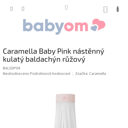
Přejít
na
NÁKUP
obsah
KOŠÍK
Caramella Baby Pink nástěnný
kulatý baldachýn růžový
BALSDP04
Průměrné
Neohodnoceno
Podrobnosti hodnocení
Značka:
Caramella
hodnocení
produktu
je
0,0
z
5
hvězdiček.