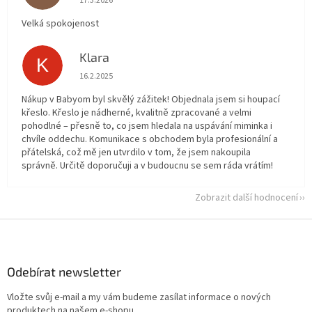
17.3.2026
Velká spokojenost
Klara
K
Hodnocení obchodu je 5 z 5 hvězdiček.
16.2.2025
Nákup v Babyom byl skvělý zážitek! Objednala jsem si houpací
křeslo. Křeslo je nádherné, kvalitně zpracované a velmi
pohodlné – přesně to, co jsem hledala na uspávání miminka i
chvíle oddechu. Komunikace s obchodem byla profesionální a
přátelská, což mě jen utvrdilo v tom, že jsem nakoupila
správně. Určitě doporučuji a v budoucnu se sem ráda vrátím!
Zobrazit další hodnocení
Z
á
p
a
Odebírat newsletter
t
Vložte svůj e-mail a my vám budeme zasílat informace o nových
í
produktech na našem e-shopu.