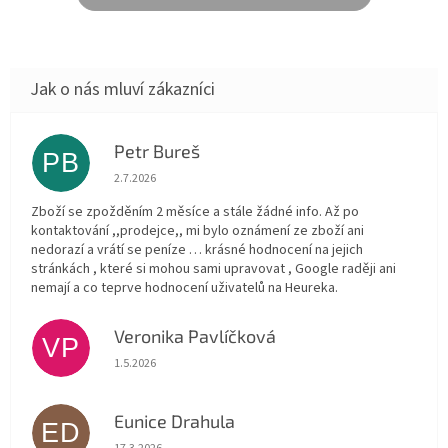
Petr Bureš
PB
Hodnocení obchodu je 1 z 5 hvězdiček.
2.7.2026
Zboží se zpožděním 2 měsíce a stále žádné info. Až po
kontaktování ,,prodejce,, mi bylo oznámení ze zboží ani
nedorazí a vrátí se peníze … krásné hodnocení na jejich
stránkách , které si mohou sami upravovat , Google raději ani
nemají a co teprve hodnocení uživatelů na Heureka.
Veronika Pavlíčková
VP
Hodnocení obchodu je 5 z 5 hvězdiček.
1.5.2026
Eunice Drahula
ED
Hodnocení obchodu je 5 z 5 hvězdiček.