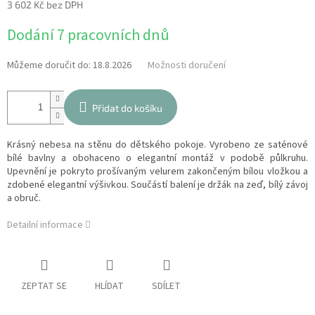
3 602 Kč bez DPH
Měrná
Dodání 7 pracovních dnů
cena:
Můžeme doručit do:
18.8.2026
Možnosti doručení
Přidat do košíku
Krásný nebesa na stěnu do dětského pokoje. Vyrobeno ze saténové
bílé bavlny a obohaceno o elegantní montáž v podobě půlkruhu.
Upevnění je pokryto prošívaným velurem zakončeným bílou vložkou a
zdobené elegantní výšivkou. Součástí balení je držák na zeď, bílý závoj
a obruč.
Detailní informace
ZEPTAT SE
HLÍDAT
SDÍLET