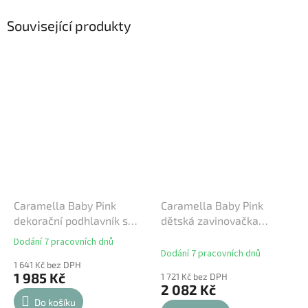
Související produkty
Caramella Baby Pink
Caramella Baby Pink
dekorační podhlavník s
dětská zavinovačka
výšivkou růžový
růžová
Dodání 7 pracovních dnů
Průměrné
Dodání 7 pracovních dnů
hodnocení
1 641 Kč bez DPH
produktu
1 985 Kč
1 721 Kč bez DPH
je
2 082 Kč
5,0
Do košíku