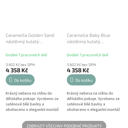
Caramella Golden Sand
Caramella Baby Blue
nástěnný kulatý
nástěnný kulatý
baldachýn béžový
baldachýn modrý
Dodání 7 pracovních dnů
Dodání 7 pracovních dnů
3 602 Kč bez DPH
3 602 Kč bez DPH
4 358 Kč
4 358 Kč
Do košíku
Do košíku
Krásný nebesa na stěnu do
Krásný nebesa na stěnu do
dětského pokoje. Vyrobeno ze
dětského pokoje. Vyrobeno ze
saténové bílé bavlny a
saténové bílé bavlny a
obohaceno o elegantní montáž
obohaceno o elegantní montáž
v podobě půlkruhu. Upevnění je
v podobě půlkruhu. Upevnění je
pokryto prošívaným velurem
pokryto prošívaným velurem
zakončeným...
zakončeným...
ZOBRAZIT VŠECHNY PODOBNÉ PRODUKTY