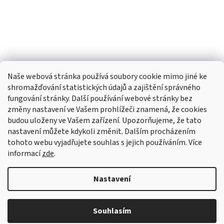
Naše webová stránka používá soubory cookie mimo jiné ke
shromažďování statistických údajů a zajištění správného
fungování stránky. Další používání webové stránky bez
změny nastavení ve Vašem prohlížeči znamená, že cookies
budou uloženy ve Vašem zařízení. Upozorňujeme, že tato
TIk Tok
Instagram
Facebook
nastavení můžete kdykoli změnit. Dalším procházením
tohoto webu vyjadřujete souhlas s jejich používáním. Více
informací
zde
.
Vytvořil Shoptet
Nastavení
Copyright 2026
Babyom
. Všechna práva vyhrazena.
Upravit
Souhlasím
nastavení cookies