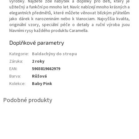
výrobky. Najdete zde nábytek a doplňky pro děti, který je
užitečný a funkční po mnoho let. Navíc nabízejí mnoho krásných a
elegantních předmětů, které můžete věnovat blízkým přátelům
jako dárek k narozeninám nebo k Vianociam. Najvyššia kvalita,
originální vzory, speciální péče o detaily a ruční výroba jsou
hlavními rysy každého produktu Caramella.
Doplňkové parametry
Kategorie
:
Baldachýny do stropu
Záruka
:
2 roky
EAN
:
5903819662979
Barva
:
Růžová
Kolekce
:
Baby Pink