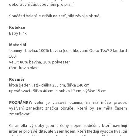
dekorativní část upevnění pro praní.
Součástí balení je držák na zeď, bílý závoj a obruč.
Kolekce
Baby Pink
Materiál
tkaniny - bavlna: 100% bavlna (certifikované Oeko-Tex® Standard
100)
velur: 80% bavlna, 20% polyester
rám - kov a plast
Rozměr
látka (jeden list) - délka 255 cm, šířka 140 cm
upevňovací - šířka 40 cm, hloubka 17 cm, výška: 15 cm
POZNÁMKY:
velur je vlasová tkanina, na níž může proces
vyšívání zanechat značku obruče, která by se měla časem
zmenšovat
Caramella výrobky jsou určeny nejen rodičům, kteří navrhují
interiér pro své dítě, ale všem lidem, kteří hledají vysoce kvalitní