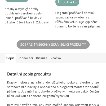
z
Do košíku
5
Krásný a stylový dětský
hvězdiček.
Elegantní prošívaná dětská
podhlavník vyroben z velmi
zavinovačka vyrobena z
jemné, prošívané bavlny v
růžového veluru a je vyplněna
dětské růžové barvě. Zdobený
rounem, takže je velmi příjemná
elegantní výšivkou.
a teplá. Používání je velmi
pohodlné - přivázané mašlí.
Nemá...
ZOBRAZIT VŠECHNY SOUVISEJÍCÍ PRODUKTY
Popis
Hodnocení
Diskuze
Značka
Detailní popis produktu
Krásný nebesa na stěnu do dětského pokoje. Vyrobeno ze
saténové bílé bavlny a obohaceno o elegantní montáž v podobě
půlkruhu. Upevnění je pokryto prošívaným velurem zakončeným
bílou vložkou a zdobené elegantní výšivkou.
Rám byl navržen tak, aby bylo možné snadno odstranit látky a