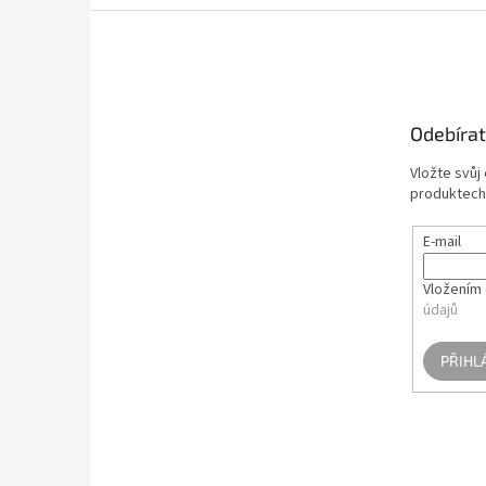
Z
á
p
a
t
Odebírat
í
Vložte svůj
produktech
E-mail
Vložením 
údajů
PŘIHL