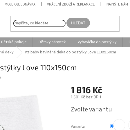
MOJE OBJEDNÁVKA
VRÁCENÍ ZBOŽÍ A REKLAMACE
NAPIŠTE NÁM
HLEDAT
Dětské pokoje
Dětský nábytek
Výbavička do postýlky
né deky
Italbaby bavlněná deka do postýlky Love 110x150cm
ostýlky Love 110x150cm
y
1 816 Kč
1 501 Kč bez DPH
Měrná
Zvolte variantu
cena:
Varianta