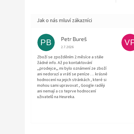
Petr Bureš
PB
V
Hodnocení obchodu je 1 z 5 hvězdiček.
2.7.2026
Zboží se zpožděním 2 měsíce a stále
žádné info. Až po kontaktování
,,prodejce,, mi bylo oznámení ze zboží
ani nedorazí a vrátí se peníze … krásné
hodnocení na jejich stránkách , které si
mohou sami upravovat , Google raději
ani nemají a co teprve hodnocení
uživatelů na Heureka.