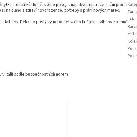
ábytku a doplňků do dětského pokoje, například matrace, ložní prádla
Kate
slí na blaho a zdraví novorozence, potřeby a přání nových matek.
Záru
EAN
:
čce Italbaby. Deka do postýlky nebo dětského kočárku Italbaby z jemné
Barv
Mater
Kole
Použi
Roz
y v Itálii podle bezpečnostních norem.