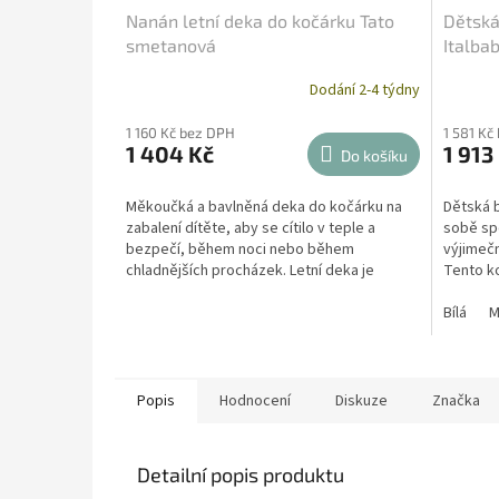
Nanán letní deka do kočárku Tato
Dětská
smetanová
Italba
Dodání 2-4 týdny
1 160 Kč bez DPH
1 581 Kč
1 404 Kč
1 913
Do košíku
Měkoučká a bavlněná deka do kočárku na
Dětská 
zabalení dítěte, aby se cítilo v teple a
sobě spo
bezpečí, během noci nebo během
výjimeč
chladnějších procházek. Letní deka je
Tento k
zdobená plyšovým medvídkem...
svým sof
Bílá
M
Popis
Hodnocení
Diskuze
Značka
Detailní popis produktu