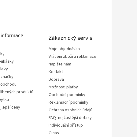
 informace
Zákaznický servis
Moje objednávka
rky
Vrácení zboží a reklamace
oukázky
Napište nám
slevy
Kontakt
 značky
Doprava
 obchodu
Možnosti platby
líbených produktů
Obchodní podmínky
bytku
Reklamační podmínky
jlepší ceny
Ochrana osobních údajů
FAQ–nejčastější dotazy
Individuální přístup
O nás