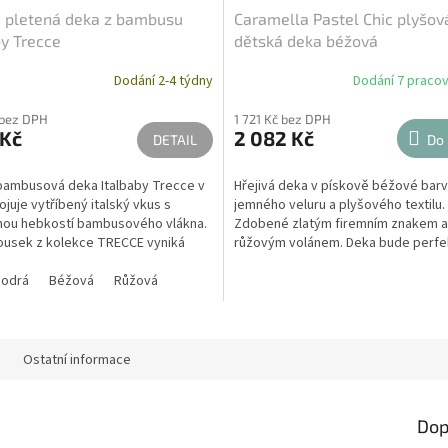
 pletená deka z bambusu
Caramella Pastel Chic plyšov
by Trecce
dětská deka béžová
Dodání 2-4 týdny
Dodání 7 pracov
 bez DPH
1 721 Kč bez DPH
 Kč
2 082 Kč
DETAIL
Do 
bambusová deka Italbaby Trecce v
Hřejivá deka v pískově béžové barv
juje vytříbený italský vkus s
jemného veluru a plyšového textilu.
nou hebkostí bambusového vlákna.
Zdobené zlatým firemním znakem a
ousek z kolekce TRECCE vyniká
růžovým volánem. Deka bude perfek
istikovaným...
dárek.
odrá
Béžová
Růžová
Ostatní informace
Dop