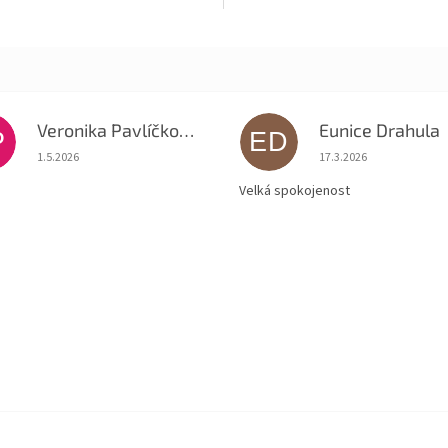
Veronika Pavlíčková
Eunice Drahula
P
ED
Hodnocení obchodu je 5 z 5 hvězdiček.
Hodnocení obchodu je
1.5.2026
17.3.2026
Velká spokojenost