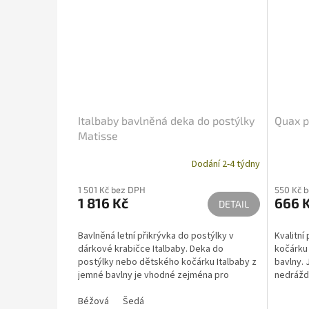
Italbaby bavlněná deka do postýlky
Quax p
Matisse
Dodání 2-4 týdny
1 501 Kč bez DPH
550 Kč 
1 816 Kč
666 
DETAIL
Bavlněná letní přikrývka do postýlky v
Kvalitní
dárkové krabičce Italbaby. Deka do
kočárku
postýlky nebo dětského kočárku Italbaby z
bavlny.
jemné bavlny je vhodné zejména pro
nedráždí
sezónu jaro léto.
pokožce.
Béžová
Šedá