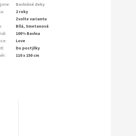
gorie
:
Bavlněné deky
ka
:
2 roky
Zvolte variantu
a
:
Bílá, Smetanová
iál
:
100% Bavlna
kce
:
Love
tí
:
Do postýlky
měr
:
110 x 150 cm