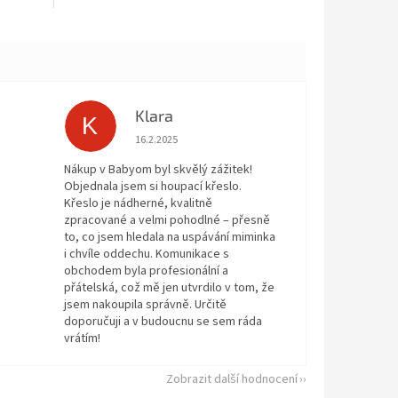
Klara
K
 5 z 5 hvězdiček.
Hodnocení obchodu je 5 z 5 hvězdiček.
16.2.2025
Nákup v Babyom byl skvělý zážitek!
Objednala jsem si houpací křeslo.
Křeslo je nádherné, kvalitně
zpracované a velmi pohodlné – přesně
to, co jsem hledala na uspávání miminka
i chvíle oddechu. Komunikace s
obchodem byla profesionální a
přátelská, což mě jen utvrdilo v tom, že
jsem nakoupila správně. Určitě
doporučuji a v budoucnu se sem ráda
vrátím!
Zobrazit další hodnocení