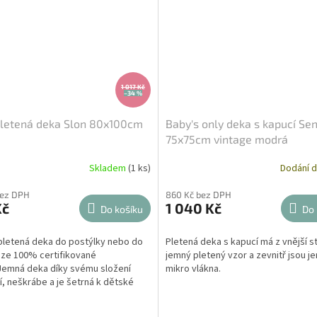
1 017 Kč
–34 %
letená deka Slon 80x100cm
Baby's only deka s kapucí Se
75x75cm vintage modrá
Skladem
(1 ks)
Dodání d
bez DPH
860 Kč bez DPH
Kč
1 040 Kč
Do košíku
Do 
 pletená deka do postýlky nebo do
Pletená deka s kapucí má z vnější s
 ze 100% certifikované
jemný pletený vzor a zevnitř jsou j
 Jemná deka díky svému složení
mikro vlákna.
, neškrábe a je šetrná k dětské
 Deku můžete použít...