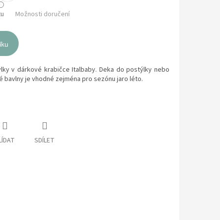
tu
Možnosti doručení
íku
ýlky v dárkové krabičce Italbaby. Deka do postýlky nebo
é bavlny je vhodné zejména pro sezónu jaro léto.
LÍDAT
SDÍLET