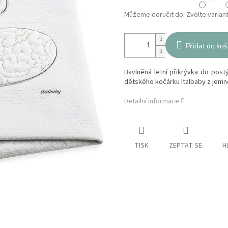
Můžeme doručit do:
Zvolte varian
Přidat do koš
Bavlněná letní přikrývka do post
dětského kočárku Italbaby z jemn
Detailní informace
TISK
ZEPTAT SE
H