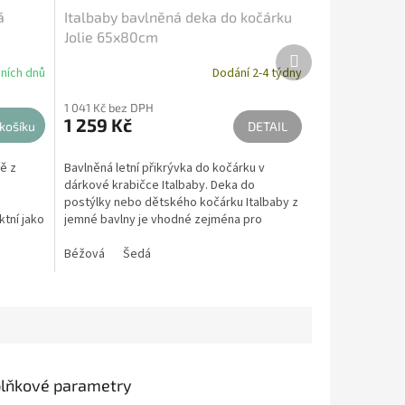
á
Italbaby bavlněná deka do kočárku
Jolie 65x80cm
Další
produkt
ních dnů
Dodání 2-4 týdny
Průměrné
hodnocení
1 041 Kč bez DPH
produktu
1 259 Kč
košíku
je
DETAIL
5,0
z
ě z
Bavlněná letní přikrývka do kočárku v
5
dárkové krabičce Italbaby. Deka do
hvězdiček.
postýlky nebo dětského kočárku Italbaby z
tní jako
jemné bavlny je vhodné zejména pro
sezónu jaro léto.
Béžová
Šedá
lňkové parametry