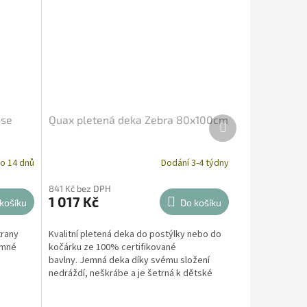
nse
Quax pletená deka Zebra 80x100cm
Další
produkt
o 14 dnů
Dodání 3-4 týdny
841 Kč bez DPH
1 017 Kč
košíku
Do košíku
trany
Kvalitní pletená deka do postýlky nebo do
emné
kočárku ze 100% certifikované
bavlny. Jemná deka díky svému složení
nedráždí, neškrábe a je šetrná k dětské
pokožce. Deku můžete...