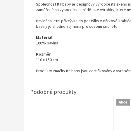
Společnost Italbaby je designový výrobce italského n
zaměřené na vysoce kvalitní dětské výrobky, které my
Bavlněná letní přikrývka do postýlky v dárkové krabi
bavlny je vhodné zejména pro sezónu jaro léto.
Materiál
100% bavlna
Rozměr
110 x 150 cm
Produkty značky Italbaby jsou certifikovány a vyráběn
Akce