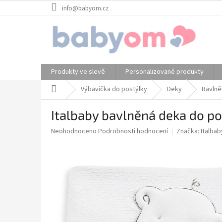
Přejít
info@babyom.cz
na
obsah
Produkty ve slevě
Personalizované produkty
Domů
Výbavička do postýlky
Deky
Bavlně
Italbaby bavlněná deka do p
Průměrné
Neohodnoceno
Podrobnosti hodnocení
Značka:
Italbab
hodnocení
produktu
je
0,0
z
5
hvězdiček.