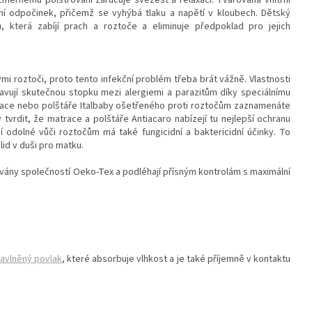
ní odpočinek, přičemž se vyhýbá tlaku a napětí v kloubech. Dětský
, která zabíjí prach a roztoče a eliminuje předpoklad pro jejich
 roztoči, proto tento infekční problém třeba brát vážně. Vlastnosti
tavují skutečnou stopku mezi alergiemi a parazitům díky speciálnímu
trace nebo polštáře Italbaby ošetřeného proti roztočům zaznamenáte
vrdit, že matrace a polštáře Antiacaro nabízejí tu nejlepší ochranu
 odolné vůči roztočům má také fungicidní a baktericidní účinky. To
id v duši pro matku.
kovány společností Oeko-Tex a podléhají přísným kontrolám s maximální
bavlněný povlak
, které absorbuje vlhkost a je také příjemně v kontaktu