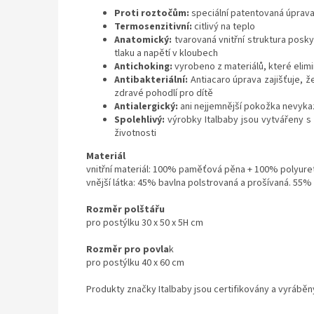
Proti roztočům:
speciální patentovaná úprava
Termosenzitivní:
citlivý na teplo
Anatomický:
tvarovaná vnitřní struktura pos
tlaku a napětí v kloubech
Antichoking:
vyrobeno z materiálů, které elimi
Antibakteriální:
Antiacaro úprava zajišťuje, ž
zdravé pohodlí pro dítě
Antialergický:
ani nejjemnější pokožka nevykaz
Spolehlivý:
výrobky Italbaby jsou vytvářeny s 
životnosti
Materiál
vnitřní materiál: 100% paměťová pěna + 100% polyur
vnější látka: 45% bavlna polstrovaná a prošívaná. 55%
Rozměr polštářu
pro postýlku 30 x 50 x 5H cm
Rozměr pro povla
k
pro postýlku 40 x 60 cm
Produkty značky Italbaby jsou certifikovány a vyráběn