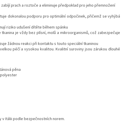
 zabíjí prach a roztoče a eliminuje předpoklad pro jeho přemnožení
kytuje dokonalou podporu pro optimální odpočinek, přičemž se vyhýbá
nují riziko udušení dítěte během spánku
e tkanina je vždy bez plísní, molů a mikroorganismů, což zabezpečuje
uje žádnou reakci při kontaktu s touto speciální tkaninou
velkou péčí a vysokou kvalitou. Kvalitní suroviny jsou zárukou dlouhé
etánová pěna
 polyester
y v Itálii podle bezpečnostních norem.