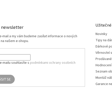
Užitečné
 newsletter
Novinky
 e-mail a my vám budeme zasílat informace o nových
Tipy na dá
 na našem e-shopu.
Dárkové p
Věrnostní 
Prodávané
e-mailu souhlasíte s
podmínkami ochrany osobních
Hodnocení
Seznam ob
Montáž ná
ÁSIT SE
Garance ne