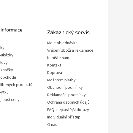
 informace
Zákaznický servis
Moje objednávka
rky
Vrácení zboží a reklamace
oukázky
Napište nám
slevy
Kontakt
 značky
Doprava
 obchodu
Možnosti platby
líbených produktů
Obchodní podmínky
bytku
Reklamační podmínky
jlepší ceny
Ochrana osobních údajů
FAQ–nejčastější dotazy
Individuální přístup
O nás