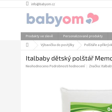
Přejít
info@babyom.cz
na
obsah
Produkty ve slevě
Personalizované produkty
Domů
Výbavička do postýlky
Polštáře a přikrýv
Italbaby dětský polštář Memo
Průměrné
Neohodnoceno
Podrobnosti hodnocení
Značka:
Italbab
hodnocení
produktu
je
0,0
z
5
hvězdiček.