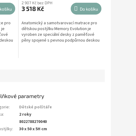
2 907 Kč bez DPH
3 518 Kč
košíku
Do košíku
ce pro
Anatomický a samotvarovací matrace pro
 je
dětskou postýlku Memory Evolution je
ěťové
vyroben ze speciální desky z paměťové
 deskou
pěny spojené s pevnou podpůrnou deskou
z expandované...
lňkové parametry
gorie
:
Dětské polštáře
ka
:
2 roky
8022788270040
ostýlky
:
30 x 50 x 5H cm