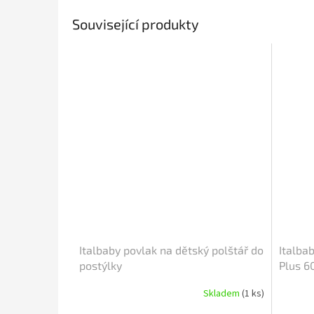
Související produkty
Italbaby povlak na dětský polštář do
Italba
postýlky
Plus 6
Skladem
(1 ks)
Průměrné
hodnocení