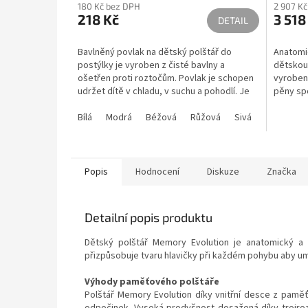
180 Kč bez DPH
2 907 K
produktu
218 Kč
3 518
je
DETAIL
5,0
z
Bavlněný povlak na dětský polštář do
Anatomi
5
postýlky je vyroben z čisté bavlny a
dětskou
hvězdiček.
ošetřen proti roztočům. Povlak je schopen
vyroben
udržet dítě v chladu, v suchu a pohodlí. Je
pěny sp
dostupný ve více...
z expand
Bílá
Modrá
Béžová
Růžová
Sivá
Šedá
Popis
Hodnocení
Diskuze
Značka
Detailní popis produktu
Dětský polštář Memory Evolution je anatomický a
přizpůsobuje tvaru hlavičky při každém pohybu aby um
Výhody paměťového polštáře
Polštář Memory Evolution díky vnitřní desce z pam
odpočinek. Vysoká prodyšnost dosažená díky trojroz