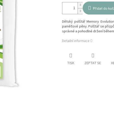
Přidat do koš
Dětský polštář Memory Evolution
paměťové pěny. Polštář se přizpů
správné a pohodlné držení během
Detailní informace
TISK
ZEPTAT SE
H