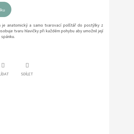
íku
 je anatomický a samo tvarovací polštář do postýlky z
sobuje tvaru hlavičky při každém pohybu aby umožnil její
 spánku.
LÍDAT
SDÍLET