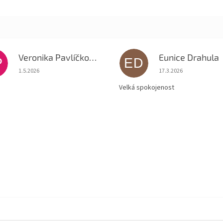
Veronika Pavlíčková
Eunice Drahula
P
ED
Hodnocení obchodu je 5 z 5 hvězdiček.
Hodnocení obchodu je
1.5.2026
17.3.2026
Velká spokojenost