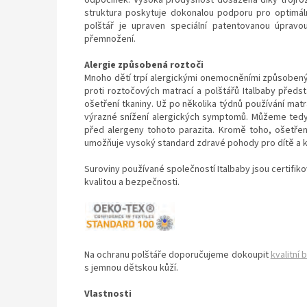
struktura poskytuje dokonalou podporu pro optimál
polštář je upraven speciální patentovanou úpravou
přemnožení.
Alergie způsobená roztoči
Mnoho dětí trpí alergickými onemocněními způsobenými
proti roztočových matrací a polštářů Italbaby předs
ošetření tkaniny. Už po několika týdnů používání ma
výrazné snížení alergických symptomů. Můžeme tedy t
před alergeny tohoto parazita. Kromě toho, ošetření
umožňuje vysoký standard zdravé pohody pro dítě a kl
Suroviny používané společností Italbaby jsou certifi
kvalitou a bezpečnosti.
Na ochranu polštáře doporučujeme dokoupit
kvalitní 
s jemnou dětskou kůží.
Vlastnosti