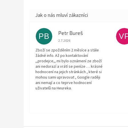
Petr Bureš
PB
V
Hodnocení obchodu je 1 z 5 hvězdiček.
2.7.2026
Zboží se zpožděním 2 měsíce a stále
žádné info. Až po kontaktování
,,prodejce,, mi bylo oznámení ze zboží
ani nedorazí a vrátí se peníze … krásné
hodnocení na jejich stránkách , které si
mohou sami upravovat , Google raději
ani nemají a co teprve hodnocení
uživatelů na Heureka.