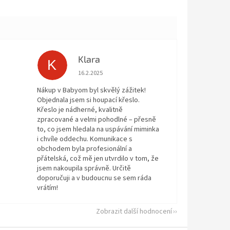
Klara
K
 5 z 5 hvězdiček.
Hodnocení obchodu je 5 z 5 hvězdiček.
16.2.2025
Nákup v Babyom byl skvělý zážitek!
Objednala jsem si houpací křeslo.
Křeslo je nádherné, kvalitně
zpracované a velmi pohodlné – přesně
to, co jsem hledala na uspávání miminka
i chvíle oddechu. Komunikace s
obchodem byla profesionální a
přátelská, což mě jen utvrdilo v tom, že
jsem nakoupila správně. Určitě
doporučuji a v budoucnu se sem ráda
vrátím!
Zobrazit další hodnocení