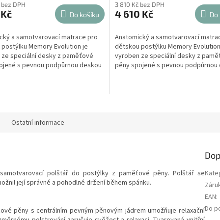
č bez DPH
3 810 Kč bez DPH
 Kč
4 610 Kč
Do košíku
Do 
cký a samotvarovací matrace pro
Anatomický a samotvarovací matra
 postýlku Memory Evolution je
dětskou postýlku Memory Evolution
 ze speciální desky z paměťové
vyroben ze speciální desky z pam
ojené s pevnou podpůrnou deskou
pěny spojené s pevnou podpůrnou
ované pěny....
z expandované...
Ostatní informace
Dop
 samotvarovací polštář do postýlky z paměťové pěny. Polštář se
Kate
ožnil její správné a pohodlné držení během spánku.
Záru
EAN
:
Do p
ěťové pěny s centrálním pevným pěnovým jádrem umožňuje relaxační
měrnému polstrování zaručuje svěžest a relaxaci. Tvarovaná vnitřní