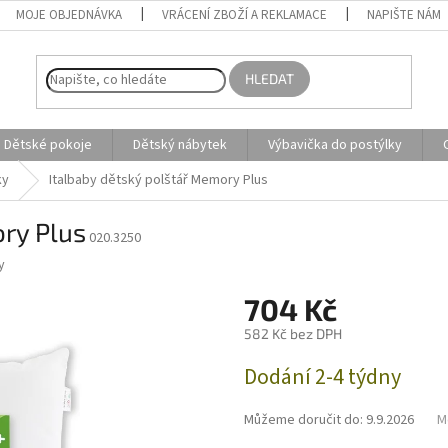
MOJE OBJEDNÁVKA
VRÁCENÍ ZBOŽÍ A REKLAMACE
NAPIŠTE NÁM
HLEDAT
Dětské pokoje
Dětský nábytek
Výbavička do postýlky
ky
Italbaby dětský polštář Memory Plus
ry Plus
020.3250
y
704 Kč
582 Kč bez DPH
Měrná
Dodání 2-4 týdny
cena:
Můžeme doručit do:
9.9.2026
M