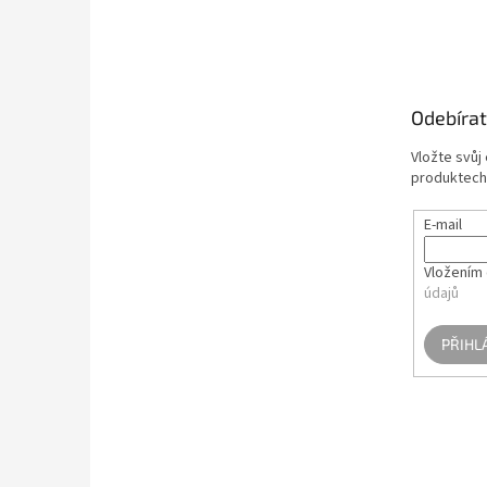
Z
á
p
a
t
Odebírat
í
Vložte svůj
produktech
E-mail
Vložením 
údajů
PŘIHL