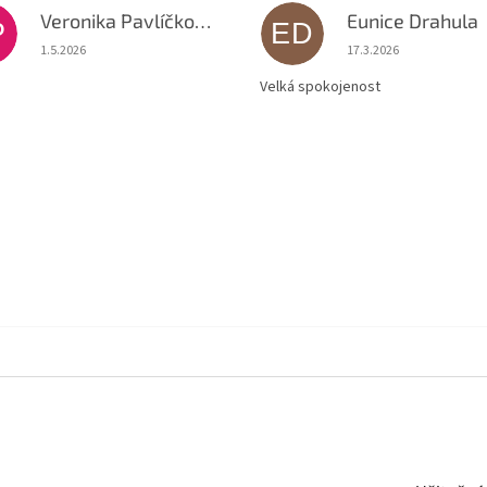
Veronika Pavlíčková
Eunice Drahula
P
ED
Hodnocení obchodu je 5 z 5 hvězdiček.
Hodnocení obchodu je
1.5.2026
17.3.2026
Velká spokojenost