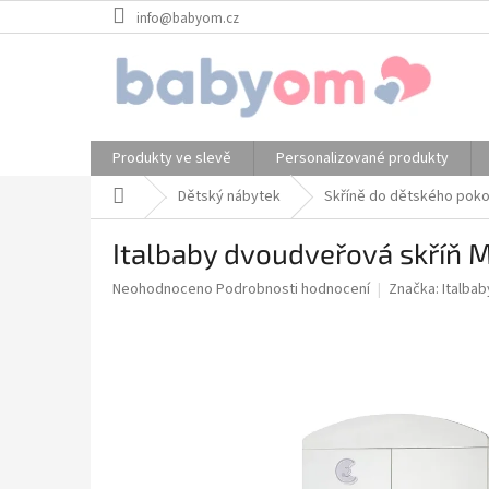
Přejít
info@babyom.cz
na
obsah
Produkty ve slevě
Personalizované produkty
Domů
Dětský nábytek
Skříně do dětského poko
Italbaby dvoudveřová skříň 
Průměrné
Neohodnoceno
Podrobnosti hodnocení
Značka:
Italbab
hodnocení
produktu
je
0,0
z
5
hvězdiček.