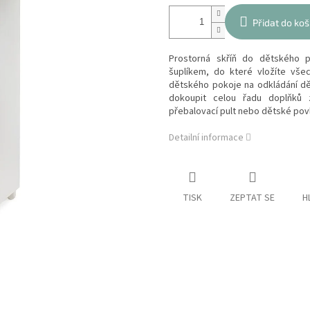
Přidat do koš
Prostorná skříň do dětského 
šuplíkem, do které vložíte vše
dětského pokoje na odkládání dě
dokoupit celou řadu doplňků 
přebalovací pult nebo dětské povl
Detailní informace
TISK
ZEPTAT SE
H