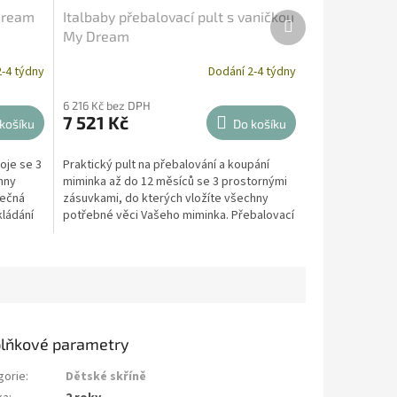
Dream
Italbaby přebalovací pult s vaničkou
Další
produkt
My Dream
-4 týdny
Dodání 2-4 týdny
6 216 Kč bez DPH
7 521 Kč
košíku
Do košíku
oje se 3
Praktický pult na přebalování a koupání
hny
miminka až do 12 měsíců se 3 prostornými
tečná
zásuvkami, do kterých vložíte všechny
ládání
potřebné věci Vašeho miminka. Přebalovací
pult na...
lňkové parametry
gorie
:
Dětské skříně