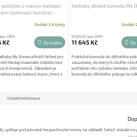
 postýlka z masivu Italbaby
Italbaby dětská komoda My 
am (stahovací bočnice) –
Dodání 2-4 týdny
Dodání 2
 bez DPH
9 624 Kč bez DPH
6 Kč
11 645 Kč
Do košíku
Do 
albaby My Dream přináší řešení pro
Praktická komoda do dětského pok
kteří hledají maximální stabilitu bez
zásuvkami, do kterých vložíte všec
vých kompromisů. Základem je
potřebné věci Vašeho miminka. Uži
rukturovaný bukový masiv, který v
komoda do dětského pokoje na odk
i...
dětských hraček nebo...
Ostatní informace
Dop
álii, splňuje požadované bezpečnostní normy na základě čehož získali
Kate