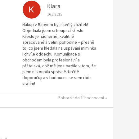
Klara
K
 5 z 5 hvězdiček.
Hodnocení obchodu je 5 z 5 hvězdiček.
16.2.2025
Nákup v Babyom byl skvělý zážitek!
Objednala jsem si houpací křeslo.
Křeslo je nádherné, kvalitně
zpracované a velmi pohodlné – přesně
to, co jsem hledala na uspávání miminka
i chvíle oddechu. Komunikace s
obchodem byla profesionální a
přátelská, což mě jen utvrdilo v tom, že
jsem nakoupila správně. Určitě
doporučuji a v budoucnu se sem ráda
vrátím!
Zobrazit další hodnocení