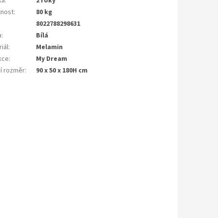
ka
:
2 roky
nost
:
80 kg
8022788298631
a
:
Bílá
iál
:
Melamin
kce
:
My Dream
ší rozměr
:
90 x 50 x 180H cm