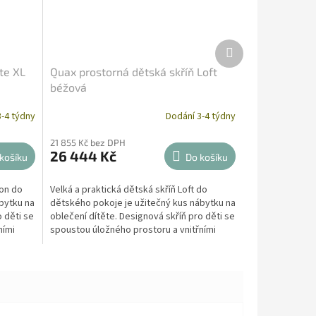
Další
produkt
te XL
Quax prostorná dětská skříň Loft
béžová
-4 týdny
Dodání 3-4 týdny
21 855 Kč bez DPH
26 444 Kč
košíku
Do košíku
oon do
Velká a praktická dětská skříň Loft do
bytku na
dětského pokoje je užitečný kus nábytku na
o děti se
oblečení dítěte. Designová skříň pro děti se
ními
spoustou úložného prostoru a vnitřními
mobilními...