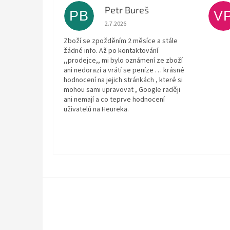
Petr Bureš
PB
V
Hodnocení obchodu je 1 z 5 hvězdiček.
2.7.2026
Zboží se zpožděním 2 měsíce a stále
žádné info. Až po kontaktování
,,prodejce,, mi bylo oznámení ze zboží
ani nedorazí a vrátí se peníze … krásné
hodnocení na jejich stránkách , které si
mohou sami upravovat , Google raději
ani nemají a co teprve hodnocení
uživatelů na Heureka.
Z
á
p
a
t