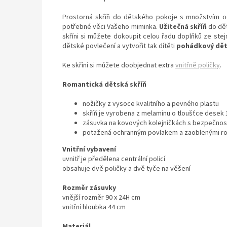
Prostorná skříň do dětského pokoje s množstvím od
potřebné věci Vašeho miminka.
Užitečná skříň
do dět
skříni si můžete dokoupit celou řadu doplňků ze ste
dětské povlečení a vytvořit tak dítěti
pohádkový dět
Ke skříni si můžete doobjednat extra
vnitřně poličky
.
Romantická dětská skříň
nožičky z vysoce kvalitního a pevného plastu
skříň je vyrobena z melaminu o tloušťce desek
zásuvka na kovových kolejničkách s bezpečn
potažená ochranným povlakem a zaoblenými r
Vnitřní vybavení
uvnitř je předělena centrální policí
obsahuje dvě poličky a dvě tyče na věšení
Rozměr zásuvky
vnější rozměr 90 x 24H cm
vnitřní hloubka 44 cm
Materiál