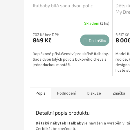
Italbaby bílá sada dvou polic
Dětská
My Dre
Bílá
Skladem
(1 ks)
702 Kč bez DPH
6 617 Kč
849 Kč
8 00
Do košíku
Doplňkové příslušenství pro skříně Italbaby.
Model It
Sada dvou bílých polic z bukového dřeva s
rodiče, 
jednoduchou montáží.
designo
hustě st
kombinac
Popis
Hodnocení
Diskuze
Značka
Detailní popis produktu
Dětský nábytek Italbaby
je navržen a vyráběn v It
Certifikát bezpečnosti.