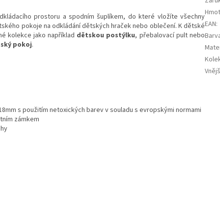
Záru
Hmot
kládacího prostoru a spodním šuplíkem, do které vložíte všechny
EAN
:
ského pokoje na odkládání dětských hraček nebo oblečení. K dětské
jné kolekce jako například
dětskou postýlku
, přebalovací pult nebo
Barv
ský pokoj
.
Mater
Kole
Vněj
 18mm s použitím netoxických barev v souladu s evropskými normami
ostním zámkem
ohy