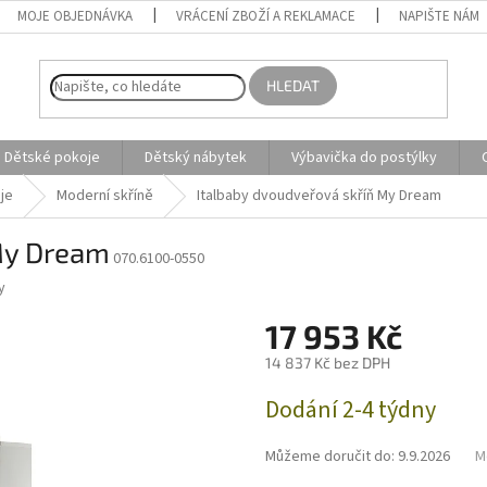
MOJE OBJEDNÁVKA
VRÁCENÍ ZBOŽÍ A REKLAMACE
NAPIŠTE NÁM
HLEDAT
Dětské pokoje
Dětský nábytek
Výbavička do postýlky
je
Moderní skříně
Italbaby dvoudveřová skříň My Dream
My Dream
070.6100-0550
y
17 953 Kč
14 837 Kč bez DPH
Měrná
Dodání 2-4 týdny
cena:
Můžeme doručit do:
9.9.2026
M