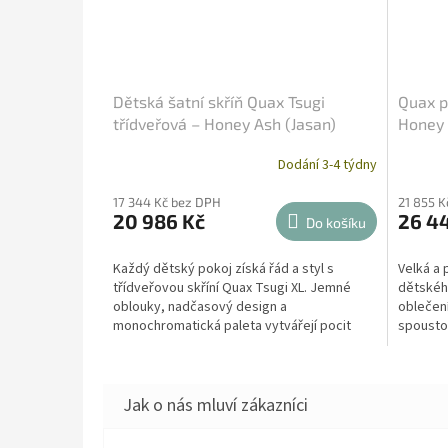
Dětská šatní skříň Quax Tsugi
Quax p
třídveřová – Honey Ash (Jasan)
Honey
Dodání 3-4 týdny
17 344 Kč bez DPH
21 855 K
20 986 Kč
26 4
Do košíku
Každý dětský pokoj získá řád a styl s
Velká a 
třídveřovou skříní Quax Tsugi XL. Jemné
dětského
oblouky, nadčasový design a
oblečení
monochromatická paleta vytvářejí pocit
spoustou
harmonie, zatímco šest...
mobilními