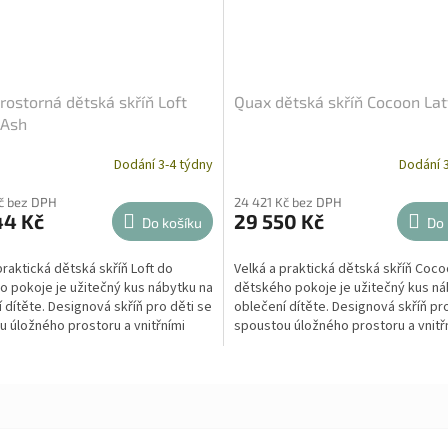
rostorná dětská skříň Loft
Quax dětská skříň Cocoon Lat
 Ash
Dodání 3-4 týdny
Dodání 3
č bez DPH
24 421 Kč bez DPH
44 Kč
29 550 Kč
Do košíku
Do 
praktická dětská skříň Loft do
Velká a praktická dětská skříň Coc
 pokoje je užitečný kus nábytku na
dětského pokoje je užitečný kus ná
 dítěte. Designová skříň pro děti se
oblečení dítěte. Designová skříň pr
 úložného prostoru a vnitřními
spoustou úložného prostoru a vnitř
...
mobilními...