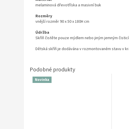
melaminová dřevotříska a masivní buk
Rozměry
vnější rozměr 90 x 50 x 180H cm
Údržba
Skříň čistěte pouze mýdlem nebo jiným jemným čistic
Dětská skříň je dodávána v rozmontovaném stavu v k
Novinka