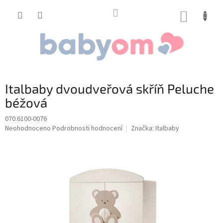
Přejít
na
NÁKUP
obsah
KOŠÍK
Italbaby dvoudveřová skříň Peluche
béžová
070.6100-0076
Průměrné
Neohodnoceno
Podrobnosti hodnocení
Značka:
Italbaby
hodnocení
produktu
je
0,0
z
5
hvězdiček.