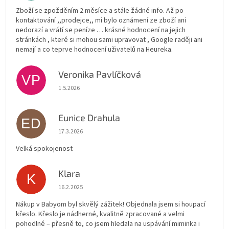
Zboží se zpožděním 2 měsíce a stále žádné info. Až po
kontaktování ,,prodejce,, mi bylo oznámení ze zboží ani
nedorazí a vrátí se peníze … krásné hodnocení na jejich
stránkách , které si mohou sami upravovat , Google raději ani
nemají a co teprve hodnocení uživatelů na Heureka.
Veronika Pavlíčková
VP
Hodnocení obchodu je 5 z 5 hvězdiček.
1.5.2026
Eunice Drahula
ED
Hodnocení obchodu je 5 z 5 hvězdiček.
17.3.2026
Velká spokojenost
Klara
K
Hodnocení obchodu je 5 z 5 hvězdiček.
16.2.2025
Nákup v Babyom byl skvělý zážitek! Objednala jsem si houpací
křeslo. Křeslo je nádherné, kvalitně zpracované a velmi
pohodlné – přesně to, co jsem hledala na uspávání miminka i