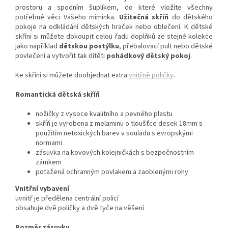
prostoru a spodním šuplíkem, do které vložíte všechny
potřebné věci Vašeho miminka.
Užitečná skříň
do dětského
pokoje na odkládání dětských hraček nebo oblečení. K dětské
skříni si můžete dokoupit celou řadu doplňků ze stejné kolekce
jako například
dětskou postýlku
, přebalovací pult nebo dětské
povlečení a vytvořit tak dítěti
pohádkový dětský pokoj
.
Ke skříni si můžete doobjednat extra
vnitřně poličky
.
Romantická dětská skříň
nožičky z vysoce kvalitního a pevného plastu
skříň je vyrobena z melaminu o tloušťce desek 18mm s
použitím netoxických barev v souladu s evropskými
normami
zásuvka na kovových kolejničkách s bezpečnostním
zámkem
potažená ochranným povlakem a zaoblenými rohy
Vnitřní vybavení
uvnitř je předělena centrální policí
obsahuje dvě poličky a dvě tyče na věšení
Rozměr zásuvky