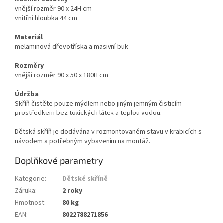
vnější rozměr 90 x 24H cm
vnitřní hloubka 44 cm
Materiál
melaminová dřevotříska a masivní buk
Rozměry
vnější rozměr 90 x 50 x 180H cm
Údržba
Skříň čistěte pouze mýdlem nebo jiným jemným čisticím
prostředkem bez toxických látek a teplou vodou.
Dětská skříň je dodávána v rozmontovaném stavu v krabicích s
návodem a potřebným vybavením na montáž.
Doplňkové parametry
Kategorie
:
Dětské skříně
Záruka
:
2 roky
Hmotnost
:
80 kg
EAN
:
8022788271856