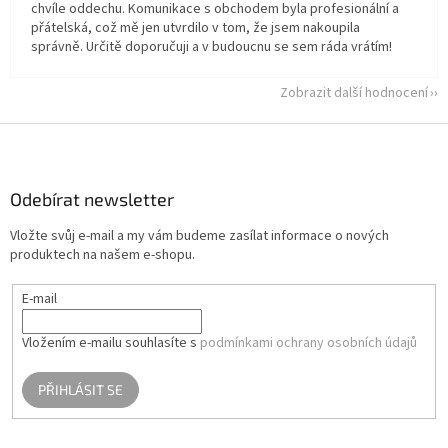
chvíle oddechu. Komunikace s obchodem byla profesionální a
přátelská, což mě jen utvrdilo v tom, že jsem nakoupila
správně. Určitě doporučuji a v budoucnu se sem ráda vrátím!
Zobrazit další hodnocení
Z
á
p
a
Odebírat newsletter
t
Vložte svůj e-mail a my vám budeme zasílat informace o nových
í
produktech na našem e-shopu.
E-mail
Vložením e-mailu souhlasíte s
podmínkami ochrany osobních údajů
PŘIHLÁSIT SE