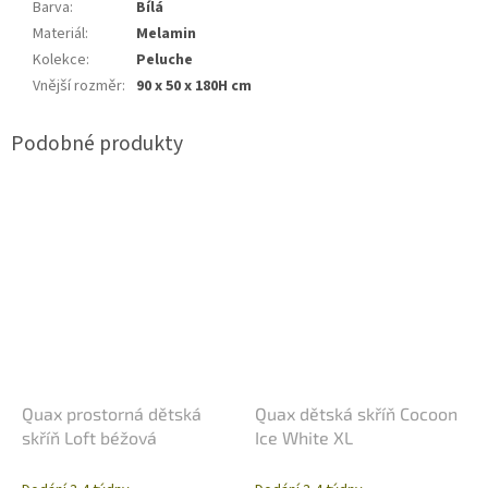
Barva
:
Bílá
Materiál
:
Melamin
Kolekce
:
Peluche
Vnější rozměr
:
90 x 50 x 180H cm
Quax prostorná dětská
Quax dětská skříň Cocoon
skříň Loft béžová
Ice White XL