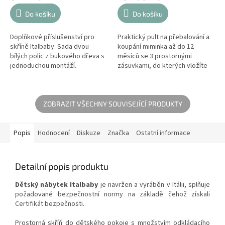
Do košíku
Do košíku
Doplňkové příslušenství pro
Praktický pult na přebalování a
skříně Italbaby. Sada dvou
koupání miminka až do 12
bílých polic z bukového dřeva s
měsíců se 3 prostornými
jednoduchou montáží.
zásuvkami, do kterých vložíte
všechny potřebné věci Vašeho
miminka. Přebalovací pult na...
ZOBRAZIT VŠECHNY SOUVISEJÍCÍ PRODUKTY
Popis
Hodnocení
Diskuze
Značka
Ostatní informace
Detailní popis produktu
Dětský nábytek Italbaby
je navržen a vyráběn v Itálii, splňuje
požadované bezpečnostní normy na základě čehož získali
Certifikát bezpečnosti.
Prostorná skříň do dětského pokoje s množstvím odkládacího