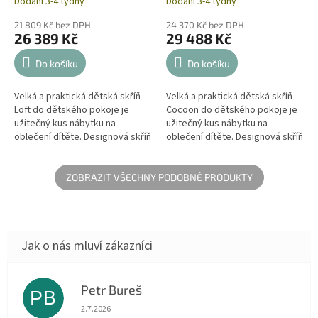
Dodání 3-4 týdny
Dodání 3-4 týdny
21 809 Kč bez DPH
24 370 Kč bez DPH
26 389 Kč
29 488 Kč
Do košíku
Do košíku
Velká a praktická dětská skříň
Velká a praktická dětská skříň
Loft do dětského pokoje je
Cocoon do dětského pokoje je
užitečný kus nábytku na
užitečný kus nábytku na
oblečení dítěte. Designová skříň
oblečení dítěte. Designová skříň
pro děti se spoustou úložného
pro děti se spoustou úložného
prostoru a vnitřními mobilními...
prostoru a vnitřními mobilními...
ZOBRAZIT VŠECHNY PODOBNÉ PRODUKTY
Petr Bureš
PB
Hodnocení obchodu je 1 z 5 hvězdiček.
2.7.2026