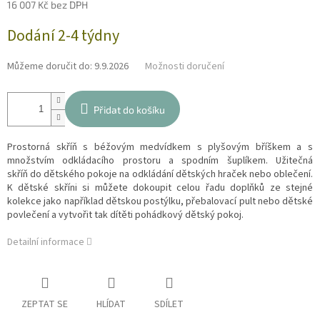
16 007 Kč bez DPH
Měrná
Dodání 2-4 týdny
cena:
Můžeme doručit do:
9.9.2026
Možnosti doručení
Přidat do košíku
Prostorná skříň s béžovým medvídkem s plyšovým bříškem a s
množstvím odkládacího prostoru a spodním šuplíkem. Užitečná
skříň do dětského pokoje na odkládání dětských hraček nebo oblečení.
K dětské skříni si můžete dokoupit celou řadu doplňků ze stejné
kolekce jako například dětskou postýlku, přebalovací pult nebo dětské
povlečení a vytvořit tak dítěti pohádkový dětský pokoj.
Detailní informace
ZEPTAT SE
HLÍDAT
SDÍLET