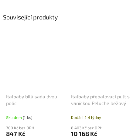
Související produkty
Italbaby bílá sada dvou
Italbaby přebalovací pult s
polic
vaničkou Peluche béžový
Skladem
(1 ks)
Dodání 2-4 týdny
700 Kč bez DPH
8 403 Kč bez DPH
847 Kč
10 168 Kč