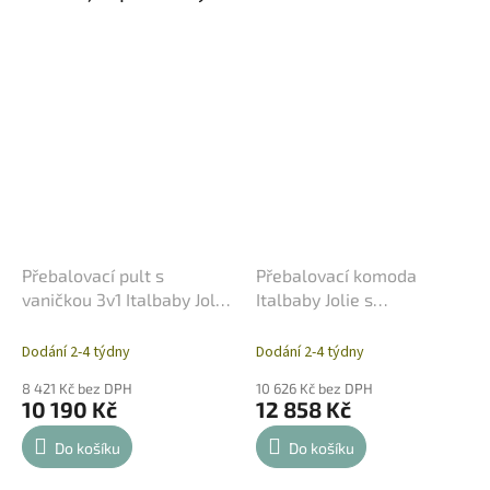
Přebalovací pult s
Přebalovací komoda
vaničkou 3v1 Italbaby Jolie
Italbaby Jolie s
s medvídkem – Choco
medvídkem – Choco
Dodání 2-4 týdny
Dodání 2-4 týdny
8 421 Kč bez DPH
10 626 Kč bez DPH
10 190 Kč
12 858 Kč
Do košíku
Do košíku