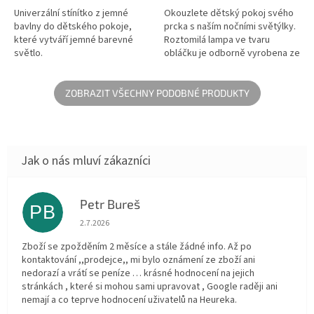
Univerzální stínítko z jemné
Okouzlete dětský pokoj svého
bavlny do dětského pokoje,
prcka s naším nočními světýlky.
které vytváří jemné barevné
Roztomilá lampa ve tvaru
světlo.
obláčku je odborně vyrobena ze
100% překližky, která vyzařuje
jemné a uklidňující světlo,...
ZOBRAZIT VŠECHNY PODOBNÉ PRODUKTY
Petr Bureš
PB
Hodnocení obchodu je 1 z 5 hvězdiček.
2.7.2026
Zboží se zpožděním 2 měsíce a stále žádné info. Až po
kontaktování ,,prodejce,, mi bylo oznámení ze zboží ani
nedorazí a vrátí se peníze … krásné hodnocení na jejich
stránkách , které si mohou sami upravovat , Google raději ani
nemají a co teprve hodnocení uživatelů na Heureka.