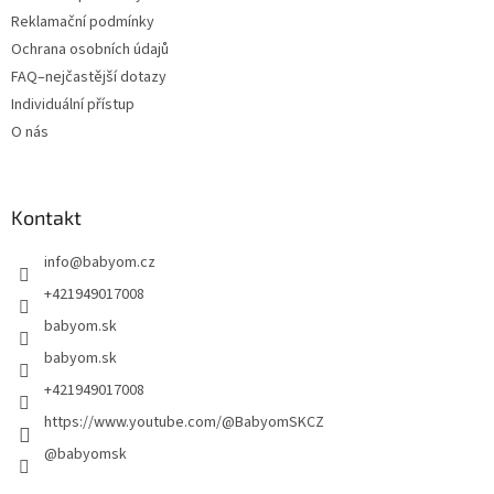
Reklamační podmínky
Ochrana osobních údajů
FAQ–nejčastější dotazy
Individuální přístup
O nás
Kontakt
info
@
babyom.cz
+421949017008
babyom.sk
babyom.sk
+421949017008
https://www.youtube.com/@BabyomSKCZ
@babyomsk