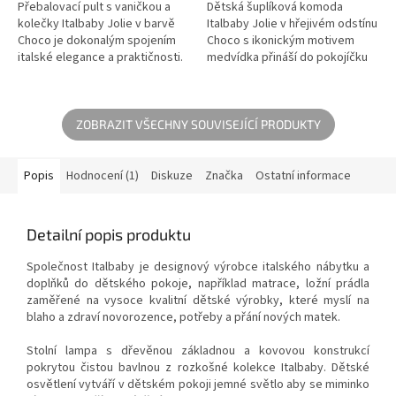
Přebalovací pult s vaničkou a
Dětská šuplíková komoda
kolečky Italbaby Jolie v barvě
Italbaby Jolie v hřejivém odstínu
Choco je dokonalým spojením
Choco s ikonickým motivem
italské elegance a praktičnosti.
medvídka přináší do pokojíčku
Tento multifunkční pomocník s
italskou eleganci a bohatý
ikonickým motivem...
úložný prostor. Tato
designová...
ZOBRAZIT VŠECHNY SOUVISEJÍCÍ PRODUKTY
Popis
Hodnocení (1)
Diskuze
Značka
Ostatní informace
Detailní popis produktu
Společnost Italbaby je designový výrobce italského nábytku a
doplňků do dětského pokoje, například matrace, ložní prádla
zaměřené na vysoce kvalitní dětské výrobky, které myslí na
blaho a zdraví novorozence, potřeby a přání nových matek.
Stolní lampa s dřevěnou základnou a kovovou konstrukcí
pokrytou čistou bavlnou z rozkošné kolekce Italbaby. Dětské
osvětlení vytváří v dětském pokoji jemné světlo aby se miminko