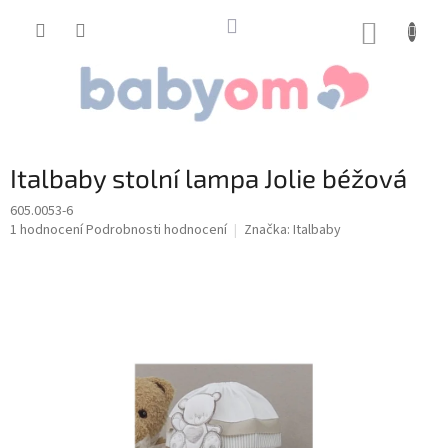
Přejít
na
NÁKUP
obsah
KOŠÍK
Italbaby stolní lampa Jolie béžová
605.0053-6
Průměrné
1 hodnocení
Podrobnosti hodnocení
Značka:
Italbaby
hodnocení
produktu
je
5,0
z
5
hvězdiček.