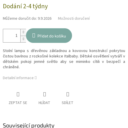
Měrná
Dodání 2-4 týdny
cena:
Můžeme doručit do:
9.9.2026
Možnosti doručení
Přidat do košíku
Stolní lampa s dřevěnou základnou a kovovou konstrukcí pokrytou
čistou bavlnou z rozkošné kolekce Italbaby. Dětské osvětlení vytváří v
dětském pokoji jemné světlo aby se miminko cítili v bezpečí a
chráněné.
Detailní informace
ZEPTAT SE
HLÍDAT
SDÍLET
Související produkty