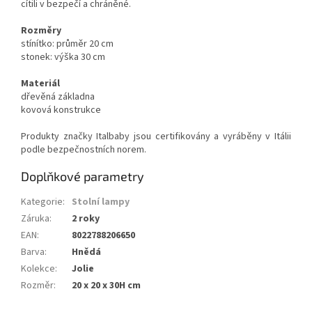
cítili v bezpečí a chráněné.
Rozměry
stínítko: průměr 20 cm
stonek: výška 30 cm
Materiál
dřevěná základna
kovová konstrukce
Produkty značky Italbaby jsou certifikovány a vyráběny v Itálii
podle bezpečnostních norem.
Doplňkové parametry
Kategorie
:
Stolní lampy
Záruka
:
2 roky
EAN
:
8022788206650
Barva
:
Hnědá
Kolekce
:
Jolie
Rozměr
:
20 x 20 x 30H cm