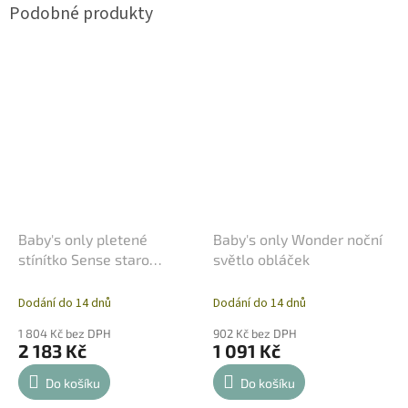
Baby's only pletené
Baby's only Wonder noční
stínítko Sense staro
světlo obláček
růžové
Dodání do 14 dnů
Dodání do 14 dnů
1 804 Kč bez DPH
902 Kč bez DPH
2 183 Kč
1 091 Kč
Do košíku
Do košíku