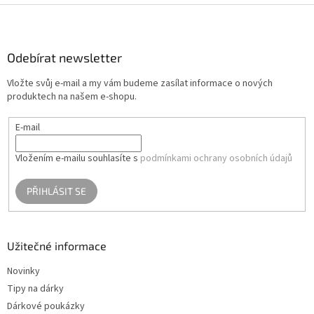
Z
á
p
a
Odebírat newsletter
t
Vložte svůj e-mail a my vám budeme zasílat informace o nových
í
produktech na našem e-shopu.
E-mail
Vložením e-mailu souhlasíte s
podmínkami ochrany osobních údajů
PŘIHLÁSIT SE
Užitečné informace
Novinky
Tipy na dárky
Dárkové poukázky