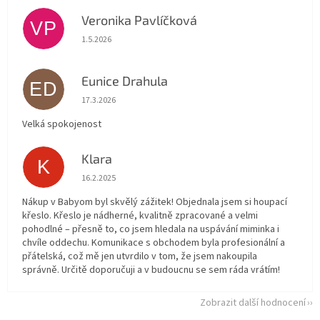
Veronika Pavlíčková
VP
Hodnocení obchodu je 5 z 5 hvězdiček.
1.5.2026
Eunice Drahula
ED
Hodnocení obchodu je 5 z 5 hvězdiček.
17.3.2026
Velká spokojenost
Klara
K
Hodnocení obchodu je 5 z 5 hvězdiček.
16.2.2025
Nákup v Babyom byl skvělý zážitek! Objednala jsem si houpací
křeslo. Křeslo je nádherné, kvalitně zpracované a velmi
pohodlné – přesně to, co jsem hledala na uspávání miminka i
chvíle oddechu. Komunikace s obchodem byla profesionální a
přátelská, což mě jen utvrdilo v tom, že jsem nakoupila
správně. Určitě doporučuji a v budoucnu se sem ráda vrátím!
Zobrazit další hodnocení