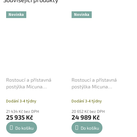
Novinka
Novinka
Rostoucí a přístavná
Rostoucí a přístavná
postýlka Micuna
postýlka Micuna
Converbaby 12v1 - bílo
Converbaby 12v1 - pŕírodní
přírodní
Dodání 3-4 týdny
Dodání 3-4 týdny
21 434 Kč bez DPH
20 652 Kč bez DPH
25 935 Kč
24 989 Kč
Do košíku
Do košíku