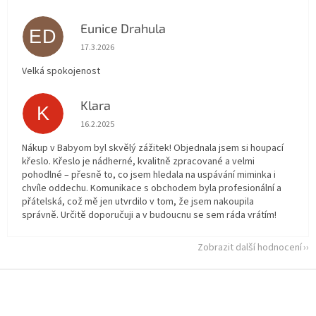
Eunice Drahula
ED
Hodnocení obchodu je 5 z 5 hvězdiček.
17.3.2026
Velká spokojenost
Klara
K
Hodnocení obchodu je 5 z 5 hvězdiček.
16.2.2025
Nákup v Babyom byl skvělý zážitek! Objednala jsem si houpací
křeslo. Křeslo je nádherné, kvalitně zpracované a velmi
pohodlné – přesně to, co jsem hledala na uspávání miminka i
chvíle oddechu. Komunikace s obchodem byla profesionální a
přátelská, což mě jen utvrdilo v tom, že jsem nakoupila
správně. Určitě doporučuji a v budoucnu se sem ráda vrátím!
Zobrazit další hodnocení
Z
á
p