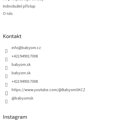
Individuální přístup
O nás
Kontakt
info
@
babyom.cz
+421949017008
babyom.sk
babyom.sk
+421949017008
https://www.youtube.com/@BabyomSKCZ
@babyomsk
Instagram