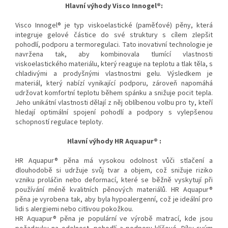
Hlavní výhody Visco Innogel®:
Visco Innogel® je typ viskoelastické (paměťové) pěny, která
integruje gelové částice do své struktury s cílem zlepšit
pohodlí, podporu a termoregulaci. Tato inovativní technologie je
navržena tak, aby kombinovala tlumící vlastnosti
viskoelastického materiálu, který reaguje na teplotu a tlak těla, s
chladivými a prodyšnými vlastnostmi gelu. Výsledkem je
materiál, který nabízí vynikající podporu, zároveň napomáhá
udržovat komfortní teplotu během spánku a snižuje pocit tepla.
Jeho unikátní vlastnosti dělají z něj oblíbenou volbu pro ty, kteří
hledají optimální spojení pohodlí a podpory s vylepšenou
schopností regulace teploty.
Hlavní výhody HR Aquapur® :
HR Aquapur® pěna má vysokou odolnost vůči stlačení a
dlouhodobě si udržuje svůj tvar a objem, což snižuje riziko
vzniku proláčin nebo deformací, které se běžně vyskytují při
používání méně kvalitních pěnových materiálů. HR Aquapur®
pěna je vyrobena tak, aby byla hypoalergenní, což je ideální pro
lidi s alergiemi nebo citlivou pokožkou.
HR Aquapur® pěna je populární ve výrobě matrací, kde jsou