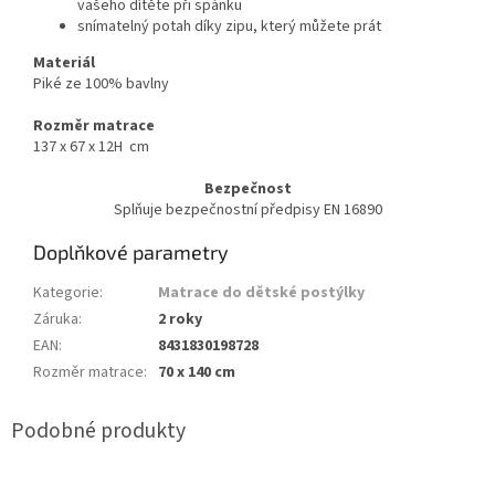
vašeho dítěte při spánku
snímatelný potah díky zipu, který můžete prát
Materiál
Piké ze 100% bavlny
Rozměr matrace
137 x 67 x 12H cm
Bezpečnost
Splňuje bezpečnostní předpisy EN 16890
Doplňkové parametry
Kategorie
:
Matrace do dětské postýlky
Záruka
:
2 roky
EAN
:
8431830198728
Rozměr matrace
:
70 x 140 cm