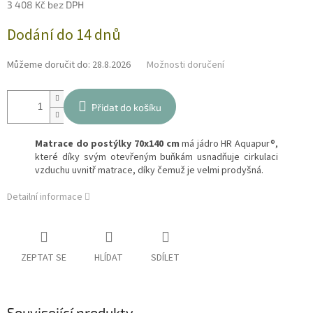
3 408 Kč bez DPH
Měrná
Dodání do 14 dnů
cena:
Můžeme doručit do:
28.8.2026
Možnosti doručení
Přidat do košíku
Matrace do postýlky 70x140 cm
má jádro HR Aquapur®,
které díky svým otevřeným buňkám usnadňuje cirkulaci
vzduchu uvnitř matrace, díky čemuž je velmi prodyšná.
Detailní informace
ZEPTAT SE
HLÍDAT
SDÍLET
Související produkty