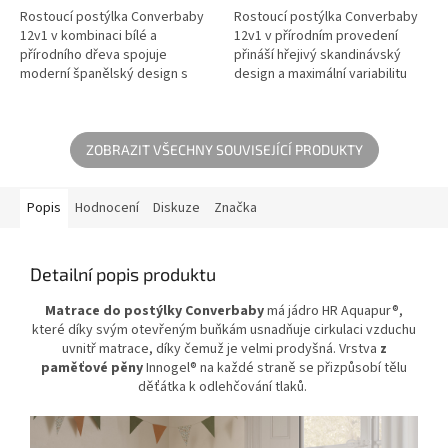
Rostoucí postýlka Converbaby
Rostoucí postýlka Converbaby
12v1 v kombinaci bílé a
12v1 v přírodním provedení
přírodního dřeva spojuje
přináší hřejivý skandinávský
moderní španělský design s
design a maximální variabilitu
maximální variabilitou. 🛏️
pro celou rodinu. 🛏️ Unikátní
Unikátní systém 12 funkcí ve 3
systém 12 funkcí ve 3...
velikostech...
ZOBRAZIT VŠECHNY SOUVISEJÍCÍ PRODUKTY
Popis
Hodnocení
Diskuze
Značka
Detailní popis produktu
Matrace do postýlky Converbaby
má jádro HR Aquapur®,
které díky svým otevřeným buňkám usnadňuje cirkulaci vzduchu
uvnitř matrace, díky čemuž je velmi prodyšná. Vrstva
z
paměťové pěny
Innogel® na každé straně se přizpůsobí tělu
děťátka k odlehčování tlaků.