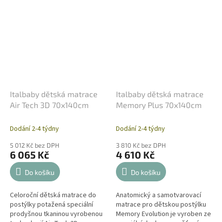
Italbaby dětská matrace
Italbaby dětská matrace
Air Tech 3D 70x140cm
Memory Plus 70x140cm
Dodání 2-4 týdny
Dodání 2-4 týdny
5 012 Kč bez DPH
3 810 Kč bez DPH
6 065 Kč
4 610 Kč
Do košíku
Do košíku
Celoroční dětská matrace do
Anatomický a samotvarovací
postýlky potažená speciální
matrace pro dětskou postýlku
prodyšnou tkaninou vyrobenou
Memory Evolution je vyroben ze