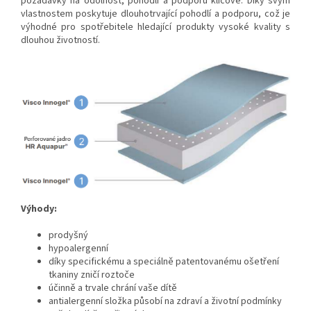
požadavky na odolnost, pohodlí a podporu klíčové. Díky svým
vlastnostem poskytuje dlouhotrvající pohodlí a podporu, což je
výhodné pro spotřebitele hledající produkty vysoké kvality s
dlouhou životností.
Výhody:
prodyšný
hypoalergenní
díky specifickému a speciálně patentovanému ošetření
tkaniny zničí roztoče
účinně a trvale chrání vaše dítě
antialergenní složka působí na zdraví a životní podmínky