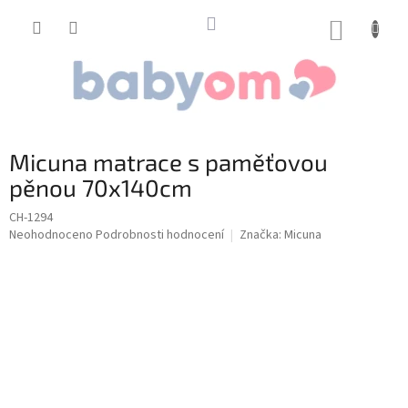
Přejít
na
NÁKUP
obsah
KOŠÍK
Micuna matrace s paměťovou
pěnou 70x140cm
CH-1294
Průměrné
Neohodnoceno
Podrobnosti hodnocení
Značka:
Micuna
hodnocení
produktu
je
0,0
z
5
hvězdiček.