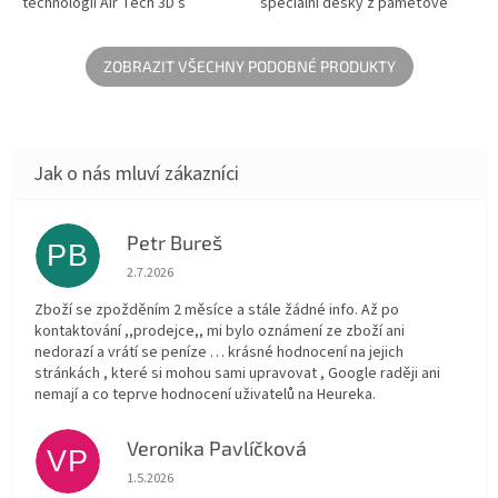
technologií Air Tech 3D s
speciální desky z paměťové
voštinovou strukturou, která
pěny spojené s pevnou
uvnitř vytváří vzduchovou
podpůrnou deskou z
mezeru a...
expandované...
ZOBRAZIT VŠECHNY PODOBNÉ PRODUKTY
Petr Bureš
PB
Hodnocení obchodu je 1 z 5 hvězdiček.
2.7.2026
Zboží se zpožděním 2 měsíce a stále žádné info. Až po
kontaktování ,,prodejce,, mi bylo oznámení ze zboží ani
nedorazí a vrátí se peníze … krásné hodnocení na jejich
stránkách , které si mohou sami upravovat , Google raději ani
nemají a co teprve hodnocení uživatelů na Heureka.
Veronika Pavlíčková
VP
Hodnocení obchodu je 5 z 5 hvězdiček.
1.5.2026