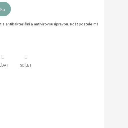
íku
m
s antibakteriální a antivirovou úpravou. Rošt postele má
LÍDAT
SDÍLET