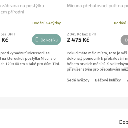
 zábrana na postýlku
Micuna přebalovací pult na p
cm přírodní
Dodání 2-4 týdny
Dodání 3
č bez DPH
2 045 Kč bez DPH
 Kč
2 475 Kč
Do košíku
D
 proti vypadnutí Micussori lze
Pokud máte málo místa, toto je váš
t na kteroukoli postýlku Micuna o
dokonalý pomocník k přebalování 
h 120 x 60 cm a také pro dům Tipi.
během prvních měsíců. S volitelným
příslušenstvím pro přebalování mů
přeměnit svoji postýlku...
Šedé hvězdy
Béžové kuličky
Dop