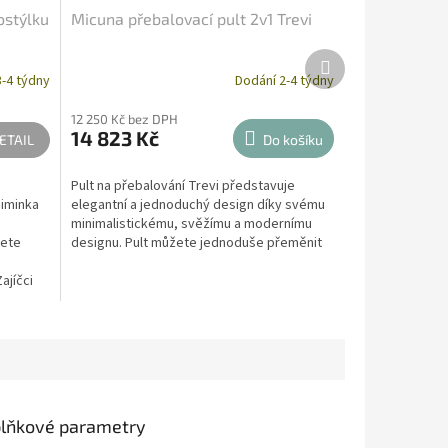
ostýlku
Micuna přebalovací pult 2v1 Trevi
Další
produkt
-4 týdny
Dodání 2-4 týdny
12 250 Kč bez DPH
14 823 Kč
ETAIL
Do košíku
Pult na přebalování Trevi představuje
miminka
elegantní a jednoduchý design díky svému
minimalistickému, svěžímu a modernímu
žete
designu. Pult můžete jednoduše přeměnit
na komodu...
Zajíčci
lňkové parametry