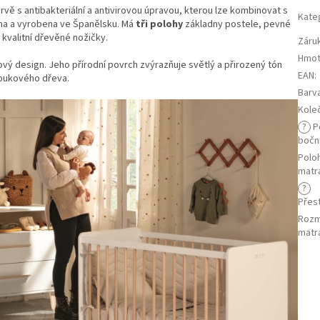
arvě s antibakteriální a antivirovou úpravou, kterou lze kombinovat s
Kate
ena a vyrobena ve Španělsku. Má
tři polohy
základny postele, pevné
 kvalitní dřevěné nožičky.
Záru
Hmot
dový design. Jeho přírodní povrch zvýrazňuje světlý a přirozený tón
EAN
:
bukového dřeva.
Barv
Kole
?
P
bočn
Polo
matr
?
Přest
Roz
matr