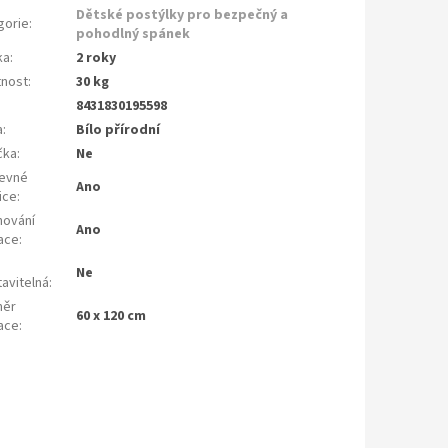
Dětské postýlky pro bezpečný a
gorie
:
pohodlný spánek
ka
:
2 roky
nost
:
30 kg
8431830195598
a
:
Bílo přírodní
čka
:
Ne
evné
Ano
ice
:
hování
Ano
ace
:
Ne
avitelná
:
měr
60 x 120 cm
ace
: