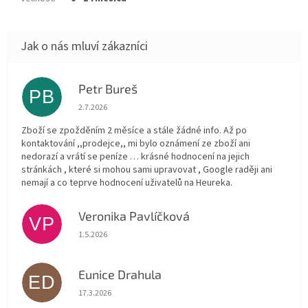
Petr Bureš
PB
Hodnocení obchodu je 1 z 5 hvězdiček.
2.7.2026
Zboží se zpožděním 2 měsíce a stále žádné info. Až po
kontaktování ,,prodejce,, mi bylo oznámení ze zboží ani
nedorazí a vrátí se peníze … krásné hodnocení na jejich
stránkách , které si mohou sami upravovat , Google raději ani
nemají a co teprve hodnocení uživatelů na Heureka.
Veronika Pavlíčková
VP
Hodnocení obchodu je 5 z 5 hvězdiček.
1.5.2026
Eunice Drahula
ED
Hodnocení obchodu je 5 z 5 hvězdiček.
17.3.2026