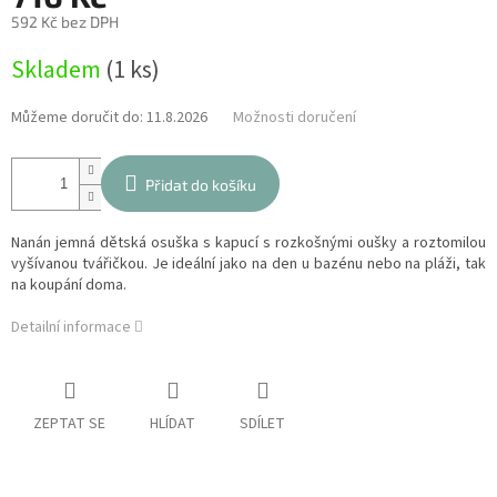
592 Kč bez DPH
Měrná
Skladem
(1 ks)
cena:
Můžeme doručit do:
11.8.2026
Možnosti doručení
Přidat do košíku
Nanán jemná dětská osuška s kapucí s rozkošnými oušky a roztomilou
vyšívanou tvářičkou. Je ideální jako na den u bazénu nebo na pláži, tak
na koupání doma.
Detailní informace
ZEPTAT SE
HLÍDAT
SDÍLET