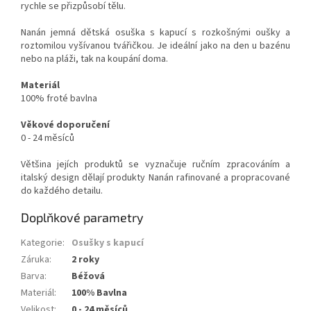
rychle se přizpůsobí tělu.
Nanán jemná dětská osuška s kapucí s rozkošnými oušky a
roztomilou vyšívanou tvářičkou. Je ideální jako na den u bazénu
nebo na pláži, tak na koupání doma.
Materiál
100% froté bavlna
Věkové doporučení
0 - 24 měsíců
Většina jejích produktů se vyznačuje ručním zpracováním a
italský design dělají produkty Nanán rafinované a propracované
do každého detailu.
Doplňkové parametry
Kategorie
:
Osušky s kapucí
Záruka
:
2 roky
Barva
:
Béžová
Materiál
:
100% Bavlna
Velikost
:
0 - 24 měsíců