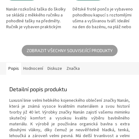
Nanán rozkošná taška do školky
Dětské froté pončo je vybaveno
se skládá z měkkého ručníku a
pohodlnou kapucí s roztomilými
pohodlné tašky na předměty.
ušima a vyšívanou tváří. Ideální
Ručník je vybaven praktickým
na den do bazénu, na pláž nebo
ouškem na jednoduché
do koupele na doma. Dětská
zavěšení a kapsa je vybavena
plážová osuška s kapucí.
šňůrkou...
ZOBRAZIT VŠECHNY SOUVISEJÍCÍ PRODUKTY
Popis
Hodnocení
Diskuze
Značka
Detailní popis produktu
Luxusní linie velmi hebkého kojeneckého oblečení značky Nanán,
která je známá vysoce kvalitním materiálem a svou historií
tvorby již 40 let. Výrobky značky Nanán zajistí vašemu miminku
skutečný komfort a vysokou kvalitu výběru bavlněného
materiálu. K výrobě je používána organická bavlna s extra
dlouhými vlákny, díky čemuž je neuvěřitelně hladká, tenká,
lehoučká a zároveň velmi pevná. Má delší trvanlivost a velmi