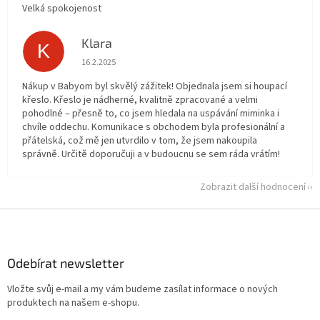
Velká spokojenost
Klara
K
Hodnocení obchodu je 5 z 5 hvězdiček.
16.2.2025
Nákup v Babyom byl skvělý zážitek! Objednala jsem si houpací
křeslo. Křeslo je nádherné, kvalitně zpracované a velmi
pohodlné – přesně to, co jsem hledala na uspávání miminka i
chvíle oddechu. Komunikace s obchodem byla profesionální a
přátelská, což mě jen utvrdilo v tom, že jsem nakoupila
správně. Určitě doporučuji a v budoucnu se sem ráda vrátím!
Zobrazit další hodnocení
Z
á
p
a
Odebírat newsletter
t
Vložte svůj e-mail a my vám budeme zasílat informace o nových
í
produktech na našem e-shopu.