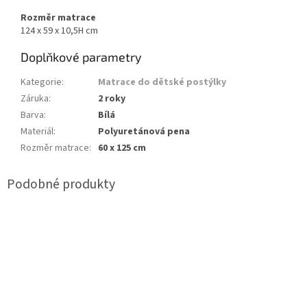
Rozměr matrace
124 x 59 x 10,5H cm
Doplňkové parametry
Kategorie
:
Matrace do dětské postýlky
Záruka
:
2 roky
Barva
:
Bílá
Materiál
:
Polyuretánová pena
Rozměr matrace
:
60 x 125 cm