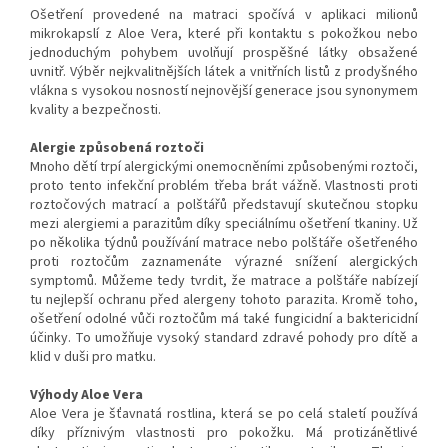
Ošetření provedené na matraci spočívá v aplikaci milionů
mikrokapslí z Aloe Vera, které při kontaktu s pokožkou nebo
jednoduchým pohybem uvolňují prospěšné látky obsažené
uvnitř. Výběr nejkvalitnějších látek a vnitřních listů z prodyšného
vlákna s vysokou nosností nejnovější generace jsou synonymem
kvality a bezpečnosti.
Alergie způsobená roztoči
Mnoho dětí trpí alergickými onemocněními způsobenými roztoči,
proto tento infekční problém třeba brát vážně. Vlastnosti proti
roztočových matrací a polštářů představují skutečnou stopku
mezi alergiemi a parazitům díky speciálnímu ošetření tkaniny. Už
po několika týdnů používání matrace nebo polštáře ošetřeného
proti roztočům zaznamenáte výrazné snížení alergických
symptomů. Můžeme tedy tvrdit, že matrace a polštáře nabízejí
tu nejlepší ochranu před alergeny tohoto parazita. Kromě toho,
ošetření odolné vůči roztočům má také fungicidní a baktericidní
účinky. To umožňuje vysoký standard zdravé pohody pro dítě a
klid v duši pro matku.
Výhody Aloe Vera
Aloe Vera je šťavnatá rostlina, která se po celá staletí používá
díky příznivým vlastnosti pro pokožku. Má protizánětlivé