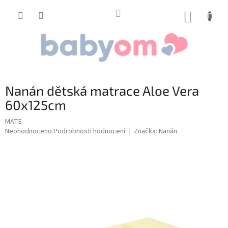
Přejít
na
NÁKUP
obsah
KOŠÍK
Nanán dětská matrace Aloe Vera
60x125cm
MATE
Průměrné
Neohodnoceno
Podrobnosti hodnocení
Značka:
Nanán
hodnocení
produktu
je
0,0
z
5
hvězdiček.