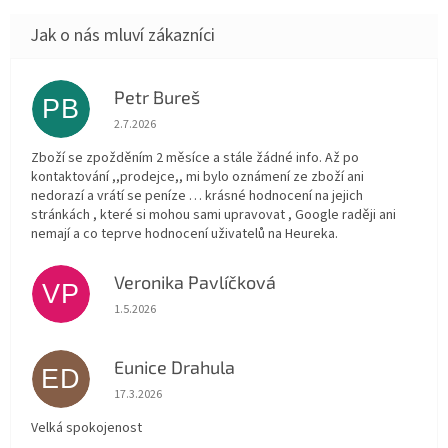
Petr Bureš
PB
Hodnocení obchodu je 1 z 5 hvězdiček.
2.7.2026
Zboží se zpožděním 2 měsíce a stále žádné info. Až po
kontaktování ,,prodejce,, mi bylo oznámení ze zboží ani
nedorazí a vrátí se peníze … krásné hodnocení na jejich
stránkách , které si mohou sami upravovat , Google raději ani
nemají a co teprve hodnocení uživatelů na Heureka.
Veronika Pavlíčková
VP
Hodnocení obchodu je 5 z 5 hvězdiček.
1.5.2026
Eunice Drahula
ED
Hodnocení obchodu je 5 z 5 hvězdiček.
17.3.2026
Velká spokojenost