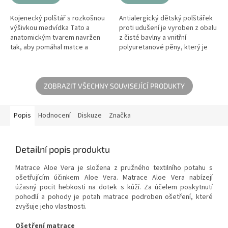
Kojenecký polštář s rozkošnou
Antialergický dětský polštářek
výšivkou medvídka Tato a
proti udušení je vyroben z obalu
anatomickým tvarem navržen
z čisté bavlny a vnitřní
tak, aby pomáhal matce a
polyuretanové pěny, který je
poskytoval jí úlevu při krmení
vhodný i pro velmi malé děti.
dítěte. Díky svému
Zvyšuje bezpečnost Vašeho...
asimetrickému tvaru...
ZOBRAZIT VŠECHNY SOUVISEJÍCÍ PRODUKTY
Popis
Hodnocení
Diskuze
Značka
Detailní popis produktu
Matrace Aloe Vera je složena z pružného textilního potahu s
ošetřujícím účinkem Aloe Vera. Matrace Aloe Vera nabízejí
úžasný pocit hebkosti na dotek s kůží. Za účelem poskytnutí
pohodlí a pohody je potah matrace podroben ošetření, které
zvyšuje jeho vlastnosti.
Ošetření matrace