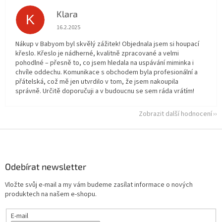
Klara
K
Hodnocení obchodu je 5 z 5 hvězdiček.
16.2.2025
Nákup v Babyom byl skvělý zážitek! Objednala jsem si houpací
křeslo. Křeslo je nádherné, kvalitně zpracované a velmi
pohodlné – přesně to, co jsem hledala na uspávání miminka i
chvíle oddechu. Komunikace s obchodem byla profesionální a
přátelská, což mě jen utvrdilo v tom, že jsem nakoupila
správně. Určitě doporučuji a v budoucnu se sem ráda vrátím!
Zobrazit další hodnocení
Z
á
p
a
Odebírat newsletter
t
Vložte svůj e-mail a my vám budeme zasílat informace o nových
í
produktech na našem e-shopu.
E-mail