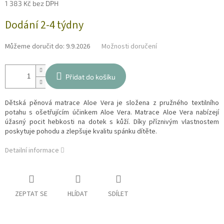
1 383 Kč bez DPH
Měrná
Dodání 2-4 týdny
cena:
Můžeme doručit do:
9.9.2026
Možnosti doručení
Přidat do košíku
Dětská pěnová matrace Aloe Vera je složena z pružného textilního
potahu s ošetřujícím účinkem Aloe Vera. Matrace Aloe Vera nabízejí
úžasný pocit hebkosti na dotek s kůží. Díky příznivým vlastnostem
poskytuje pohodu a zlepšuje kvalitu spánku dítěte.
Detailní informace
ZEPTAT SE
HLÍDAT
SDÍLET