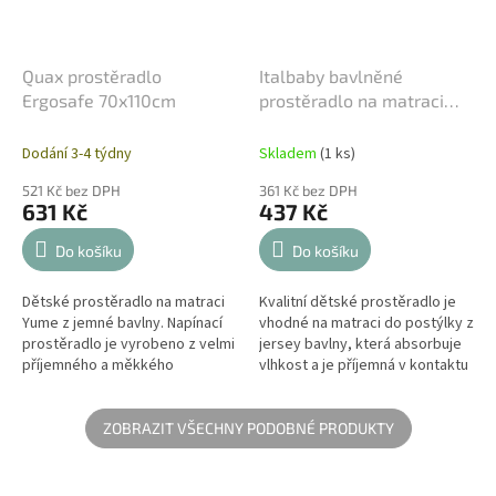
Quax prostěradlo
Italbaby bavlněné
Ergosafe 70x110cm
prostěradlo na matraci
Pipi No 63x125cm
Dodání 3-4 týdny
Skladem
(1 ks)
521 Kč bez DPH
361 Kč bez DPH
631 Kč
437 Kč
Do košíku
Do košíku
Dětské prostěradlo na matraci
Kvalitní dětské prostěradlo je
Yume z jemné bavlny. Napínací
vhodné na matraci do postýlky z
prostěradlo je vyrobeno z velmi
jersey bavlny, která absorbuje
příjemného a měkkého
vlhkost a je příjemná v kontaktu
materiálu, který má
s kůží. Napínací prostěradlo je
antibakteriální a protialergení
vyrobeno z velmi...
účinky.
ZOBRAZIT VŠECHNY PODOBNÉ PRODUKTY