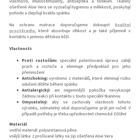
vlastnosti, imunostimulanty, antiseptika a tonikum. Tkaniny
ošetřené Aloe Vera se vyznačují hygienou a měkkostí, poskytují
pohodu a zlepšují kvalitu spánku.
Na ochranu matrace doporučujeme dokoupit
kvalitní
prostěradlo
, které absorbuje vlhkost a je také příjemně v
kontaktu s jemnou dětskou kůží.
Vlastnosti:
Proti roztočům:
speciální patentovaná úprava zabíjí
prach a roztoče a eliminuje předpoklad pro jeho
přemnožení
Antichoking:
vyrobeno z materiálů, které eliminují riziko
udušení dítěte během spánku
Antialergický:
ani nejjemnější pokožka nevykazuje
žádnou reakci při kontaktu s touto speciální tkaninou
Omyvatelný:
aby se zachovaly vlastnosti tohoto
výrobku, snímatelný obal doporučujeme prát jen ručně. V
případě potřeby je třeba upřednostnit chemické čištění
Materiál
vnitřní materiál: polyuretanová pěna
vnější látka: z prošívané látky na zip ošetřená Aloe Vera