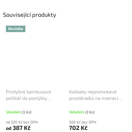
Související produkty
Novinka
Prodyšný bambusový
Italbaby nepromokavé
polštář do postýlky
prostěradlo na matraci
Italbaby Bamboo
Pipi flan 63x125cm
Skladem
(1 ks)
Skladem
(3 ks)
od 320 Kč bez DPH
580 Kč bez DPH
387 Kč
702 Kč
od