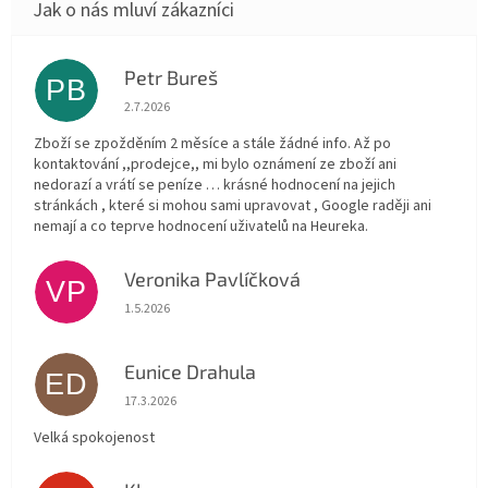
Petr Bureš
PB
Hodnocení obchodu je 1 z 5 hvězdiček.
2.7.2026
Zboží se zpožděním 2 měsíce a stále žádné info. Až po
kontaktování ,,prodejce,, mi bylo oznámení ze zboží ani
nedorazí a vrátí se peníze … krásné hodnocení na jejich
stránkách , které si mohou sami upravovat , Google raději ani
nemají a co teprve hodnocení uživatelů na Heureka.
Veronika Pavlíčková
VP
Hodnocení obchodu je 5 z 5 hvězdiček.
1.5.2026
Eunice Drahula
ED
Hodnocení obchodu je 5 z 5 hvězdiček.
17.3.2026
Velká spokojenost