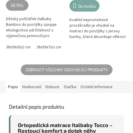
DETAIL
Do košíku
Dětský polštářek Italbaby
Kvalitní nepromokavé
Bamboo do postýlky spojuje
prostěradlo je vhodné na
ekologickou udržitelnost s
matraci do postýlky z jersey
výjimečnou jemností pro
bavlny, která absorbuje vlhkost
nejcitlivější pokožku. Výplň z
a je příjemná v kontaktu s kůží.
antialergenních vláken v
38x58x5(v) cm
38x58x7(v) cm
Napínací prostěradlo chrání
kombinaci s...
matraci...
ZOBRAZIT VŠECHNY SOUVISEJÍCÍ PRODUKTY
Popis
Hodnocení
Diskuze
Značka
Ostatní informace
Detailní popis produktu
Ortopedická matrace Italbaby Tocco –
Rostoucí komfort a dotek něhy