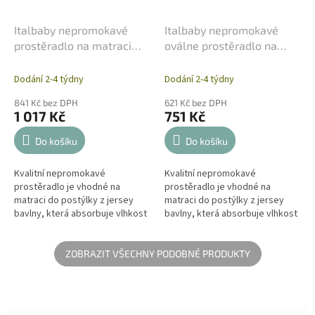
Italbaby nepromokavé
Italbaby nepromokavé
prostěradlo na matraci
oválne prostěradlo na
Pipi flan 70x140cm
matraci Pipi flan
62x125cm
Dodání 2-4 týdny
Dodání 2-4 týdny
841 Kč bez DPH
621 Kč bez DPH
1 017 Kč
751 Kč
Do košíku
Do košíku
Kvalitní nepromokavé
Kvalitní nepromokavé
prostěradlo je vhodné na
prostěradlo je vhodné na
matraci do postýlky z jersey
matraci do postýlky z jersey
bavlny, která absorbuje vlhkost
bavlny, která absorbuje vlhkost
a je příjemná v kontaktu s kůží.
a je příjemná v kontaktu s kůží.
Napínací prostěradlo chrání
Napínací prostěradlo chrání
matraci...
matraci...
ZOBRAZIT VŠECHNY PODOBNÉ PRODUKTY