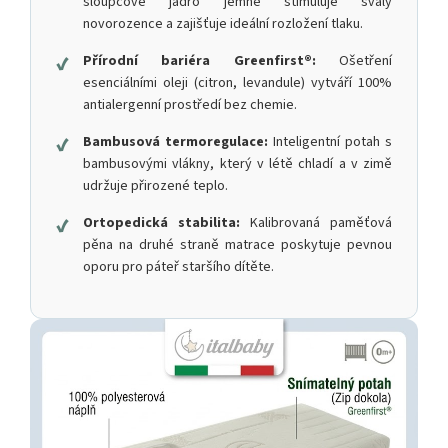
sloupcové jádro jemně stimuluje svaly
novorozence a zajišťuje ideální rozložení tlaku.
✔
Přírodní bariéra Greenfirst®:
Ošetření
esenciálními oleji (citron, levandule) vytváří 100%
antialergenní prostředí bez chemie.
✔
Bambusová termoregulace:
Inteligentní potah s
bambusovými vlákny, který v létě chladí a v zimě
udržuje přirozené teplo.
✔
Ortopedická stabilita:
Kalibrovaná paměťová
pěna na druhé straně matrace poskytuje pevnou
oporu pro páteř staršího dítěte.