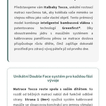
Představujeme vám
Italbaby Tocco
, unikátní rostoucí
matraci navrženou tak, aby kolébala vaše miminko se
stejnou něhou jako vaše vlastní objetí. Tento prémiový
model kombinuje
inteligentní bambusová vlákna
s
patentovanou technologií
Greenfirst®
. Díky
oboustrannému jádru s masážním systémem a
kalibrovanou paměťovou pěnou se matrace doslova
přizpůsobuje růstu dítěte, čímž zajišťuje dokonalé
prostředí pro zdravý vývoj páteře již od prvního dne.
Unikátní Double Face systém pro každou fázi
vývoje
Matrace Tocco roste spolu s vaším dítětem
. Na
rozdíl od běžných matrací nabízí dvě funkčně odlišné
strany.
Strana 1 (0m+)
využívá systém kalibrované
masáže se sloupcovou konstrukcí pro jemnou stimulaci