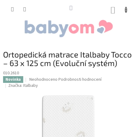
Přejít
na
NÁKUP
obsah
KOŠÍK
Ortopedická matrace Italbaby Tocco
– 63 x 125 cm (Evoluční systém)
010.2610
Průměrné
Neohodnoceno
Podrobnosti hodnocení
Novinka
hodnocení
Značka:
Italbaby
produktu
je
0,0
z
5
hvězdiček.