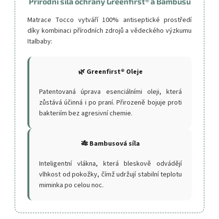
Přírodní síla ochrany Greenfirst® a Bambusu
Matrace Tocco vytváří 100% antiseptické prostředí
díky kombinaci přírodních zdrojů a vědeckého výzkumu
Italbaby:
🌿 Greenfirst® Oleje
Patentovaná úprava esenciálními oleji, která
zůstává účinná i po praní. Přirozeně bojuje proti
bakteriím bez agresivní chemie.
🎋 Bambusová síla
Inteligentní vlákna, která bleskově odvádějí
vlhkost od pokožky, čímž udržují stabilní teplotu
miminka po celou noc.