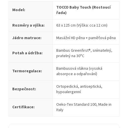
TOCCO Baby Touch (Rostoucí
Model:
řada)
Rozměry a výška:
63 x 125 cm (Výška: cca 12 cm)
Jádro matrace:
Masážní HD pěna + paměťová pěna
Bambus Greenfirst®, snímatelný,
Potah a údržba:
pratelný na 30°C
Bambusová vlákna (vysoká
Termoregulace:
absorpce a odpařování)
Ortopedická, antiseptická,
Bezpečnost:
hypoalergenní
Oeko-Tex Standard 100, Made in
Certifikace:
Italy