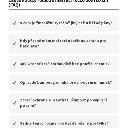
(FAQ)
✔
V čem je "masážní systém" jiný než u běžné pěny?
Kdy přesně mám matraci otočit na stranu pro
✔
batolata?
✔
Jak Greenfirst® chrání dítě bez použití chemie?
✔
Opravdu bambus pomáhá proti pocení miminek?
Ztratí ochrana Greenfirst účinnost po vyprání
✔
potahu?
✔
Sedne tento rozměr do každé běžné postýlky?