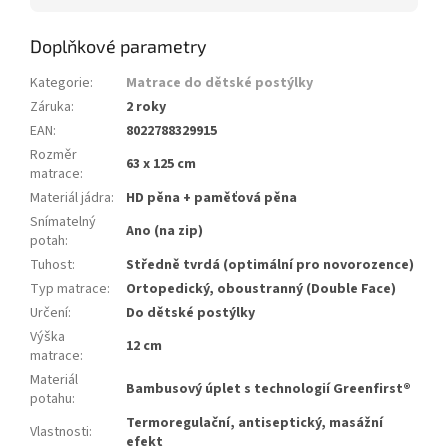
Doplňkové parametry
Kategorie
:
Matrace do dětské postýlky
Záruka
:
2 roky
EAN
:
8022788329915
Rozměr
63 x 125 cm
matrace
:
Materiál jádra
:
HD pěna + paměťová pěna
Snímatelný
Ano (na zip)
potah
:
Tuhost
:
Středně tvrdá (optimální pro novorozence)
Typ matrace
:
Ortopedický, oboustranný (Double Face)
Určení
:
Do dětské postýlky
Výška
12 cm
matrace
:
Materiál
Bambusový úplet s technologií Greenfirst®
potahu
:
Termoregulační, antiseptický, masážní
Vlastnosti
:
efekt