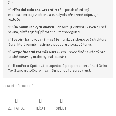
(2r+)
✅
Přírodní ochrana Greenfirst®
– potah ošetřený
esenciálními oleji z citronu a eukalyptu přirozeně odpuzuje
roztoče
✅
Síla bambusových vláken
– absorbují vlhkost 8x rychleji než
bavlna, čímž zajišťují přirozenou termoregulaci
✅
Systém kalibrované masáže
– unikátní sloupcová struktura
jádra, která jemně masíruje a podporuje svalový tonus
✅
Bezpečnostní rozměr 63x125 cm
– speciálně navržený pro
italské postýlky (Italbaby, Pali, Nanán)
👉
Komfort:
Špičková ortopedická podpora s certifikací Oeko-
Tex Standard 100 pro maximální pohodlí a zdravý růst.
Detailní informace
ZEPTAT SE
HLÍDAT
SDÍLET