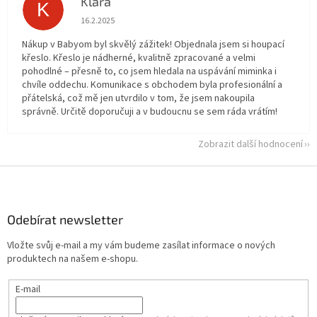
Klara
K
Hodnocení obchodu je 5 z 5 hvězdiček.
16.2.2025
Nákup v Babyom byl skvělý zážitek! Objednala jsem si houpací
křeslo. Křeslo je nádherné, kvalitně zpracované a velmi
pohodlné – přesně to, co jsem hledala na uspávání miminka i
chvíle oddechu. Komunikace s obchodem byla profesionální a
přátelská, což mě jen utvrdilo v tom, že jsem nakoupila
správně. Určitě doporučuji a v budoucnu se sem ráda vrátím!
Zobrazit další hodnocení
Z
á
p
a
Odebírat newsletter
t
Vložte svůj e-mail a my vám budeme zasílat informace o nových
í
produktech na našem e-shopu.
E-mail