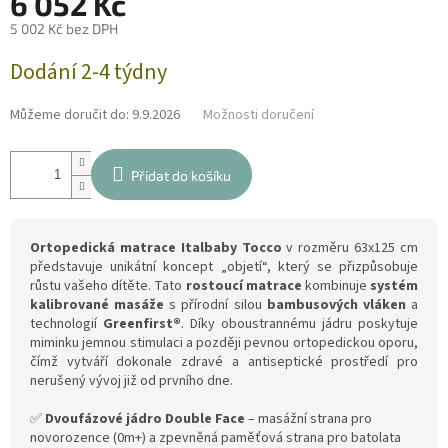
6 052 Kč
5 002 Kč bez DPH
Měrná
Dodání 2-4 týdny
cena:
Můžeme doručit do:
9.9.2026
Možnosti doručení
Přidat do košíku
Ortopedická matrace Italbaby Tocco
v rozměru 63x125 cm
představuje unikátní koncept „objetí“, který se přizpůsobuje
růstu vašeho dítěte. Tato
rostoucí matrace
kombinuje
systém
kalibrované masáže
s přírodní silou
bambusových vláken
a
technologií
Greenfirst®
. Díky oboustrannému jádru poskytuje
miminku jemnou stimulaci a později pevnou ortopedickou oporu,
čímž vytváří dokonale zdravé a antiseptické prostředí pro
nerušený vývoj již od prvního dne.
✅
Dvoufázové jádro Double Face
– masážní strana pro
novorozence (0m+) a zpevněná paměťová strana pro batolata