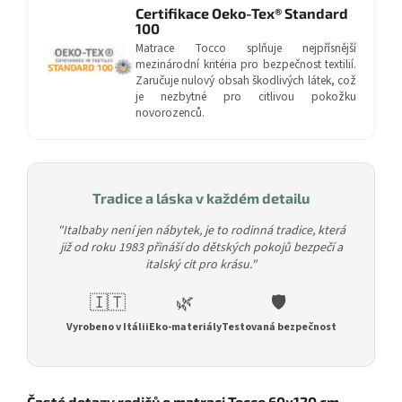
Certifikace Oeko-Tex® Standard
100
Matrace Tocco splňuje nejpřísnější
mezinárodní kritéria pro bezpečnost textilií.
Zaručuje nulový obsah škodlivých látek, což
je nezbytné pro citlivou pokožku
novorozenců.
Tradice a láska v každém detailu
"Italbaby není jen nábytek, je to rodinná tradice, která
již od roku 1983 přináší do dětských pokojů bezpečí a
italský cit pro krásu."
🇮🇹
🌿
🛡️
Vyrobeno v Itálii
Eko-materiály
Testovaná bezpečnost
Časté dotazy rodičů o matraci Tocco 60x120 cm