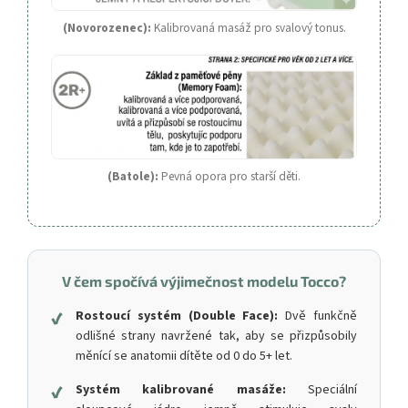
(Novorozenec):
Kalibrovaná masáž pro svalový tonus.
(Batole):
Pevná opora pro starší děti.
V čem spočívá výjimečnost modelu Tocco?
✔
Rostoucí systém (Double Face):
Dvě funkčně
odlišné strany navržené tak, aby se přizpůsobily
měnící se anatomii dítěte od 0 do 5+ let.
✔
Systém kalibrované masáže:
Speciální