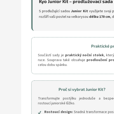
Kyo Junior Kit – prodlužovací sada
S prodlužující sadou
Junior Kit
využijete svoji
rozšíří vaši postel na velkorysou
délku 170 cm
, 
Praktické p
Součástí sady je
praktický noční stolek
, kter
ruce. Souprava také obsahuje
prodloužení pr
celou dobu spánku.
Proč si vybrat Junior Kit?
Transformujte postýlku jednoduše a bezp
rostoucí juniorské lůžko.
✔
Rostoucí design:
Snadná transformace post