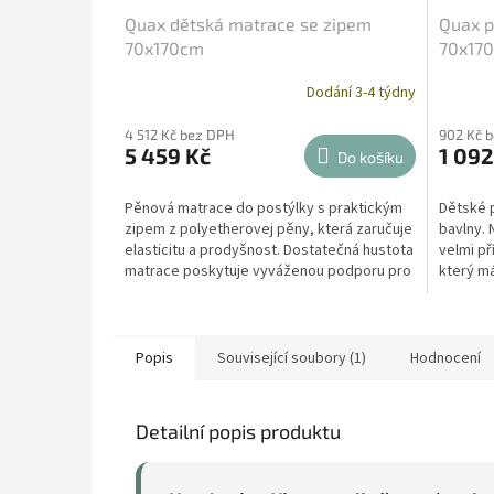
Quax dětská matrace se zipem
Quax p
70x170cm
70x17
Dodání 3-4 týdny
4 512 Kč bez DPH
902 Kč 
5 459 Kč
1 092
Do košíku
Pěnová matrace do postýlky s praktickým
Dětské p
zipem z polyetherovej pěny, která zaručuje
bavlny. 
elasticitu a prodyšnost. Dostatečná hustota
velmi p
matrace poskytuje vyváženou podporu pro
který má
vaše dítě.
účinky.
Popis
Související soubory (1)
Hodnocení
Detailní popis produktu