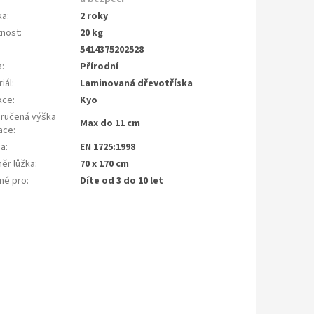
ka
:
2 roky
nost
:
20 kg
5414375202528
a
:
Přírodní
iál
:
Laminovaná dřevotříska
kce
:
Kyo
ručená výška
Max do 11 cm
ace
:
ma
:
EN 1725:1998
ěr lůžka
:
70 x 170 cm
né pro
:
Díte od 3 do 10 let