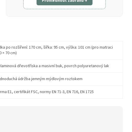
Prohlédnout zábranu →
lka po rozšíření: 170 cm, šířka: 95 cm, výška: 101 cm (pro matraci
0 × 70 cm)
laminová dřevotříska a masivní buk, povrch polyuretanový lak
dnoduchá údržba jemným mýdlovým roztokem
rma E1, certifikát FSC, normy EN 71-3, EN 716, EN 1725