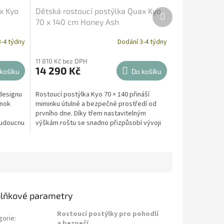
x Kyo
Dětská rostoucí postýlka Quax Kyo
Další
produkt
70 x 140 cm Honey Ash
-4 týdny
Dodání 3-4 týdny
11 810 Kč bez DPH
14 290 Kč
košíku
Do košíku
designu
Rostoucí postýlka Kyo 70 × 140 přináší
ánok
miminku útulné a bezpečné prostředí od
prvního dne. Díky třem nastavitelným
 budoucnu
výškám roštu se snadno přizpůsobí vývoji
dítěte a později ji...
lňkové parametry
Rostoucí postýlky pro pohodlí
gorie
:
a bezpečí