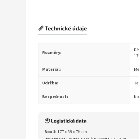
📏 Technické údaje
Dé
Rozměry:
17
Materiál:
Me
Údržba:
Je
Bezpečnost:
No
📦 Logistická data
Box 1:
177 x 39 x 7H cm