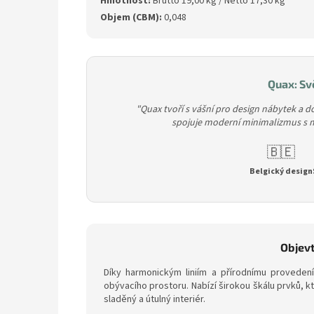
Hmotnost:
Brutto 19,00 kg / Netto 17,30 kg
Objem (CBM):
0,048
Quax: Svě
"Quax tvoří s vášní pro design nábytek a 
spojuje moderní minimalizmus s m
🇧🇪
Belgický design
Objevt
Díky harmonickým liniím a přírodnímu proveden
obývacího prostoru. Nabízí širokou škálu prvků, 
sladěný a útulný interiér.