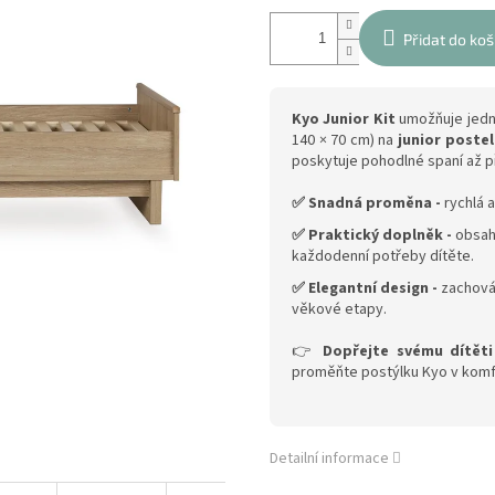
Přidat do koš
Kyo Junior Kit
umožňuje jedno
140 × 70 cm) na
junior postel
poskytuje pohodlné spaní až př
✅ Snadná proměna -
rychlá 
✅ Praktický doplněk -
obsah
každodenní potřeby dítěte.
✅ Elegantní design -
zachová
věkové etapy.
👉
Dopřejte svému dítěti
proměňte postýlku Kyo v komfor
Detailní informace