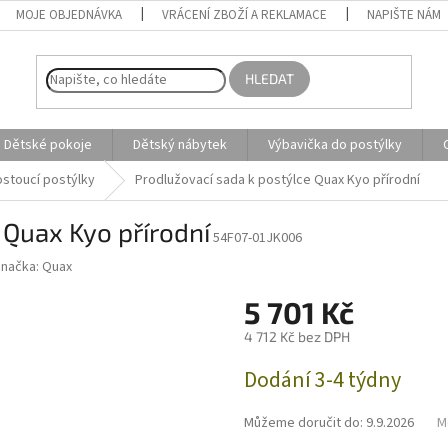
MOJE OBJEDNÁVKA
VRÁCENÍ ZBOŽÍ A REKLAMACE
NAPIŠTE NÁM
HLEDAT
Dětské pokoje
Dětský nábytek
Výbavička do postýlky
stoucí postýlky
Prodlužovací sada k postýlce Quax Kyo přírodní
 Quax Kyo přírodní
54F07-01JK006
Značka:
Quax
5 701 Kč
4 712 Kč bez DPH
Měrná
Dodání 3-4 týdny
cena:
Můžeme doručit do:
9.9.2026
M