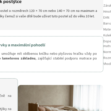
 k postýlce
Záru
 postel o rozměrech 120 × 70 cm nebo 140 × 70 cm na maximum a
Hmot
díky čemuž si vaše dítě bude užívat tuto postel až do věku 10 let.
EAN
:
Barv
Mater
Kole
Dopo
rvky a maximální pohodlí
matr
Nor
ý umožňuje mít oblíbenou knížku nebo plyšovou hračku vždy po
Rozm
o lamelovou základnu
, zajišťující stabilní podporu matrace po
Vhod
ečně na
ýlky na