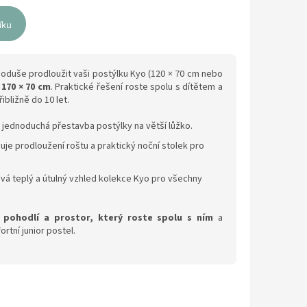
íku
duše prodloužit vaši postýlku Kyo (120 × 70 cm nebo
 170 × 70 cm
. Praktické řešení roste spolu s dítětem a
ibližně do 10 let.
a jednoduchá přestavba postýlky na větší lůžko.
uje prodloužení roštu a praktický noční stolek pro
vá teplý a útulný vzhled kolekce Kyo pro všechny
 pohodlí a prostor, který roste spolu s ním
a
tní junior postel.