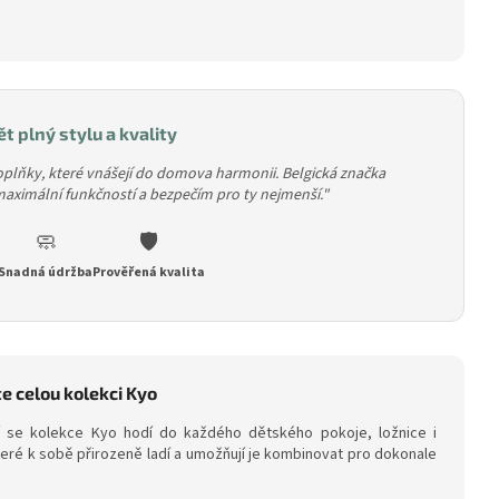
t plný stylu a kvality
doplňky, které vnášejí do domova harmonii. Belgická značka
aximální funkčností a bezpečím pro ty nejmenší."
🧼
🛡️
Snadná údržba
Prověřená kvalita
e celou kolekci Kyo
í se kolekce Kyo hodí do každého dětského pokoje, ložnice i
které k sobě přirozeně ladí a umožňují je kombinovat pro dokonale