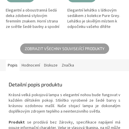
Elegantní a oboustranná šedá
Elegantní lehátko s látkovým
deka zdobená stylovým
sedákem z kolekce Pure Grey.
firemním znakem. Horní strana
Lehátko je skvělým místem k
ze světle šedé bavlny a spodní
odpočinku vašeho dítěte
část z jemného bílého veluru.
během dne a skvělým řešením
Teploučká dětská deka bude...
pro ty miminká, které ještě
nesedí...
ZOBRAZIT VŠECHNY SOUVISEJÍCÍ PRODUKTY
Popis
Hodnocení
Diskuze
Značka
Detailní popis produktu
Krásná velká pokojová lampa s elegantní nohou bude fungovat v
každém dětském pokoji. Stínítko vyrobené ze šedé barvy s
krásnou ozdobnou mašlí. Naše stojací lampa je dokonalým
doplňkovým zdrojem teplého a neintenzivního světla.
Produkt
se prodává bez žárovky, specifikace napájení má
pouze informační charakter. Velur je vlasová tkanina, na níž může