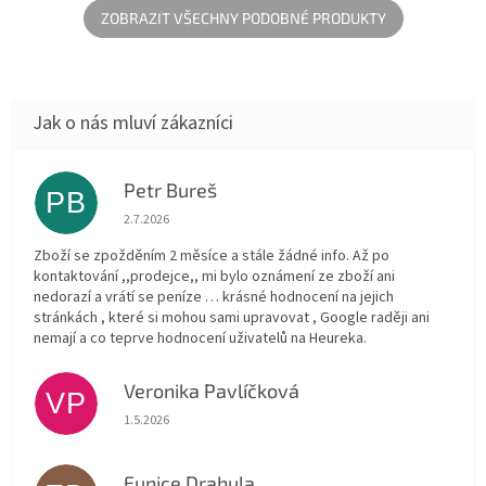
dětském...
medvídek...
ZOBRAZIT VŠECHNY PODOBNÉ PRODUKTY
Petr Bureš
PB
Hodnocení obchodu je 1 z 5 hvězdiček.
2.7.2026
Zboží se zpožděním 2 měsíce a stále žádné info. Až po
kontaktování ,,prodejce,, mi bylo oznámení ze zboží ani
nedorazí a vrátí se peníze … krásné hodnocení na jejich
stránkách , které si mohou sami upravovat , Google raději ani
nemají a co teprve hodnocení uživatelů na Heureka.
Veronika Pavlíčková
VP
Hodnocení obchodu je 5 z 5 hvězdiček.
1.5.2026
Eunice Drahula