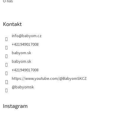
O nás
Kontakt
info
@
babyom.cz
+421949017008
babyom.sk
babyom.sk
+421949017008
https://www.youtube.com/@BabyomSKCZ
@babyomsk
Instagram