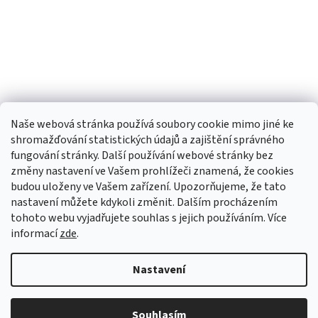
Naše webová stránka používá soubory cookie mimo jiné ke
shromažďování statistických údajů a zajištění správného
fungování stránky. Další používání webové stránky bez
změny nastavení ve Vašem prohlížeči znamená, že cookies
budou uloženy ve Vašem zařízení. Upozorňujeme, že tato
TIk Tok
Instagram
Facebook
nastavení můžete kdykoli změnit. Dalším procházením
tohoto webu vyjadřujete souhlas s jejich používáním. Více
informací
zde
.
Vytvořil Shoptet
Nastavení
Copyright 2026
Babyom
. Všechna práva vyhrazena.
Upravit
Souhlasím
nastavení cookies