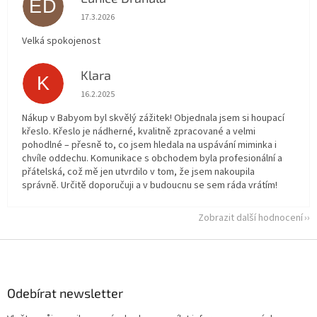
ED
Hodnocení obchodu je 5 z 5 hvězdiček.
17.3.2026
Velká spokojenost
Klara
K
Hodnocení obchodu je 5 z 5 hvězdiček.
16.2.2025
Nákup v Babyom byl skvělý zážitek! Objednala jsem si houpací
křeslo. Křeslo je nádherné, kvalitně zpracované a velmi
pohodlné – přesně to, co jsem hledala na uspávání miminka i
chvíle oddechu. Komunikace s obchodem byla profesionální a
přátelská, což mě jen utvrdilo v tom, že jsem nakoupila
správně. Určitě doporučuji a v budoucnu se sem ráda vrátím!
Zobrazit další hodnocení
Z
á
p
a
Odebírat newsletter
t