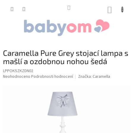
Přejít
na
NÁKUP
obsah
KOŠÍK
Caramella Pure Grey stojací lampa s
mašlí a ozdobnou nohou šedá
LPPOKSZKZDN02
Průměrné
Neohodnoceno
Podrobnosti hodnocení
Značka:
Caramella
hodnocení
produktu
je
0,0
z
5
hvězdiček.