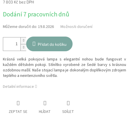
7 803 Kč bez DPH
Měrná
Dodání 7 pracovních dnů
cena:
Můžeme doručit do:
19.8.2026
Možnosti doručení
Přidat do košíku
Krásná velká pokojová lampa s elegantní nohou bude fungovat v
každém dětském pokoji. Stínítko vyrobené ze šedé barvy s krásnou
ozdobnou mašlí. Naše stojací lampa je dokonalým doplňkovým zdrojem
teplého a neintenzivního světla.
Detailní informace
ZEPTAT SE
HLÍDAT
SDÍLET