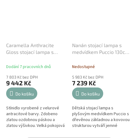
Caramella Anthracite
Nanán stojací lampa s
Gloss stojací lampa s
medvídkem Puccio 130cm
ozdobnou nohou
růžová
Dodání 7 pracovních dnů
Nedostupné
7 803 Kč bez DPH
5 983 Kč bez DPH
9 442 Kč
7 239 Kč
Do košíku
Do košíku
Stínidlo vyrobené z velurové
Dětská stojací lampa s
antracitové barvy. Zdobeno
plyšovým medvídkem Puccio s
zlatou ozdobnou páskou a
dřevěnou základnou a kovovou
zlatou výšivkou. Velká pokojová
strukturou vytváří jemné
lampa s elegantní dřevěnou
barevné stínítko. Bílé
nohou bude fungovat v každém
svítidlo objímá něžný růžový