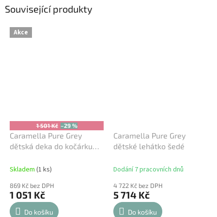
Související produkty
Akce
1 501 Kč
–29 %
Caramella Pure Grey
Caramella Pure Grey
dětská deka do kočárku
dětské lehátko šedé
šedá
Skladem
(1 ks)
Dodání 7 pracovních dnů
869 Kč bez DPH
4 722 Kč bez DPH
1 051 Kč
5 714 Kč
Do košíku
Do košíku