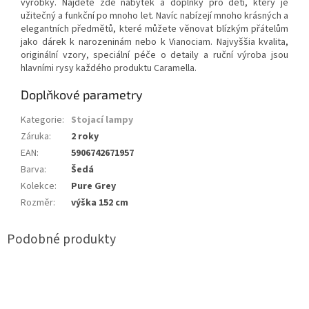
výrobky. Najdete zde nábytek a doplňky pro děti, který je
užitečný a funkční po mnoho let. Navíc nabízejí mnoho krásných a
elegantních předmětů, které můžete věnovat blízkým přátelům
jako dárek k narozeninám nebo k Vianociam. Najvyššia kvalita,
originální vzory, speciální péče o detaily a ruční výroba jsou
hlavními rysy každého produktu Caramella.
Doplňkové parametry
Kategorie
:
Stojací lampy
Záruka
:
2 roky
EAN
:
5906742671957
Barva
:
Šedá
Kolekce
:
Pure Grey
Rozměr
:
výška 152 cm