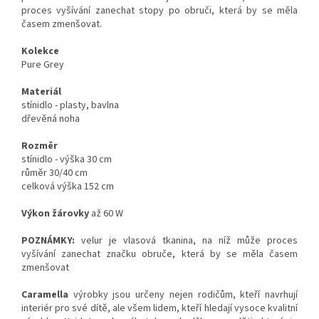
proces vyšívání zanechat stopy po obruči, která by se měla
časem zmenšovat.
Kolekce
Pure Grey
Materiál
stínidlo - plasty, bavlna
dřevěná noha
Rozměr
stínidlo - výška 30 cm
růměr 30/40 cm
celková výška 152 cm
Výkon žárovky
až 60 W
POZNÁMKY:
velur je vlasová tkanina, na níž může proces
vyšívání zanechat značku obruče, která by se měla časem
zmenšovat
Caramella
výrobky jsou určeny nejen rodičům, kteří navrhují
interiér pro své dítě, ale všem lidem, kteří hledají vysoce kvalitní