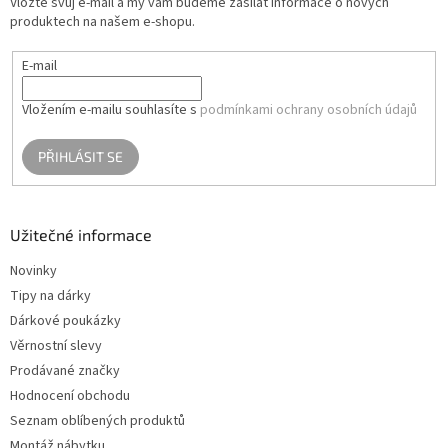
Vložte svůj e-mail a my vám budeme zasílat informace o nových
í
produktech na našem e-shopu.
E-mail
Vložením e-mailu souhlasíte s
podmínkami ochrany osobních údajů
PŘIHLÁSIT SE
Užitečné informace
Novinky
Tipy na dárky
Dárkové poukázky
Věrnostní slevy
Prodávané značky
Hodnocení obchodu
Seznam oblíbených produktů
Montáž nábytku