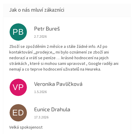
Petr Bureš
PB
Hodnocení obchodu je 1 z 5 hvězdiček.
2.7.2026
Zboží se zpožděním 2 měsíce a stále žádné info. Až po
kontaktování ,,prodejce,, mi bylo oznámení ze zboží ani
nedorazí a vrátí se peníze … krásné hodnocení na jejich
stránkách , které si mohou sami upravovat , Google raději ani
nemají a co teprve hodnocení uživatelů na Heureka.
Veronika Pavlíčková
VP
Hodnocení obchodu je 5 z 5 hvězdiček.
1.5.2026
Eunice Drahula
ED
Hodnocení obchodu je 5 z 5 hvězdiček.
17.3.2026
Velká spokojenost