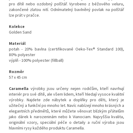
pro dítě nebo ozdobný polštář. Vyrobeno z béžového veluru,
zakončené zlatou nití. Odnímatelný bavlněný povlak na polštář
lze prát v pračce.
Kolekce
Golden Sand
Materiál
potah - 20% bavlna (certifikované Oeko-Tex® Standard 100),
80% polyester
výplň - 100% polyester (fillball)
Rozměr
57 x 45 cm
Caramella
výrobky jsou určeny nejen rodičům, kteří navrhují
interiér pro své dítě, ale všem lidem, kteří hledají vysoce kvalitní
výrobky. Najdete zde nábytek a doplňky pro děti, který je
užitečný a funkční po mnoho let. Navíc nabízejí mnoho krásných a
elegantních předmětů, které můžete věnovat blízkým přátelům
jako dárek k narozeninám nebo k Vianociam. Najvyššia kvalita,
originální vzory, speciální péče o detaily a ruční výroba jsou
hlavními rysy každého produktu Caramella.