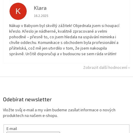
Klara
K
Hodnocení obchodu je 5 z 5 hvězdiček.
16.2.2025
Nákup v Babyom byl skvělý zážitek! Objednala jsem si houpací
křeslo. Křeslo je nádherné, kvalitně zpracované a velmi
pohodlné – přesně to, co jsem hledala na uspávání miminka i
chvíle oddechu. Komunikace s obchodem byla profesionální a
přátelská, což mě jen utvrdilo v tom, že jsem nakoupila
správně. Určitě doporučuji a v budoucnu se sem ráda vrátím!
Zobrazit další hodnocení
Z
á
p
a
Odebírat newsletter
t
Vložte svůj e-mail a my vám budeme zasílat informace o nových
í
produktech na našem e-shopu.
E-mail