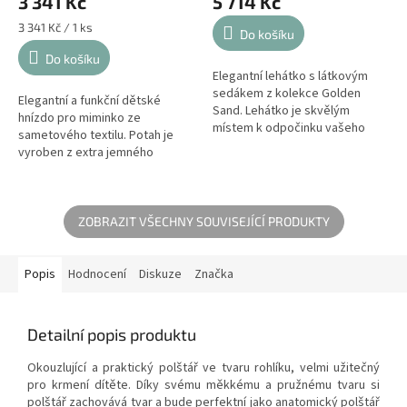
3 341 Kč
5 714 Kč
Měrná
3 341 Kč / 1 ks
Do košíku
cena:
Do košíku
Elegantní lehátko s látkovým
sedákem z kolekce Golden
Elegantní a funkční dětské
Sand. Lehátko je skvělým
hnízdo pro miminko ze
místem k odpočinku vašeho
sametového textilu. Potah je
dítěte během dne a skvělým
vyroben z extra jemného
řešením pro ty miminká, které
béžového veluru s jemný
ještě nesedí...
řasením. Díky hnízdu se vaše
dítě bude cítí klidně...
ZOBRAZIT VŠECHNY SOUVISEJÍCÍ PRODUKTY
Popis
Hodnocení
Diskuze
Značka
Detailní popis produktu
Okouzlující a praktický polštář ve tvaru rohlíku, velmi užitečný
pro krmení dítěte. Díky svému měkkému a pružnému tvaru si
polštář zachovává tvar a bude perfektní jako anatomický polštář