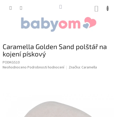
Přejít
na
NÁKUP
obsah
KOŠÍK
Caramella Golden Sand polštář na
kojení pískový
PODKGS10
Průměrné
Neohodnoceno
Podrobnosti hodnocení
Značka:
Caramella
hodnocení
produktu
je
0,0
z
5
hvězdiček.