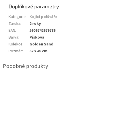
Doplňkové parametry
Kategorie
:
Kojící polštáře
Záruka
:
2 roky
EAN
:
5906742679786
Barva
:
Písková
Kolekce
:
Golden Sand
Rozměr
:
57 x 45 cm