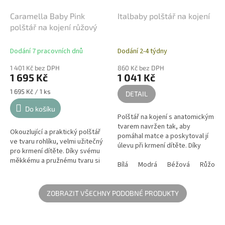
Caramella Baby Pink
Italbaby polštář na kojení
polštář na kojení růžový
Dodání 7 pracovních dnů
Dodání 2-4 týdny
1 401 Kč bez DPH
860 Kč bez DPH
1 695 Kč
1 041 Kč
Měrná
1 695 Kč / 1 ks
DETAIL
cena:
Do košíku
Polštář na kojení s anatomickým
tvarem navržen tak, aby
Okouzlující a praktický polštář
pomáhal matce a poskytoval jí
ve tvaru rohlíku, velmi užitečný
úlevu při krmení dítěte. Díky
pro krmení dítěte. Díky svému
svému asimetrickému tvaru
měkkému a pružnému tvaru si
můžete udržet nejlepší pozici
Bílá
Modrá
Béžová
Růžová
polštář zachovává tvar a bude
na...
perfektní jako...
ZOBRAZIT VŠECHNY PODOBNÉ PRODUKTY