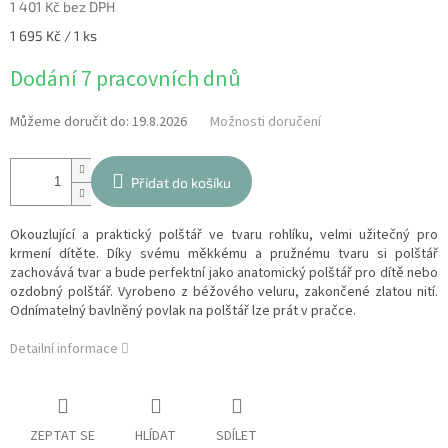
1 401 Kč bez DPH
Měrná
1 695 Kč / 1 ks
cena:
Dodání 7 pracovních dnů
Můžeme doručit do:
19.8.2026
Možnosti doručení
Přidat do košíku
Okouzlující a praktický polštář ve tvaru rohlíku, velmi užitečný pro
krmení dítěte. Díky svému měkkému a pružnému tvaru si polštář
zachovává tvar a bude perfektní jako anatomický polštář pro dítě nebo
ozdobný polštář. Vyrobeno z béžového veluru, zakončené zlatou nití.
Odnímatelný bavlněný povlak na polštář lze prát v pračce.
Detailní informace
ZEPTAT SE
HLÍDAT
SDÍLET