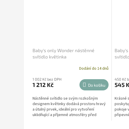
Baby's only Wonder nástěnné
Baby's
svítidlo květinka
svítid
Dodání do 14 dnů
1 002 Kč bez DPH
450 Kč 
1 212 Kč
545 
Do košíku
Nástěnné svítidlo se svým rozkošným
Krásné s
designem květinky dodává prostoru hravý
poskytu
a útulný prvek, ideální pro vytvoření
pokoje 
uklidňující a příjemné atmosféry před
připevně
spaním.
na zeď a