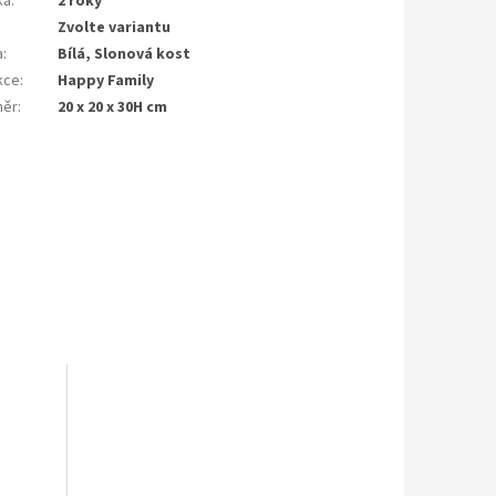
ka
:
2 roky
Zvolte variantu
a
:
Bílá, Slonová kost
kce
:
Happy Family
měr
:
20 x 20 x 30H cm