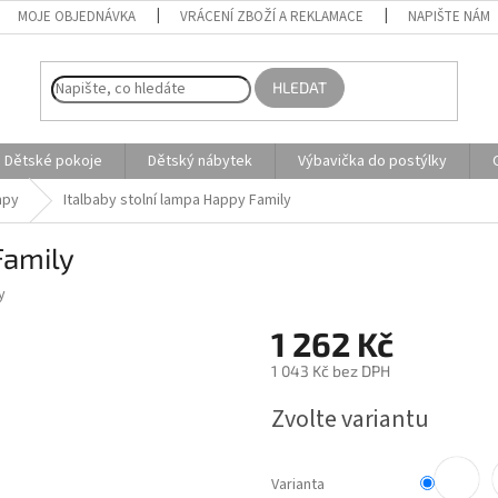
MOJE OBJEDNÁVKA
VRÁCENÍ ZBOŽÍ A REKLAMACE
NAPIŠTE NÁM
HLEDAT
Dětské pokoje
Dětský nábytek
Výbavička do postýlky
mpy
Italbaby stolní lampa Happy Family
Family
y
1 262 Kč
1 043 Kč bez DPH
Měrná
Zvolte variantu
cena:
Varianta