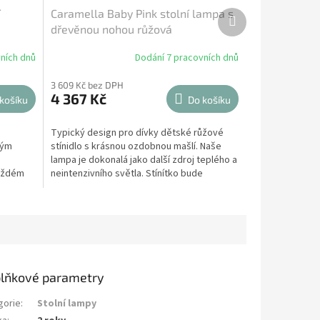
í
Caramella Baby Pink stolní lampa s
Další
produkt
dřevěnou nohou růžová
ních dnů
Dodání 7 pracovních dnů
3 609 Kč bez DPH
4 367 Kč
košíku
Do košíku
m
Typický design pro dívky dětské růžové
tým
stínidlo s krásnou ozdobnou mašlí. Naše
lampa je dokonalá jako další zdroj teplého a
každém
neintenzivního světla. Stínítko bude
fungovat v...
lňkové parametry
gorie
:
Stolní lampy