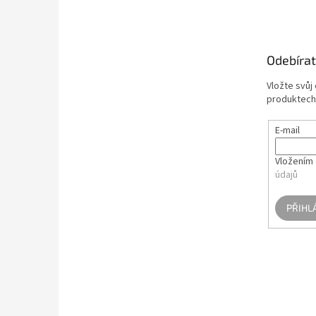
á
p
a
t
Odebírat
í
Vložte svůj
produktech
E-mail
Vložením 
údajů
PŘIHL