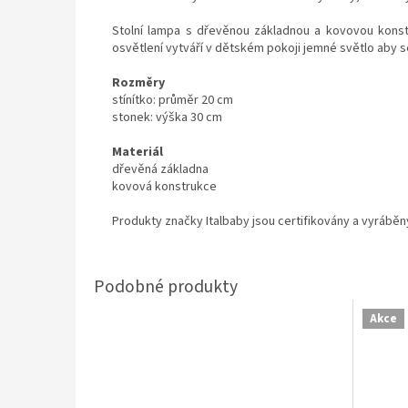
Stolní lampa s dřevěnou základnou a kovovou konst
osvětlení vytváří v dětském pokoji jemné světlo aby se
Rozměry
stínítko: průměr 20 cm
stonek: výška 30 cm
Materiál
dřevěná základna
kovová konstrukce
Produkty značky Italbaby jsou certifikovány a vyráběn
Akce