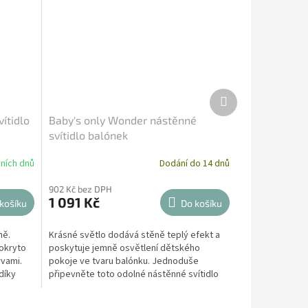
Další
produkt
ítidlo
Baby's only Wonder nástěnné
svítidlo balónek
ních dnů
Dodání do 14 dnů
Průměrné
hodnocení
902 Kč bez DPH
produktu
1 091 Kč
košíku
je
Do košíku
5,0
z
ně.
Krásné světlo dodává stěně teplý efekt a
5
pokryto
poskytuje jemně osvětlení dětského
hvězdiček.
rvami.
pokoje ve tvaru balónku. Jednoduše
díky
připevněte toto odolné nástěnné svítidlo
na zeď a žasněte nad jeho...