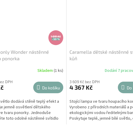
1 091 Kč
–50 %
 only Wonder nástěnné
Caramella dětské nástěnné sv
lo ponorka
kůň
Skladem
(1 ks)
Dodání 7 pracov
bez DPH
3 609 Kč bez DPH
Kč
4 367 Kč
Do košíku
Do 
větlo dodává stěně teplý efekt a
Stojící lampa ve tvaru houpacího ko
je jemně osvětlení dětského
Vyrobeno z přírodních materiálů a 
ve tvaru ponorky. Jednoduše
ekologickými vodou ředitelnými ba
te toto odolné nástěnné svítidlo
Poskytuje teplé, jemné bílé světlo, 
 žasněte nad...
čemuž bude v...