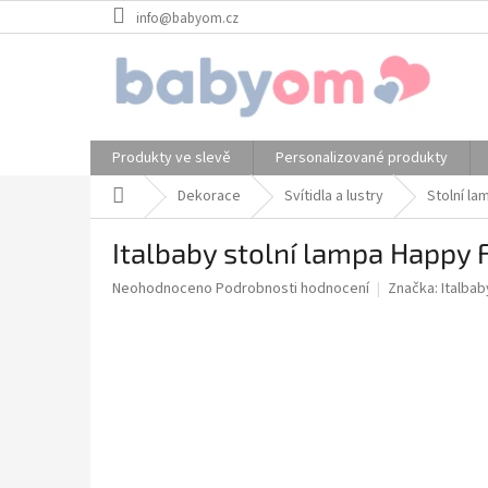
Přejít
info@babyom.cz
na
obsah
Produkty ve slevě
Personalizované produkty
Domů
Dekorace
Svítidla a lustry
Stolní la
Italbaby stolní lampa Happy 
Průměrné
Neohodnoceno
Podrobnosti hodnocení
Značka:
Italbab
hodnocení
produktu
je
0,0
z
5
hvězdiček.