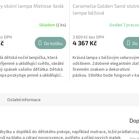
by stolní lampa Matisse šedá
Caramella Golden Sand stoln
lampa béžová
Skladem
(1 ks)
Dodání 7 pracov
bez DPH
3 609 Kč bez DPH
Kč
4 367 Kč
Do košíku
Do 
á dětská noční lampička, která
Krásná lampa s béžovým velurový
říjemné a uklidňující světlo, ideální
odstínem. Zdobené elegantním zla
ný spánek vašeho děťátka. Dětská
firemním znakem a dekorativní
mpa poskytuje jemné a uklidňující...
páskou. Stínítko bude fungovat v 
dětském pokoji jako noční...
Ostatní informace
Dop
ábytku a doplňků do dětského pokoje, například matrace, ložní prádla
Kate
slí na blaho a zdraví novorozence, potřeby a přání nových matek.