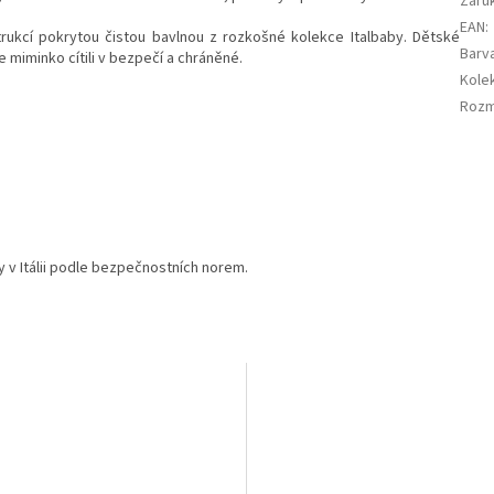
Záru
EAN
:
rukcí pokrytou čistou bavlnou z rozkošné kolekce Italbaby. Dětské
Barv
 miminko cítili v bezpečí a chráněné.
Kole
Roz
y v Itálii podle bezpečnostních norem.