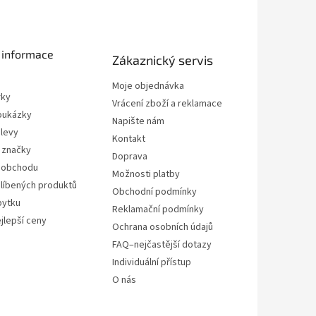
 informace
Zákaznický servis
Moje objednávka
rky
Vrácení zboží a reklamace
oukázky
Napište nám
slevy
Kontakt
 značky
Doprava
 obchodu
Možnosti platby
líbených produktů
Obchodní podmínky
bytku
Reklamační podmínky
jlepší ceny
Ochrana osobních údajů
FAQ–nejčastější dotazy
Individuální přístup
O nás