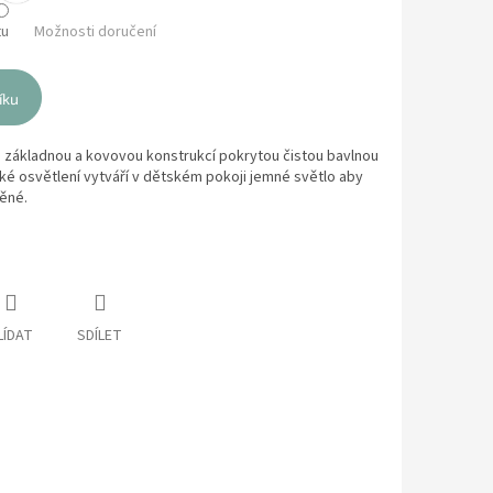
tu
Možnosti doručení
íku
u základnou a kovovou konstrukcí pokrytou čistou bavlnou
ké osvětlení vytváří v dětském pokoji jemné světlo aby
něné.
LÍDAT
SDÍLET