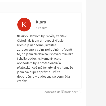
Klara
K
 5 z 5 hvězdiček.
Hodnocení obchodu je 5 z 5 hvězdiček.
16.2.2025
Nákup v Babyom byl skvělý zážitek!
Objednala jsem si houpací křeslo.
Křeslo je nádherné, kvalitně
zpracované a velmi pohodlné – přesně
to, co jsem hledala na uspávání miminka
i chvíle oddechu. Komunikace s
obchodem byla profesionální a
přátelská, což mě jen utvrdilo v tom, že
jsem nakoupila správně. Určitě
doporučuji a v budoucnu se sem ráda
vrátím!
Zobrazit další hodnocení