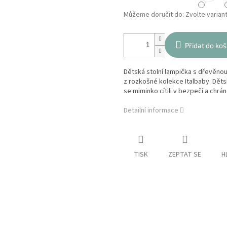
Můžeme doručit do:
Zvolte varian
Přidat do koš
Dětská stolní lampička s dřevěno
z rozkošné kolekce Italbaby. Děts
se miminko cítili v bezpečí a chrá
Detailní informace
TISK
ZEPTAT SE
H