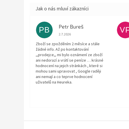
Petr Bureš
PB
V
Hodnocení obchodu je 1 z 5 hvězdiček.
2.7.2026
Zboží se zpožděním 2 měsíce a stále
žádné info. Až po kontaktování
,,prodejce,, mi bylo oznámení ze zboží
ani nedorazí a vrátí se peníze … krásné
hodnocení na jejich stránkách , které si
mohou sami upravovat , Google raději
ani nemají a co teprve hodnocení
uživatelů na Heureka.
Z