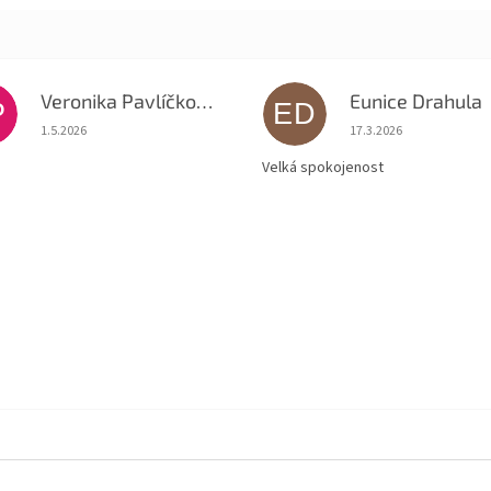
Veronika Pavlíčková
Eunice Drahula
P
ED
Hodnocení obchodu je 5 z 5 hvězdiček.
Hodnocení obchodu je
1.5.2026
17.3.2026
Velká spokojenost