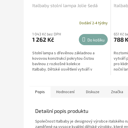
Italbaby stolní lampa Jolie šedá
Italba
Dodání 2-4 týdny
1 043 Kč bez DPH
651 Kč 
1 262 Kč
788 
Do košíku
Stolní lampa s dřevěnou základnou a
Roztomil
kovovou konstrukcí pokrytou čistou
vytváří p
bavlnou z rozkošné kolekce
pro klid
Italbaby. Dětské osvětlení vytváří v
noční la
dětském pokoji jemné světlo aby se...
Popis
Hodnocení
Diskuze
Značka
Detailní popis produktu
Společnost Italbaby je designový výrobce italského n
zaměřené na vysoce kvalitní dětské výrobky, které my