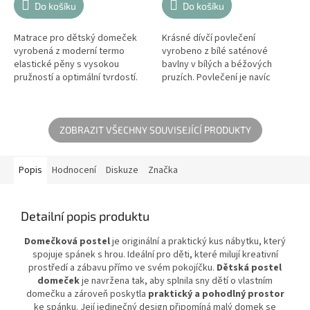
Do košíku
Do košíku
Matrace pro dětský domeček
Krásné dívčí povlečení
vyrobená z moderní termo
vyrobeno z bílé saténové
elastické pěny s vysokou
bavlny v bílých a béžových
pružností a optimální tvrdostí.
pruzích. Povlečení je navíc
Je velmi odolný proti deformaci.
ozdobeno elegantním zlatým
Má také systém vodorovných...
logem a rozkošným řasením.
Krásné dětské...
ZOBRAZIT VŠECHNY SOUVISEJÍCÍ PRODUKTY
Popis
Hodnocení
Diskuze
Značka
Detailní popis produktu
Domečková postel
je originální a praktický kus nábytku, který
spojuje spánek s hrou. Ideální pro děti, které milují kreativní
prostředí a zábavu přímo ve svém pokojíčku.
Dětská postel
domeček
je navržena tak, aby splnila sny dětí o vlastním
domečku a zároveň poskytla
praktický a pohodlný prostor
ke spánku. Její jedinečný design připomíná malý domek se