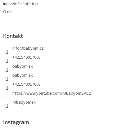
Individuální přístup
O nás
Kontakt
info
@
babyom.cz
+421949017008
babyom.sk
babyom.sk
+421949017008
https://www.youtube.com/@BabyomSKCZ
@babyomsk
Instagram