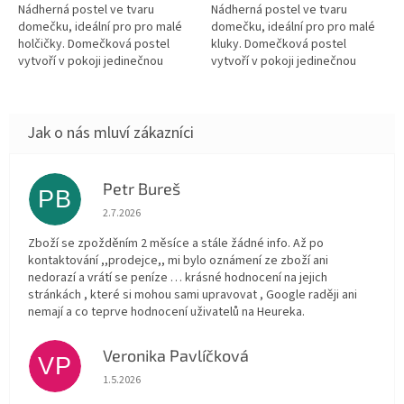
Nádherná postel ve tvaru
Nádherná postel ve tvaru
domečku, ideální pro pro malé
domečku, ideální pro pro malé
holčičky. Domečková postel
kluky. Domečková postel
vytvoří v pokoji jedinečnou
vytvoří v pokoji jedinečnou
pohádkovou atmosféru. Stříška
pohádkovou atmosféru. Stříška
je vyrobena z modrého
je vyrobena z modrého
prošívaného...
prošívaného velúru...
Petr Bureš
PB
Hodnocení obchodu je 1 z 5 hvězdiček.
2.7.2026
Zboží se zpožděním 2 měsíce a stále žádné info. Až po
kontaktování ,,prodejce,, mi bylo oznámení ze zboží ani
nedorazí a vrátí se peníze … krásné hodnocení na jejich
stránkách , které si mohou sami upravovat , Google raději ani
nemají a co teprve hodnocení uživatelů na Heureka.
Veronika Pavlíčková
VP
Hodnocení obchodu je 5 z 5 hvězdiček.
1.5.2026