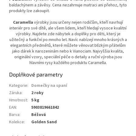
baldachýnem a závěsy. Cena nezahrnuje matraci ani přehoz, tyto
produkty lze zakoupit.
Caramella
výrobky jsou určeny nejen rodičům, kteří navrhují
interiér pro své dítě, ale všem lidem, kteří hledají vysoce kvalitní
výrobky. Najdete zde nábytek a doplňky pro děti, který je
užitečný a funkční po mnoho let. Navíc nabízejí mnoho krásných a
elegantních předmětů, které můžete věnovat blízkým přátelům
jako dárek k narozeninám nebo k Vianociam. Najvyššia kvalita,
originální vzory, speciální péče o detaily a ruční výroba jsou
hlavními rysy každého produktu Caramella.
Doplňkové parametry
Kategorie
:
Domečky na spaní
Záruka
:
2 roky
Hmotnost
:
5 kg
EAN
:
5903819661842
Barva
:
Béžová
Kolekce
:
Golden Sand