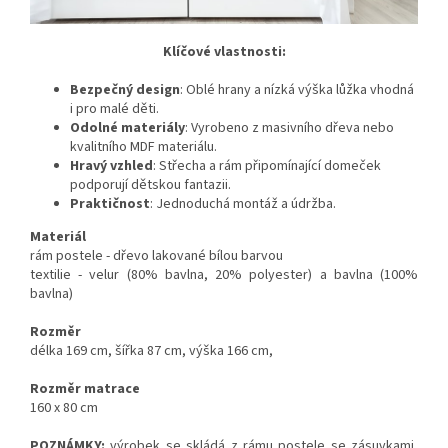
Klíčové vlastnosti:
Bezpečný design
: Oblé hrany a nízká výška lůžka vhodná
i pro malé děti.
Odolné materiály
: Vyrobeno z masivního dřeva nebo
kvalitního MDF materiálu.
Hravý vzhled
: Střecha a rám připomínající domeček
podporují dětskou fantazii.
Praktičnost
: Jednoduchá montáž a údržba.
Materiál
rám postele - dřevo lakované bílou barvou
textilie - velur (80% bavlna, 20% polyester) a bavlna (100%
bavlna)
Rozměr
délka 169 cm, šířka 87 cm, výška 166 cm,
Rozměr matrace
160 x 80 cm
POZNÁMKY:
výrobek se skládá z rámu postele se zásuvkami,