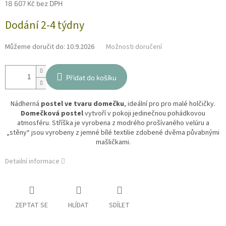
18 607 Kč bez DPH
Měrná
Dodání 2-4 týdny
cena:
Můžeme doručit do:
10.9.2026
Možnosti doručení
Přidat do košíku
Nádherná
postel ve tvaru domečku
, ideální pro pro malé holčičky.
Domečková postel
vytvoří v pokoji jedinečnou pohádkovou
atmosféru. Stříška je vyrobena z modrého prošívaného velúru a
„stěny“ jsou vyrobeny z jemné bílé textilie zdobené dvěma půvabnými
mašličkami.
Detailní informace
ZEPTAT SE
HLÍDAT
SDÍLET