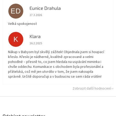
Eunice Drahula
ED
Hodnocení obchodu je 5 z 5 hvězdiček.
17.3.2026
Velká spokojenost
Klara
K
Hodnocení obchodu je 5 z 5 hvězdiček.
16.2.2025
Nákup v Babyom byl skvělý zážitek! Objednala jsem si houpací
křeslo. Křeslo je nádherné, kvalitně zpracované a velmi
pohodlné – přesně to, co jsem hledala na uspávání miminka i
chvíle oddechu. Komunikace s obchodem byla profesionální a
přátelská, což mě jen utvrdilo v tom, že jsem nakoupila
správně. Určitě doporučuji a v budoucnu se sem ráda vrátím!
Zobrazit další hodnocení
Z
á
p
a
Odebírat newsletter