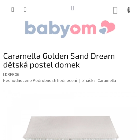
Přejít
na
NÁKUP
obsah
KOŠÍK
Caramella Golden Sand Dream
dětská postel domek
LDBFB06
Průměrné
Neohodnoceno
Podrobnosti hodnocení
Značka:
Caramella
hodnocení
produktu
je
0,0
z
5
hvězdiček.