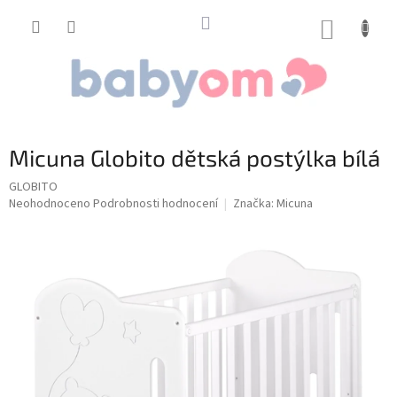
Přejít
na
NÁKUP
obsah
KOŠÍK
Micuna Globito dětská postýlka bílá
GLOBITO
Průměrné
Neohodnoceno
Podrobnosti hodnocení
Značka:
Micuna
hodnocení
produktu
je
0,0
z
5
hvězdiček.