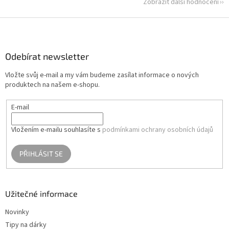
Zobrazit další hodnocení
Z
á
p
a
Odebírat newsletter
t
Vložte svůj e-mail a my vám budeme zasílat informace o nových
í
produktech na našem e-shopu.
E-mail
Vložením e-mailu souhlasíte s
podmínkami ochrany osobních údajů
PŘIHLÁSIT SE
Užitečné informace
Novinky
Tipy na dárky