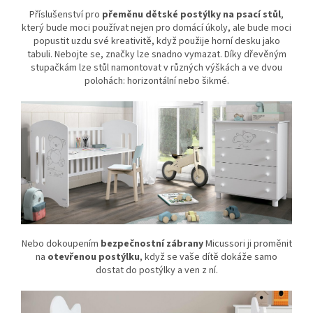
Příslušenství pro
přeměnu dětské postýlky na psací stůl
,
který bude moci používat nejen pro domácí úkoly, ale bude moci
popustit uzdu své kreativitě, když použije horní desku jako
tabuli. Nebojte se, značky lze snadno vymazat. Díky dřevěným
stupačkám lze stůl namontovat v různých výškách a ve dvou
polohách: horizontální nebo šikmé.
Nebo dokoupením
bezpečnostní zábrany
Micussori ji proměnit
na
otevřenou postýlku
, když se vaše dítě dokáže samo
dostat do postýlky a ven z ní.