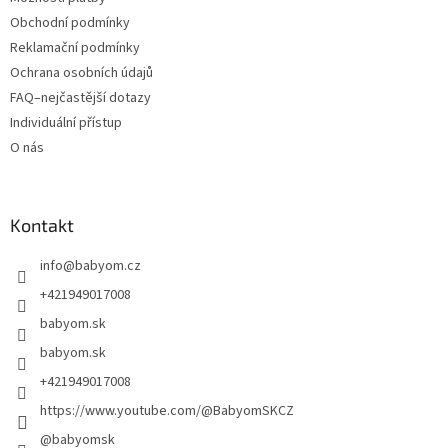
Obchodní podmínky
Reklamační podmínky
Ochrana osobních údajů
FAQ–nejčastější dotazy
Individuální přístup
O nás
Kontakt
info
@
babyom.cz
+421949017008
babyom.sk
babyom.sk
+421949017008
https://www.youtube.com/@BabyomSKCZ
@babyomsk