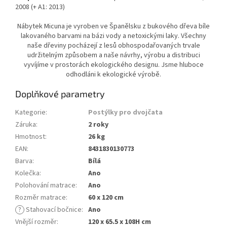
2008 (+ A1: 2013)
Nábytek Micuna je vyroben ve Španělsku z bukového dřeva bíle
lakovaného barvami na bázi vody a netoxickými laky. Všechny
naše dřeviny pocházejí z lesů obhospodařovaných trvale
udržitelným způsobem a naše návrhy, výrobu a distribuci
vyvíjíme v prostorách ekologického designu. Jsme hluboce
odhodláni k ekologické výrobě.
Doplňkové parametry
Kategorie
:
Postýlky pro dvojčata
Záruka
:
2 roky
Hmotnost
:
26 kg
EAN
:
8431830130773
Barva
:
Bílá
Kolečka
:
Ano
Polohování matrace
:
Ano
Rozměr matrace
:
60 x 120 cm
?
Stahovací bočnice
:
Ano
Vnější rozměr
:
120 x 65.5 x 108H cm