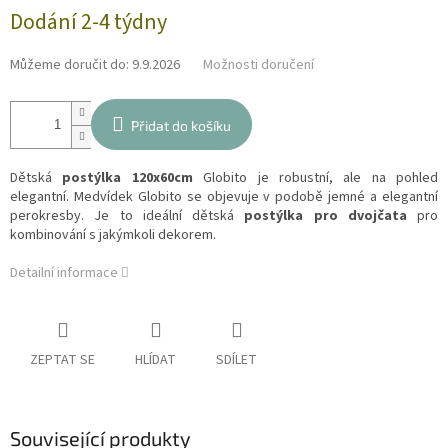
Měrná
Dodání 2-4 týdny
cena:
Můžeme doručit do:
9.9.2026
Možnosti doručení
Přidat do košíku
Dětská
postýlka 120x60cm
Globito je robustní, ale na pohled
elegantní. Medvídek Globito se objevuje v podobě jemné a elegantní
perokresby. Je to ideální dětská
postýlka pro dvojčata
pro
kombinování s jakýmkoli dekorem.
Detailní informace
ZEPTAT SE
HLÍDAT
SDÍLET
Související produkty