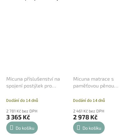
Micuna příslušenství na
Micuna matrace s
spojení postýlek pro
paměťovou pěnou
dvojčata
60x120cm
Dodání do 14 dnů
Dodání do 14 dnů
2 781 Kč bez DPH
2 461 Kč bez DPH
3 365 Kč
2 978 Kč
Do košíku
Do košíku