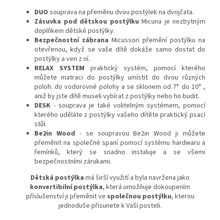
DUO
souprava na přeměnu dvou postýlek na dvojčata.
Zásuvka pod dětskou postýlku
Micuna je nezbytným
doplňkem dětské postýlky.
Bezpečnostní zábrana
Micussori přemění postýlku na
otevřenou, když se vaše dítě dokáže samo dostat do
postýlky a ven z ní.
RELAX SYSTEM
praktický systém, pomocí kterého
můžete matraci do postýlky umístit do dvou různých
poloh: do vodorovné polohy a se sklonem od 7° do 10° ,
aniž by jste dítě museli vybírat z postýlky nebo ho budit.
DESK
- souprava je také volitelným systémem, pomocí
kterého uděláte z postýlky vašeho dítěte praktický psací
stůl.
Be2in Wood
- se soupravou Be2in Wood ji můžete
přeměnit na společné spaní pomocí systému hardwaru a
řemínků, který se snadno instaluje a se všemi
bezpečnostními zárukami.
Dětská postýlka
má širší využití a byla navržena jako
konvertibilní postýlka
, která umožňuje dokoupením
příslušenství ji přeměnit ve
společnou postýlku
, kterou
jednoduše přisunete k Vaší posteli.