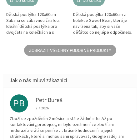
Do košíku
Do košíku
Dětská postýlka 120x60cm
Dětská postýlka 120x60cm z
Sabana se zábavnou žirafou.
kolekce Sweet Bear, která je
Ideální dětská postýlka pro
navržena tak, aby si vaše
dvojčata na kolečkách a s
děťátko co nejlépe odpočinelo.
nastavitelným roštem ve třech
Postýlka na kolečkách se
výškách.
sladkým designem medvídka,
která se...
ZOBRAZIT VŠECHNY PODOBNÉ PRODUKTY
Petr Bureš
PB
Hodnocení obchodu je 1 z 5 hvězdiček.
2.7.2026
Zboží se zpožděním 2 měsíce a stále žádné info. Až po
kontaktování ,,prodejce,, mi bylo oznámení ze zboží ani
nedorazí a vrátí se peníze … krásné hodnocení na jejich
stránkách , které si mohou sami upravovat , Google raději ani