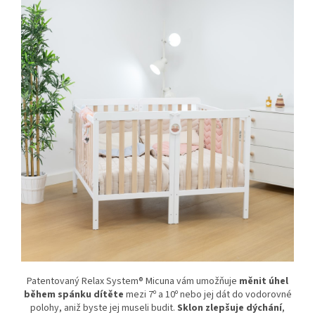
Patentovaný Relax System® Micuna vám umožňuje
měnit úhel
během spánku dítěte
mezi 7º a 10º nebo jej dát do vodorovné
polohy, aniž byste jej museli budit.
Sklon zlepšuje dýchání
,