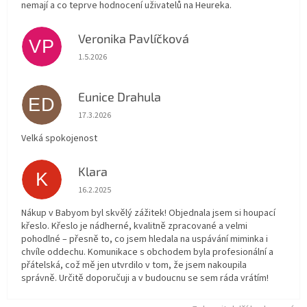
nemají a co teprve hodnocení uživatelů na Heureka.
Veronika Pavlíčková
VP
Hodnocení obchodu je 5 z 5 hvězdiček.
1.5.2026
Eunice Drahula
ED
Hodnocení obchodu je 5 z 5 hvězdiček.
17.3.2026
Velká spokojenost
Klara
K
Hodnocení obchodu je 5 z 5 hvězdiček.
16.2.2025
Nákup v Babyom byl skvělý zážitek! Objednala jsem si houpací
křeslo. Křeslo je nádherné, kvalitně zpracované a velmi
pohodlné – přesně to, co jsem hledala na uspávání miminka i
chvíle oddechu. Komunikace s obchodem byla profesionální a
přátelská, což mě jen utvrdilo v tom, že jsem nakoupila
správně. Určitě doporučuji a v budoucnu se sem ráda vrátím!