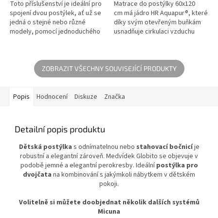
Toto příslušenství je ideální pro
Matrace do postýlky 60x120
spojení dvou postýlek, ať už se
cm má jádro HR Aquapur®, které
jedná o stejné nebo různé
díky svým otevřeným buňkám
modely, pomocí jednoduchého
usnadňuje cirkulaci vzduchu
a bezpečného systému.
uvnitř matrace, díky čemuž je
velmi prodyšná.
ZOBRAZIT VŠECHNY SOUVISEJÍCÍ PRODUKTY
Popis
Hodnocení
Diskuze
Značka
Detailní popis produktu
Dětská postýlka
s odnímatelnou nebo
stahovací bočnicí
je
robustní a elegantní zároveň. Medvídek Globito se objevuje v
podobě jemné a elegantní perokresby. Ideální
postýlka pro
dvojčata
na kombinování s jakýmkoli nábytkem v dětském
pokoji.
Volitelně si můžete doobjednat několik dalších systémů
Micuna